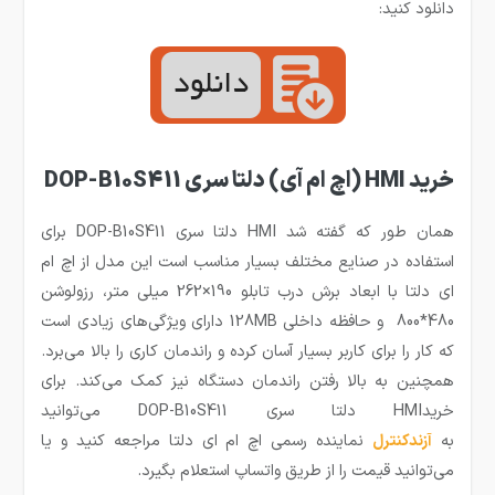
دانلود کنید:
خرید HMI (اچ ام آی) دلتا سری DOP-B10S411
همان طور که گفته شد HMI دلتا سری DOP-B10S411 برای
استفاده در صنایع مختلف بسیار مناسب است این مدل از اچ ام
ای دلتا با ابعاد برش درب تابلو 190×262 میلی متر، رزولوشن
480*800 و حافظه داخلی 128MB دارای ویژگی‌های زیادی است
که کار را برای کاربر بسیار آسان کرده و راندمان کاری را بالا می‌برد.
همچنین به بالا رفتن راندمان دستگاه نیز کمک می‌کند. برای
خریدHMI دلتا سری DOP-B10S411 می‌توانید
به
آزندکنترل
نماینده رسمی اچ ام ای دلتا مراجعه کنید و یا
می‌توانید قیمت را از طریق واتساپ استعلام بگیرد.