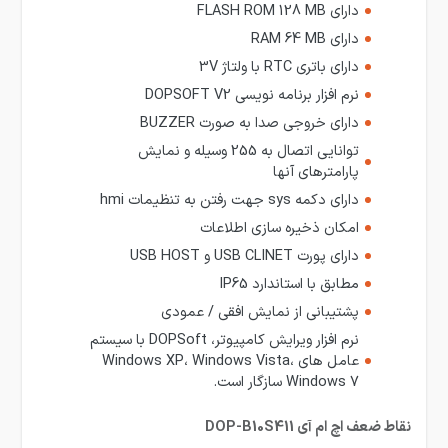
دارای FLASH ROM 128 MB
دارای RAM 64 MB
دارای باتری RTC با ولتاژ 3V
نرم افزار برنامه نویسی DOPSOFT V2
دارای خروجی صدا به صورت BUZZER
توانایی اتصال به 255 وسیله و نمایش
پارامترهای آنها
دارای دکمه sys جهت رفتن به تنظیمات hmi
امکان ذخیره سازی اطلاعات
دارای پورت USB CLINET و USB HOST
مطابق با استاندارد IP65
پشتیبانی از نمایش افقی / عمودی
نرم افزار ویرایش کامپیوتر، DOPSoft با سیستم
عامل های Windows XP، Windows Vista،
Windows 7 سازگار است.
نقاط ضعف اچ ام آی DOP-B10S411