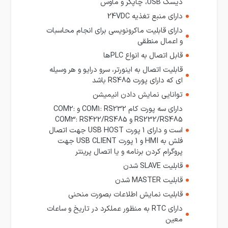
دیسک USB، چاپگر و ماوس
دارای منبع تغذیه 24VDC
دارای قابلیت ماکرونویسی برای انجام محاسبات
و اعمال منطقی
قابل اتصال به انواع PLCها
قابلیت اتصال به اینورتر، سرو درایو و هر وسیله
ای که دارای پورت RS485 باشد
توانایی نمایش دادن انیمیشن
دارای سه پورت کام COM1: RS232 و COM2:
RS232/RS485 و COM3: RS422/RS485
است و دارای 1 پورت USB HOST جهت اتصال
فلش به HMI و 1 پورت USB CLIENT جهت
پروگرام کردن برنامه و یا اتصال پرینتر
قابلیت SLAVE شدن
قابلیت MASTER شدن
قابلیت نمایش اطلاعات بصورت منحنی
دارای RTC به منظور عملکرد در تاریخ و ساعات
معین