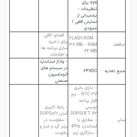
sys برای
تنظیمات –
پشتیبانی از
نمایش افقی /
عمودی
– فضای کافی
– FLASH ROM
برای ذخیره
حافظه
128 MB – RAM
سازی برنامه ها
64 MB
و اطلاعات
– ولتاژ استاندارد
در سیستم های
منبع تغذیه
24VDC
اتوماسیون
صنعتی
– دارای باتری
RTC 3V – نرم
افزار برنامه
نویسی
– رابط کاربری
DOPSOFT V2
آسان DOPSoft
سایر
– مطابق با
– مقاومت در
استاندارد IP65
برابر گرد و غبار و
– سازگاری نرم
رطوبت