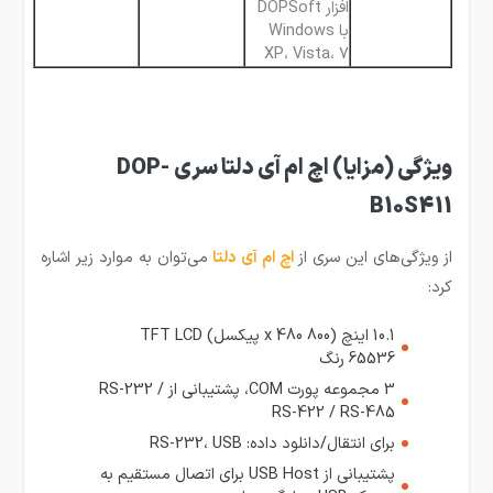
افزار DOPSoft
با Windows
XP، Vista، 7
ویژگی (مزایا) اچ ام آی دلتا سری DOP-
B10S411
از ویژگی‌های این سری از
ا
چ ام آی دلتا
می‌توان به موارد زیر اشاره
کرد:
10.1 اینچ (800 x 480 پیکسل) TFT LCD
65536 رنگ
3 مجموعه پورت COM، پشتیبانی از RS-232 /
RS-422 / RS-485
برای انتقال/دانلود داده: RS-232، USB
پشتیبانی از USB Host برای اتصال مستقیم به