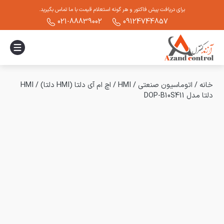
برای دریافت پیش فاکتور و هر گونه استعلام قیمت با ما تماس بگیرید.
021-88839002
09124744857
خانه
/
اتوماسیون صنعتی
/
HMI
/
اچ ام آی دلتا (HMI دلتا)
/
HMI
دلتا مدل DOP-B10S411