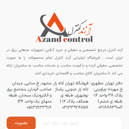
آزند کنترل مرجع تخصصی و معرفی و خرید آنلاین تجهیزات صنعتی برق در
ایران است ، فروشگاه اینترنتی آزند کنترل تمام محصولات را به صورت
تخصصی معرفی کرده و با قیمت مناسب و خدمات مناسب به مشتریان ارائه
می کند تا مشتریان کالای مناسب و اقتصادی خریداری کنند .
دفتر تهران :مطهری-
فروشگاه تهران لاله زار:
مشهد, خ سنایی, میدان
خ مهرداد-وراوینی-
لاله زار جنوبی, پاساژ
صاحب الزمان, مجتمع برق
پلاک ۳۸-واحد ۱۶-
بوشهری, طبقه ی
و الکترونیک سبحان, طبقه
طبقه ی ششم |
همکف, پلاک ۱۶ |
منهای یک-واحد ۳۶|
05137133918
02133928757
02188839002