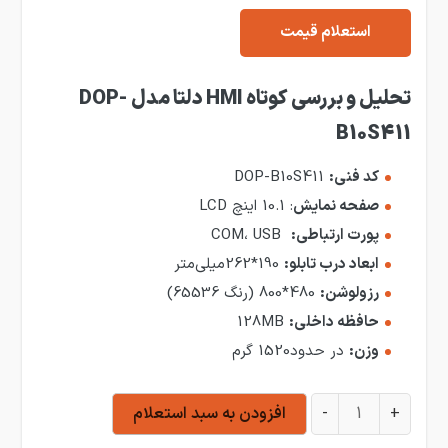
استعلام قیمت
تحلیل
و بررسی کوتاه HMI دلتا مدل DOP-
B10S411
کد فنی:
DOP-B10S411
صفحه نمایش
: 10.1 اینچ LCD
پورت ارتباطی:
COM، USB
ابعاد درب تابلو:
190*262میلی‌متر
رزولوشن:
480*800 (رنگ 65536)
حافظه داخلی:
128MB
وزن:
در حدود1520 گرم
HMI دلتا مدل DOP-B10S411 عدد
+
-
افزودن به سبد استعلام