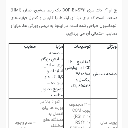
اچ ام آی دلتا سری DOP-B10S411 یک رابط ماشین-انسان (HMI)
صنعتی است که برای برقراری ارتباط با کاربران و کنترل فرآیندهای
اتوماسیون طراحی شده است. در اینجا به بررسی ویژگی ها، مزایا و
معایب احتمالی آن می پردازیم:
ویژگی
توضیحات
مزایا
معایب
– صفحه
نمایش بزرگتر
10.1 اینچ TFT
برای نمایش
LCD با رزولوشن
اطلاعات و
صفحه نمایش
800×480
گرافیک های
پیکسل و
پیچیده –
65536 رنگ
وضوح تصویر
مناسب
– تنوع بالا در
– 3 مجموعه
پورت ها برای
پورت COM
اتصال به
(RS232 /
دستگاه های
پورت های
RS422 /
– عدم وجود
مختلف –