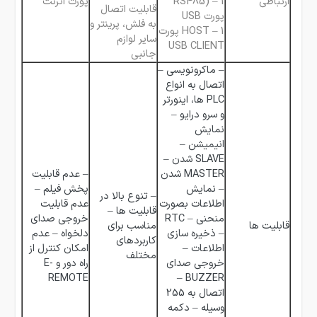
ارتباطی
RS485) – 1
پورت اترنت
قابلیت اتصال
پورت USB
به فلش، پرینتر و
HOST – 1 پورت
سایر لوازم
USB CLIENT
جانبی
– ماکرونویسی –
اتصال به انواع
PLC ها، اینورتر
و سرو درایو –
نمایش
انیمیشن –
SLAVE شدن –
MASTER شدن
– عدم قابلیت
– نمایش
پخش فیلم –
– تنوع بالا در
اطلاعات بصورت
عدم قابلیت
قابلیت ها –
منحنی – RTC
خروجی صدای
قابلیت ها
مناسب برای
– ذخیره سازی
دلخواه – عدم
کاربردهای
اطلاعات –
امکان کنترل از
مختلف
خروجی صدای
راه دور و E-
REMOTE
BUZZER –
اتصال به 255
وسیله – دکمه