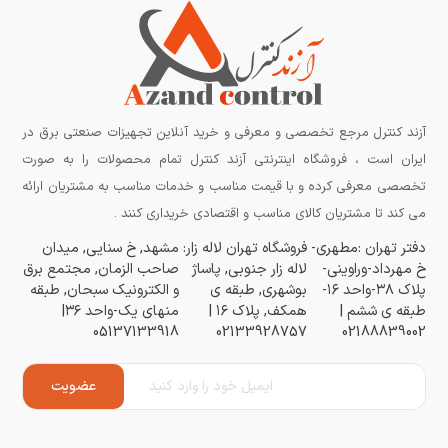
آزند کنترل مرجع تخصصی و معرفی و خرید آنلاین تجهیزات صنعتی برق در
ایران است ، فروشگاه اینترنتی آزند کنترل تمام محصولات را به صورت
تخصصی معرفی کرده و با قیمت مناسب و خدمات مناسب به مشتریان ارائه
می کند تا مشتریان کالای مناسب و اقتصادی خریداری کنند .
دفتر تهران :مطهری-
فروشگاه تهران لاله زار:
مشهد, خ سنایی, میدان
خ مهرداد-وراوینی-
لاله زار جنوبی, پاساژ
صاحب الزمان, مجتمع برق
پلاک ۳۸-واحد ۱۶-
بوشهری, طبقه ی
و الکترونیک سبحان, طبقه
طبقه ی ششم |
همکف, پلاک ۱۶ |
منهای یک-واحد ۳۶|
05137133918
02133928757
02188839002