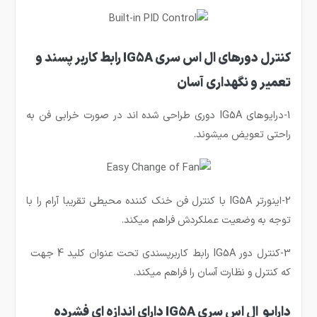
کنترل دورهای ال اس سری IG5A رابط کاربر پسند و
تعمیر و نگهداری آسان
1-درایوهای IG5A دوری طراحی شده اند در صورت خرابی فن به
راحتی تعویض میشوند.
2-اینورتر IG5A با کنترل فن خنک کننده محیطی تقریبا آرام را با
توجه به وضعیت عملکردش فراهم میکند.
3-کنترل دور IG5A رابط کاربرپسندی تحت عنوان کلید 4 جهت
که کنترل و نظارت آسان را فراهم میکند.
دارایو ال اس سری IG5A دارای اندازه ای فشرده