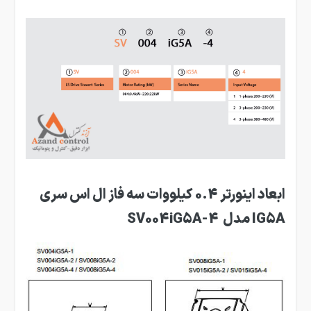
ابعاد اینورتر 0.4 کیلووات سه فاز ال اس سری
IG5A مدل SV004iG5A-4