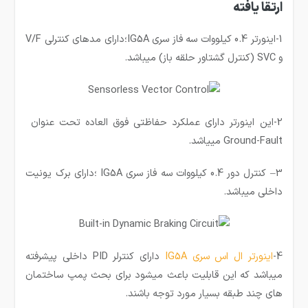
ارتقا یافته
1-اینورتر 0.4 کیلووات سه فاز سری IG5A؛دارای مدهای کنترلی V/F
و SVC (کنترل گشتاور حلقه باز) میباشد.
2-این اینورتر دارای عملکرد حفاظتی فوق العاده تحت عنوان
Ground-Fault مییاشد.
3– کنترل دور 0.4 کیلووات سه فاز سری IG5A ؛دارای برک یونیت
داخلی میباشد.
4-
اینورتر ال اس سری IG5A
دارای کنترلر PID داخلی پیشرفته
میباشد که این قابلیت باعث میشود برای بحث پمپ ساختمان
های چند طبقه بسیار مورد توجه باشند.