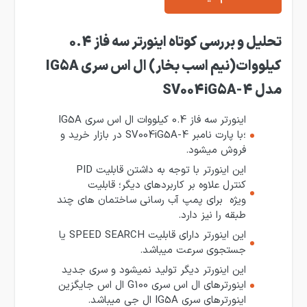
تحلیل و بررسی کوتاه اینورتر سه فاز 0.4
کیلووات(نیم اسب بخار) ال اس سری IG5A
مدل SV004iG5A-4
اینورتر سه فاز 0.4 کیلووات ال اس سری IG5A
؛با پارت نامبر SV004iG5A-4 در بازار خرید و
فروش میشود.
این اینورتر با توجه به داشتن قابلیت PID
کنترل علاوه بر کاربردهای دیگر؛ قابلیت
ویژه برای پمپ آب رسانی ساختمان های چند
طبقه را نیز دارد.
این اینورتر دارای قابلیت SPEED SEARCH یا
جستجوی سرعت میباشد.
این اینورتر دیگر تولید نمیشود و سری جدید
اینورترهای ال اس سری G100 ال اس جایگزین
اینورترهای سری IG5A ال جی میباشد.