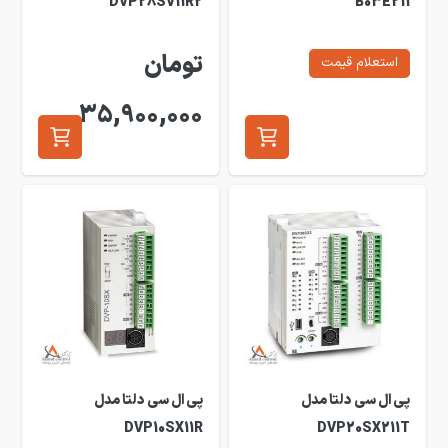
DVP28SV11R2
B03E211
تومان
استعلام قیمت
35,900,000
پی ال سی دلتا مدل
پی ال سی دلتا مدل
DVP10SX11R
DVP20SX211T