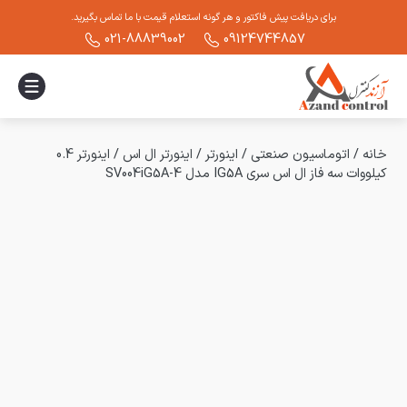
برای دریافت پیش فاکتور و هر گونه استعلام قیمت با ما تماس بگیرید.
021-88839002
09124744857
خانه
/
اتوماسیون صنعتی
/
اینورتر
/
اینورتر ال اس
/
اینورتر 0.4
کیلووات سه فاز ال اس سری IG5A مدل SV004iG5A-4