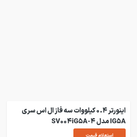
اینورتر 0.4 کیلووات سه فاز ال اس سری
IG5A مدل SV004iG5A-4
استعلام قیمت