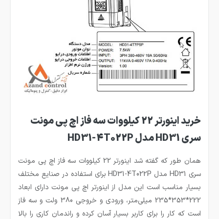
خرید اینورتر 22 کیلووات سه فاز اچ پی مونت
سری HD31 مدل HD31-4T022P
همان طور که گفته شد اینورتر 22 کیلووات سه فاز اچ پی مونت
سری HD31 مدل HD31-4T022P برای استفاده در صنایع مختلف
بسیار مناسب است این مدل از اینورتر اچ پی مونت دارای ابعاد
222*353*235 میلی‌متر، ورودی و خروجی 380 ولت و سه فاز
است که کار را برای کاربر بسیار آسان کرده و راندمان کاری را بالا