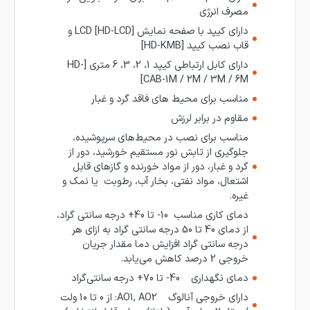
مصرف انرژی
دارای کیپد با صفحه نمایش LCD [HD-LCD] و
قاب نصب کیپد [HD-KMB]
دارای کابل ارتباطی کیپد 1، 2، 3، 6 متری [HD-
CAB-1M / 2M / 3M / 6M]
مناسب برای محیط های فاقد گرد و غبار
مقاوم در برابر لرزش
مناسب برای نصب در محیط‌های سرپوشیده،
جلوگیری از تابش نور مستقیم خورشید، دور از
گرد و غبار، دور از مواد خورنده و گازهای قابل
اشتعال، مواد نفتی، بخار آب، رطوبت یا نمک و
غیره.
دمای کاری مناسب 10- تا 40+ درجه سانتی گراد،
از دمای 40 تا 50 درجه سانتی گراد به ازای هر
درجه سانتی گراد افزایش دما مقدار جریان
خروجی 2 درصد کاهش می‌یابد.
دمای نگهداری 40- تا 70+ درجه سانتی‌گراد
دارای خروجی آنالوگ AO1, AO2: از 0 تا 10 ولت