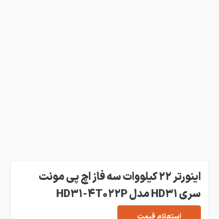
اینورتر 22 کیلووات سه فاز اچ پی مونت
سری HD31 مدل HD31-4T022P
استعلام قیمت