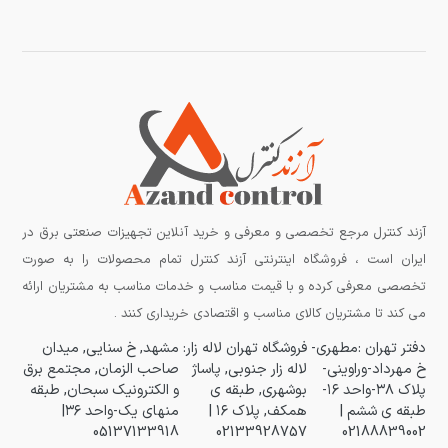
آزند کنترل مرجع تخصصی و معرفی و خرید آنلاین تجهیزات صنعتی برق در
ایران است ، فروشگاه اینترنتی آزند کنترل تمام محصولات را به صورت
تخصصی معرفی کرده و با قیمت مناسب و خدمات مناسب به مشتریان ارائه
می کند تا مشتریان کالای مناسب و اقتصادی خریداری کنند .
دفتر تهران :مطهری-
فروشگاه تهران لاله زار:
مشهد, خ سنایی, میدان
خ مهرداد-وراوینی-
لاله زار جنوبی, پاساژ
صاحب الزمان, مجتمع برق
پلاک ۳۸-واحد ۱۶-
بوشهری, طبقه ی
و الکترونیک سبحان, طبقه
طبقه ی ششم |
همکف, پلاک ۱۶ |
منهای یک-واحد ۳۶|
05137133918
02133928757
02188839002