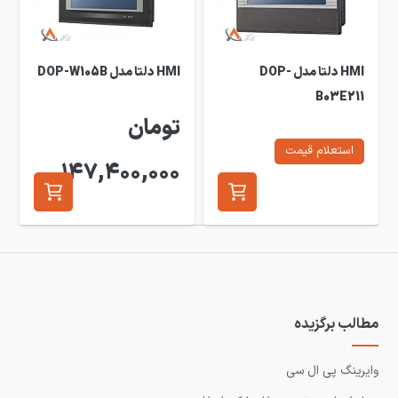
HMI دلتا مدل DOP-
HMI دلتا مدل DOP-W105B
B03E211
تومان
استعلام قیمت
147,400,000
مطالب برگزیده
وایرینگ پی ال سی