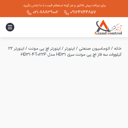
برای دریافت پیش فاکتور و هر گونه استعلام قیمت با ما تماس بگیرید.
021-88839002
09124744857
خانه
/
اتوماسیون صنعتی
/
اینورتر
/
اینورتر اچ پی مونت
/
اینورتر 22
کیلووات سه فاز اچ پی مونت سری HD31 مدل HD31-4T022P