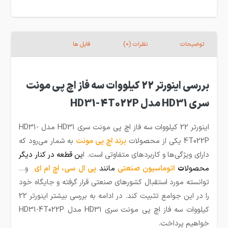
توضیحات
نظرات (0)
فایل ها
بررسی اینورتر 22 کیلووات سه فاز اچ پی مونت
سری HD31 مدل HD31-4T022P
اینورتر 22 کیلووات سه فاز اچ پی مونت سری HD31 مدل HD31-
4T022P یکی از محصولات
برند اچ پی مونت
به شمار می‌رود که
دارای ویژگی‌ها و کاربردهای متفاوتی است. ا
ین قطعه
در کنار دیگر
محصولا
ت
اتوماسیون صنعتی
مانند
پی ال سی
،
اچ ام ای
و…
توانسته مورد استقبال کشورهای صنعتی قرار گرفته و جایگاه خود
را در این جوامع تثبیت کند. در ادامه به بررسی بیشتر اینورتر 22
کیلووات سه فاز اچ پی مونت سری HD31 مدل HD31-4T022P
خواهیم پرداخت.‌