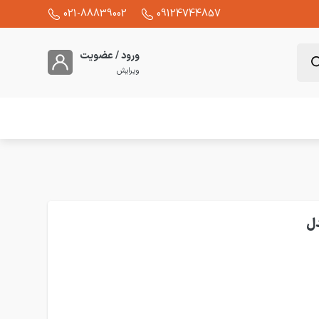
021-88839002
09124744857
ورود / عضویت
ویرایش
اچ پی مونت سری HD09 مدل