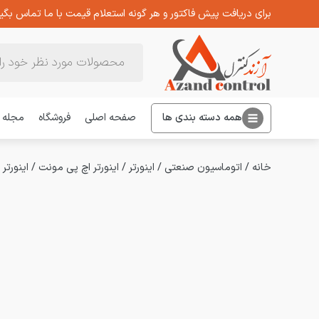
برای دریافت پیش فاکتور و هر گونه استعلام قیمت با ما تماس بگیر
Products
search
همه دسته بندی ها
صفحه اصلی
فروشگاه
مجله
خانه
/
اتوماسیون صنعتی
/
اینورتر
/
اینورتر اچ پی مونت
/
اینورتر 2.2 کیلووات سه فاز اچ پی مونت سری HD09 مدل HD09-4T2P2G