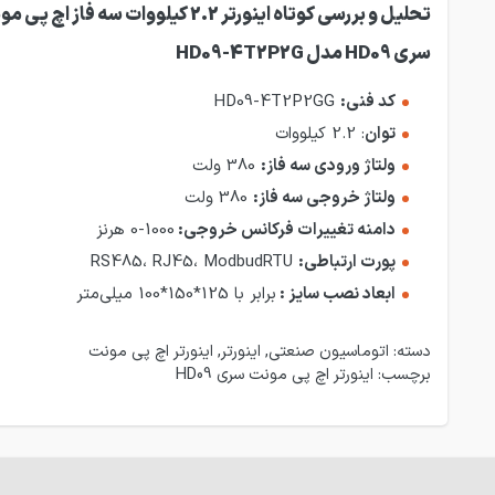
تحلیل
و بررسی کوتاه اینورتر 2.2 کیلووات سه فاز اچ پی
سری HD09 مدل HD09-4T2P2G
کد فنی:
HD09-4T2P2GG
توان
: 2.2 کیلووات
ولتاژ ورودی سه فاز:
380 ولت
ولتاژ خروجی سه فاز:
380 ولت
دامنه تغییرات فرکانس خروجی:
1000-0 هرنز
پورت ارتباطی:
RS485، RJ45، ModbudRTU
ابعاد نصب سایز :
برابر با 125*150*100 میلی‌متر
دسته:
اتوماسیون صنعتی
,
اینورتر
,
اینورتر اچ پی مونت
برچسب:
اینورتر اچ پی مونت سری HD09