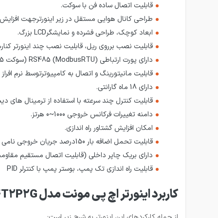
قابلیت اتصال ساده فن با سوکت.
طراحی کانال هوایی مستقل در زیر اینورترجهت افزایش کا
ابعاد کوچک، طراحی فشرده و نمایشگرLCD بزرگ.
قابلیت نصب برروی ریل، قابلیت نصب چند اینورتر کنار
دارای پورت ارتباطی RS485 (ModbusRTU) (سوکت RJ45).
قابلیت مانیتورینگ و اتصال به کامپیوترتوسط نرم افراز HD view.
دارای 18 ماه گارانتی.
قابلیت کنترل چند سرعته با استفاده از ترمینال های د
دامنه تغییرات فرکانس خروجی 1000~0 هرتز.
امکان افزایش گشتاور راه اندازی.
قابلیت تحمل اضافه بار 150درصد جریان خروجی نامی تا 2 دقیقه 180درصد جریان خروجی نامی تا 10 ثانیه.
دارای بریک چاپر داخلی (قابلیت اتصال مستقیم مقاومت
قابلیت راه اندازی تک پمپ، بوستر پمپ با کنترلر PID
کاربرد اینورتر اچ پی مونت مدل HD09-4T2P2G
از جمله کارکردهای این اینورتر به شرح زیر است: