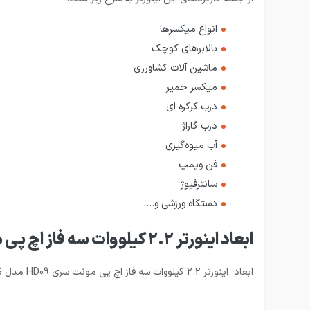
انواع میکسرها
بالابرهای کوچک
ماشین آلات کشاورزی
میکسر خمیر
درب کرکره ای
درب گاراژ
آب میوه‌گیری
فن وپمپ
سانترفیوژ
دستگاه ورزشی و…
ابعاد اینورتر 2.2 کیلووات سه فاز اچ پی مونت سری HD09 مدل HD09-4T2P2G
ابعاد اینورتر 2.2 کیلووات سه فاز اچ پی مونت سری HD09 مدل HD09-4T2P2G را در تصویر زیر می‌توانید مشاهده کنید: