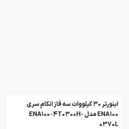
اینورتر 30 کیلووات سه فاز انکام سری
ENA100 مدل ENA100-4T0300H-
0370L