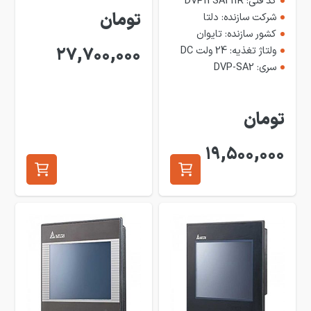
کد فنی: DVP12SA211R
تومان
شرکت سازنده: دلتا
کشور سازنده: تایوان
ولتاژ تغذیه: 24 ولت DC
27,700,000
سری: DVP-SA2
تومان
19,500,000