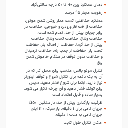
دمای عمکلرد بین 10- تا 50 درجه سانتی‌گراد
رطوبت مجاز 95 درصد
عملکرد حفاظتی: تست مدار روشن شدن موتور،
حفاظت از افت فاز ورودی و خروجی، حفاظت در
برابر جریان بیش از حد، تمام شده است.
حفاظت ولتاژ، حفاظت تحت ولتاژ، حفاظت
بیش از حد گرما، حفاظت از اضافه بار، حفاظت
تحت بار، حفاظت از جذب رله، حفاظت ترمینال
و حفاظت بدون توقف در هنگام خاموش شدن
برق
کنترل مونو پالس: مناسب برای محل کار که در
آن به یک دکمه برای کنترل شروع و توقف اینورتر
نیاز دارید، ابتدا برای شروع فشار دهید. سپس
برای توقف فشار دهید و آن چرخه تکرار می شود.
بسیار ساده و قابل اعتماد است
ظرفیت بارگذاری بیش از حد: بار سنگین: 150%
جریان نامی برای 1 دقیقه. بار سبک: 120 اینچ
جریان نامی به مدت 1 دقیقه.
امکان کنترل طول ثابت