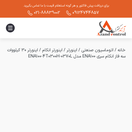
برای دریافت پیش فاکتور و هر گونه استعلام قیمت با ما تماس بگیرید.
021-88839002
09124744857
خانه
/
اتوماسیون صنعتی
/
اینورتر
/
اینورتر انکام
/
اینورتر 30 کیلووات
سه فاز انکام سری ENA100 مدل ENA100-4T0300H-0370L