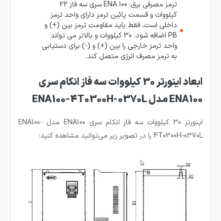
ترمز مصرفی برق: ENA 100 سری سه فاز 22
کیلووات و قسمت پائین ترمز دارای واحد ترمز
داخلی است، فقط باید مقاومت ترمز بین (+) و
PB اضافه شود. 30 کیلووات و بالاتر می تواند
واحد ترمز خارجی را بین (+) و (-) برای دستیابی
به ترمز مصرف انرژی متصل کند.
ابعاد اینورتر 30 کیلووات سه فاز انکام سری
ENA100 مدل ENA100-4T0300H-0370L
اینورتر 30 کیلووات سه فاز انکام سری ENA100 مدل ENA100-
4T0300H-0370L را در تصویر زیر می‌توانید مشاهده کنید: