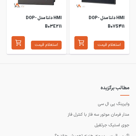
HMI دلتا مدل DOP-
HMI دلتا مدل DOP-
B03E211
B07S411
استعلام قیمت
استعلام قیمت
مطالب برگزیده
وایرینگ پی ال سی
مدار فرمان موتور سه فاز با کنترل فاز
جوی استیک جرثقیل
اگر پی ال سی بسوزه، هزینه تعمیرش چقدره؟