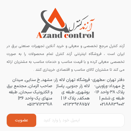
آزند کنترل مرجع تخصصی و معرفی و خرید آنلاین تجهیزات صنعتی برق در
ایران است ، فروشگاه اینترنتی آزند کنترل تمام محصولات را به صورت
تخصصی معرفی کرده و با قیمت مناسب و خدمات مناسب به مشتریان ارائه
می کند تا مشتریان کالای مناسب و اقتصادی خریداری کنند .
دفتر تهران :مطهری-
فروشگاه تهران لاله زار:
مشهد, خ سنایی, میدان
خ مهرداد-وراوینی-
لاله زار جنوبی, پاساژ
صاحب الزمان, مجتمع برق
پلاک ۳۸-واحد ۱۶-
بوشهری, طبقه ی
و الکترونیک سبحان, طبقه
طبقه ی ششم |
همکف, پلاک ۱۶ |
منهای یک-واحد ۳۶|
05137133918
02133928757
02188839002