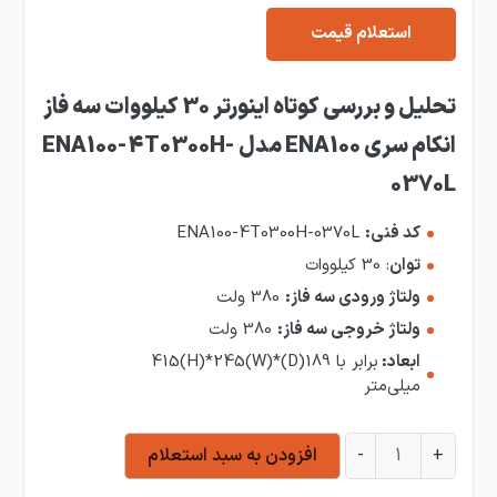
استعلام قیمت
تحلیل
و بررسی کوتاه اینورتر 30 کیلووات سه فاز
انکام سری ENA100 مدل ENA100-4T0300H-
0370L
کد فنی:
ENA100-4T0300H-0370L
توان
: 30 کیلووات
ولتاژ ورودی سه فاز:
380 ولت
ولتاژ خروجی سه فاز:
380 ولت
ابعاد:
برابر با 189(D)*415(H)*245(W)
میلی‌متر
اینورتر 30 کیلووات سه فاز انکام سری ENA100 مدل ENA100-4T0300H-0370L عدد
+
-
افزودن به سبد استعلام