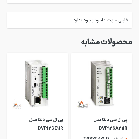
فایلی جهت دانلود وجود ندارد..
محصولات مشابه
پی ال سی دلتا مدل
پی ال سی دلتا مدل
DVP12SE11R
DVP12SA211R