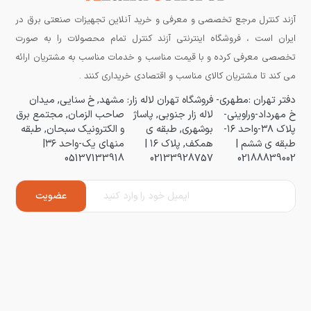
آزند کنترل مرجع تخصصی و معرفی و خرید آنلاین تجهیزات صنعتی برق در
ایران است ، فروشگاه اینترنتی آزند کنترل تمام محصولات را به صورت
تخصصی معرفی کرده و با قیمت مناسب و خدمات مناسب به مشتریان ارائه
می کند تا مشتریان کالای مناسب و اقتصادی خریداری کنند .
دفتر تهران :مطهری-
فروشگاه تهران لاله زار:
مشهد, خ سنایی, میدان
خ مهرداد-وراوینی-
لاله زار جنوبی, پاساژ
صاحب الزمان, مجتمع برق
پلاک ۳۸-واحد ۱۶-
بوشهری, طبقه ی
و الکترونیک سبحان, طبقه
طبقه ی ششم |
همکف, پلاک ۱۶ |
منهای یک-واحد ۳۶|
05137133918
02133928757
02188839002