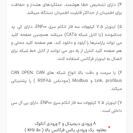
4) دارای تشخیص خظا هوشمند، عملکردهای هشدار و حفاظت
برای اطمینان از حداکثر قابلیت اطمینان دستگاه میباشد.
5) اینورتر 7.5 کیلووات سه فاز انکام سری EN600، دارای کی پد
جداشونده (با کابل شبکه CAT5) میباشد همچنین صفحه کلید
می تواند پارامترها را آپلود و دانلود کند، هم صفحه کلید محلی و
هم صفحه کلید کنترل از راه دور می توانند از کابل خط شبکه برای
اتصال به اینورتر فرکانس استفاده کنند.
6) با سرعت و دقت بالا انواع شبکه های CAN OPEN، CAN
Link، profibus و Modbus (مودباس RS485 ) را پشتیبانی
میکند.
7) اینورتر 7.5 کیلووات سه فاز انکام سری EN600، دارای پی ال سی
داخلی است :
8 ورودی دیجیتال و 2 ورودی آنالوگ
بعلاوه یک ورودی پالس فرکانس بالا ( 50 kHz )