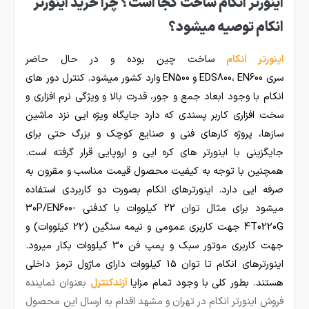
اینورتر انکام ساخت کجا است؟ چرا خرید اینورتر
انکام توصیه میشود؟
اینورتر انکام
ساخت چین بوده و در حال حاضر
سری EDS800، EN600 و EN500 وارد کشور میشود. کنترل دور های
انکام با وجود ابعاد جمع و جور، قدرت بالا و ویژگی نرم افزاری و
سخت افزاری کاربر پسندی که دارد جایگاه ویژه ایی نزد ماشین
سازها، پروژه کارهای فنی و صنایع کوچک و بزرگ حتی برای
جایگزینی با اینورتر های کره ایی و اروپایی قرار گرفته است.
همچنین با توجه به کیفیت محصول قیمت مناسب و مقرون به
صرفه ایی دارد. اینورترهای انکام بصورت دو کاربردی استفاده
میشود برای مثال توان 22 کیلووات با کدفنی 30P/EN600-
4T0220G جهت کاربری عمومی و نیمه سنگین (22 کیلووات) و
جهت کاربری موتور سبک و پمپ فن 30 کیلووات بکار میرود.
اینورترهای انکام تا توان 15 کیلووات دارای ماژول ترمز داخلی
هستند. بطور کلی با وجود تمام مزایا
آ
زندکنترل
بعنوان نماینده
فروش اینورتر انکام در تهران و مشهد اقدام به ارسال این محصول