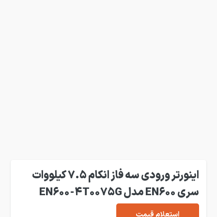
اینورتر ورودی سه فاز انکام 7.5 کیلووات
سری EN600 مدل EN600-4T0075G
استعلام قیمت