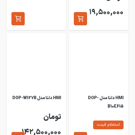
19,500,000
HMI دلتا مدل DOP-
HMI دلتا مدل DOP-W127B
B10E615
تومان
استعلام قیمت
142,500,000