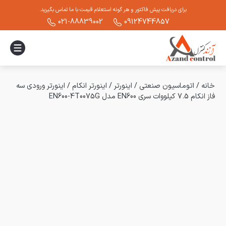
برای دریافت پیش فاکتور و هر گونه استعلام قیمت با ما تماس بگیرید.
021-88839002
09124744857
خانه
/
اتوماسیون صنعتی
/
اینورتر
/
اینورتر انکام
/
اینورتر ورودی سه
فاز انکام 7.5 کیلووات سری EN600 مدل EN600-4T0075G