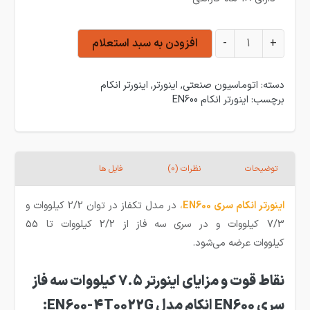
اینورتر ورودی سه فاز انکام 7.5 کیلووات سری EN600 مدل EN600-4T0075G عدد
+
-
افزودن به سبد استعلام
دسته:
اتوماسیون صنعتی
,
اینورتر
,
اینورتر انکام
برچسب:
اینورتر انکام EN600
توضیحات
نظرات (0)
فایل ها
اینورتر انکام سری EN600
،
در مدل تکفاز در توان 2/2 کیلووات و
7/3 کیلووات و در سری سه فاز از 2/2 کیلووات تا 55
کیلووات عرضه می‌شود.
نقاط قوت و مزایای اینورتر 7.5 کیلووات سه فاز
سری
EN600
انکام مدل
EN600-4T0022G
: