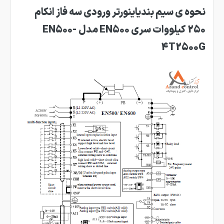
نحوه ی سیم بندیاینورتر ورودی سه فاز انکام
250 کیلووات سری EN500 مدل EN500-
4T2500G