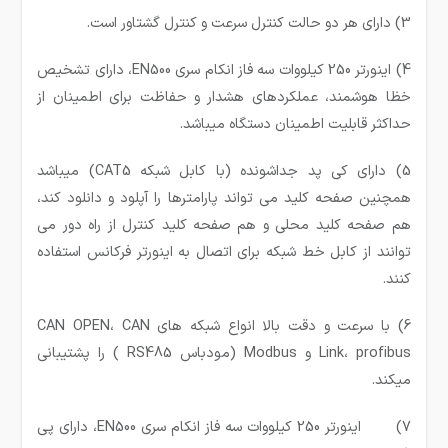
3) دارای هر دو حالت کنترل سرعت و کنترل گشتاور است.
4) اینورتر 250 کیلووات سه فاز انکام سری EN500، دارای تشخیص
خظا هوشمند، عملکردهای هشدار و حفاظت برای اطمینان از
حداکثر قابلیت اطمینان دستگاه میباشد.
5) دارای کی پد جداشونده (با کابل شبکه CAT5) میباشد
همچنین صفحه کلید می تواند پارامترها را آپلود و دانلود کند،
هم صفحه کلید محلی و هم صفحه کلید کنترل از راه دور می
توانند از کابل خط شبکه برای اتصال به اینورتر فرکانس استفاده
کنند.
6) با سرعت و دقت بالا انواع شبکه های CAN OPEN، CAN
Link، profibus و Modbus (مودباس RS485 ) را پشتیبانی
میکند.
7) اینورتر 250 کیلووات سه فاز انکام سری EN500، دارای پی