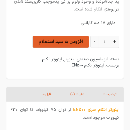
پد جداشونده و وجود ولوم بر کی پدموجب کاربرپسند شدن
درایوهای انکام شده است.
– دارای 18 ماه گارانتی
اینورتر ورودی سه فاز انکام 250 کیلووات سری EN500 مدل EN500-4T2500G عدد
+
-
افزودن به سبد استعلام
دسته:
اتوماسیون صنعتی
,
اینورتر
,
اینورتر انکام
برچسب:
اینورتر انکام EN500
توضیحات
نظرات (0)
فایل ها
اینورتر
انکام سری EN500
از توان 75 کیلووات تا توان 630
کیلووات موجود است.