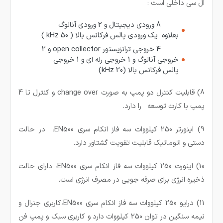
ال سی داخلی است :
8 ورودی دیجیتال و 2 ورودی آنالوگ
بعلاوه یک ورودی پالس فرکانس بالا ( 50 kHz )
4 خروجی ترانزیستور open collector و 2
خروجی آنالوگ و 1 خروجی رله ای و 1 خروجی
پالس فرکانس بالا (20 kHz)
8) قابلیت کنترل دو پمپ به صورت change over و کنترل تا 4
پمپ با کارت توسعه را دارد.
9) اینورتر 250 کیلووات سه فاز انکام سری EN500، در حالت
دستی و اتوماتیک قابلیت تقویت گشتاور دارد.
10) اینورت 250 کیلووات سه فاز انکام سری EN500، دارای حالت
ذخیره انرژی برای صرفه جویی در مصرف انرژی است.
11)
درایو 250 کیلووات سه فاز انکام سری
EN500
،کاربری جنرال و
نیمه سنگین در توان 250 کیلووات دارد و کاربری سبک و پمپ فن