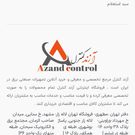
سبد استعلام
آزند کنترل مرجع تخصصی و معرفی و خرید آنلاین تجهیزات صنعتی برق در
ایران است ، فروشگاه اینترنتی آزند کنترل تمام محصولات را به صورت
تخصصی معرفی کرده و با قیمت مناسب و خدمات مناسب به مشتریان ارائه
می کند تا مشتریان کالای مناسب و اقتصادی خریداری کنند .
دفتر تهران :مطهری-
فروشگاه تهران لاله زار:
مشهد, خ سنایی, میدان
خ مهرداد-وراوینی-
لاله زار جنوبی, پاساژ
صاحب الزمان, مجتمع برق
پلاک ۳۸-واحد ۱۶-
بوشهری, طبقه ی
و الکترونیک سبحان, طبقه
طبقه ی ششم |
همکف, پلاک ۱۶ |
منهای یک-واحد ۳۶|