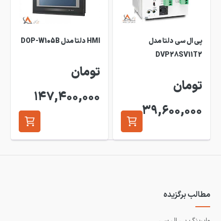
پی ال سی دلتا مدل
HMI دلتا مدل DOP-W105B
DVP28SV11T2
تومان
تومان
147,400,000
39,600,000
مطالب برگزیده
وایرینگ پی ال سی