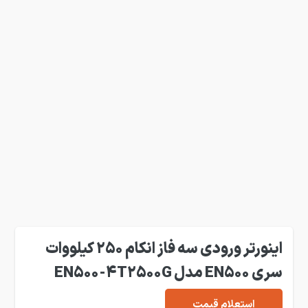
اینورتر ورودی سه فاز انکام 250 کیلووات
سری EN500 مدل EN500-4T2500G
استعلام قیمت