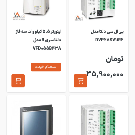
پی ال سی دلتا مدل
اینورتر 5.5 کیلووات سه فاز
DVP28SV11R2
دلتا سری B مدل
VFD055B43A
تومان
استعلام قیمت
35,900,000