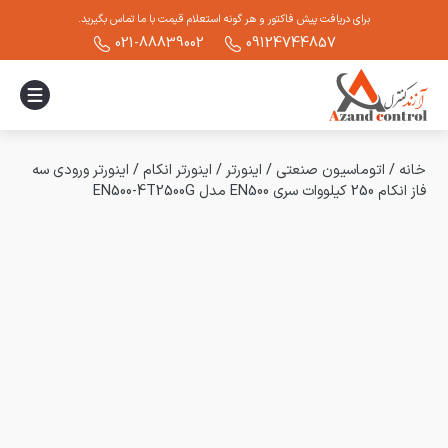
برای دریافت پیش فاکتور و هر گونه استعلام قیمت با ما تماس بگیرید.
021-88839002
09124744857
خانه
/
اتوماسیون صنعتی
/
اینورتر
/
اینورتر انکام
/
اینورتر ورودی سه
فاز انکام 250 کیلووات سری EN500 مدل EN500-4T2500G