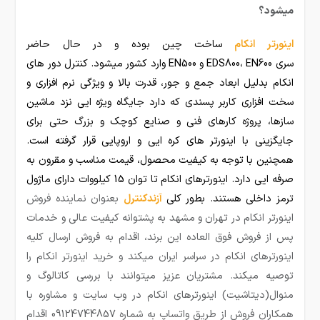
میشود؟
اینورتر انکام
ساخت چین بوده و در حال حاضر
سری EDS800، EN600 و EN500 وارد کشور میشود. کنترل دور های
انکام بدلیل ابعاد جمع و جور، قدرت بالا و ویژگی نرم افزاری و
سخت افزاری کاربر پسندی که دارد جایگاه ویژه ایی نزد ماشین
سازها، پروژه کارهای فنی و صنایع کوچک و بزرگ حتی برای
جایگزینی با اینورتر های کره ایی و اروپایی قرار گرفته است.
همچنین با توجه به کیفیت محصول، قیمت مناسب و مقرون به
صرفه ایی دارد. اینورترهای انکام تا توان 15 کیلووات دارای ماژول
ترمز داخلی هستند. بطور کلی
آزندکنترل
بعنوان نماینده فروش
اینورتر انکام در تهران و مشهد به پشتوانه کیفیت عالی و خدمات
پس از فروش فوق العاده این برند، اقدام به فروش ارسال کلیه
اینورترهای انکام در سراسر ایران میکند و خرید اینورتر انکام را
توصیه میکند. مشتریان عزیز میتوانند با بررسی کاتالوگ و
منوال(دیتاشیت) اینورترهای انکام در وب سایت و مشاوره با
همکاران فروش از طریق واتساپ به شماره 09124744857 اقدام