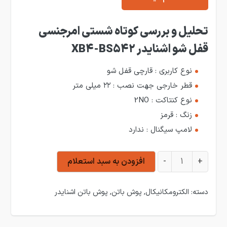
تحلیل و بررسی کوتاه شستی امرجنسی
قفل شو اشنایدر XB4-BS542
نوع کاربری : قارچی قفل شو
قطر خارجی جهت نصب : ۲۲ میلی متر
نوع کنتاکت : 2NO
زنگ : قرمز
لامپ سیگنال : ندارد
شستی امرجنسی قفل شو اشنایدر XB4-BS542 عدد
+
-
افزودن به سبد استعلام
دسته:
الکترومکانیکال
,
پوش باتن
,
پوش باتن اشنایدر