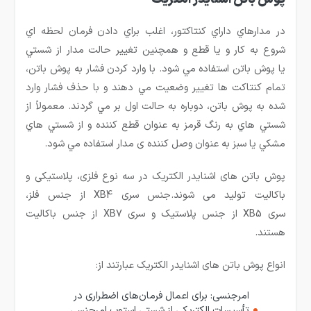
در مدارهاي داراي كنتاكتور، اغلب براي دادن فرمان لحظه اي
شروع به كار و يا قطع و همچنين تغيير حالت مدار از شستي
یا پوش باتن استفاده مي شود. با وارد كردن فشار به پوش باتن،
تمام كنتاكت ها تغيير وضعيت مي دهند و با حذف فشار وارد
شده به پوش باتن، دوباره به حالت اول بر مي گردند. معمولاً از
شستي هاي به رنگ قرمز به عنوان قطع كننده و از شستي هاي
مشكي يا سبز به عنوان وصل كننده ی مدار استفاده مي شود.
پوش باتن های اشنایدر الکتریک در سه نوع فلزی، پلاستیکی و
باکالیت تولید می شوند.جنس سری
XB4
از جنس فلز،
سری
XB5
از جنس پلاستیک و سری
XB7
از جنس باکالیت
هستند.
انواع پوش باتن های اشنایدر الکتریک عبارتند از:
امرجنسی: برای اعمال فرمان‌های اضطراری در
تأسیسات الکتریکی از شستی‌ استوپ امرجنسی