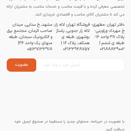
تخصصی معرفی کرده و با قیمت مناسب و خدمات مناسب به مشتریان ارائه
می کند تا مشتریان کالای مناسب و اقتصادی خریداری کنند .
دفتر تهران :مطهری-
فروشگاه تهران لاله زار:
مشهد, خ سنایی, میدان
خ مهرداد-وراوینی-
لاله زار جنوبی, پاساژ
صاحب الزمان, مجتمع برق
پلاک ۳۸-واحد ۱۶-
بوشهری, طبقه ی
و الکترونیک سبحان, طبقه
طبقه ی ششم |
همکف, پلاک ۱۶ |
منهای یک-واحد ۳۶|
05137133918
02133928757
02188839002
با عضویت در خبرنامه، محتوای جدید را مستقیما در صندوق ایمیل خود
دریافت کنید.