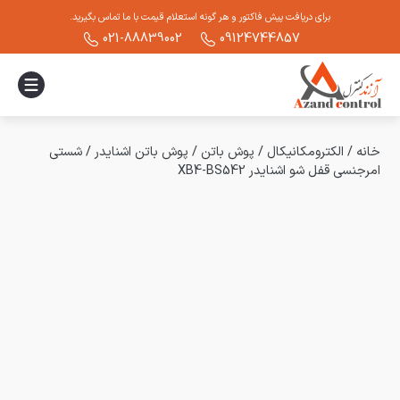
برای دریافت پیش فاکتور و هر گونه استعلام قیمت با ما تماس بگیرید.
021-88839002
09124744857
خانه
/
الکترومکانیکال
/
پوش باتن
/
پوش باتن اشنایدر
/
شستی
امرجنسی قفل شو اشنایدر XB4-BS542