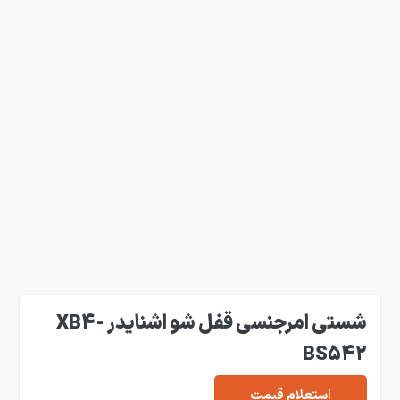
شستی امرجنسی قفل شو اشنایدر XB4-
BS542
استعلام قیمت