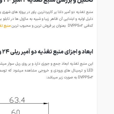
تحلیل و بررسی منبع تغذیه 2 آمپر 24 ولت دلتا مدل DVPPS02
منبع تغذیه دو آمپر دلتا پر کاربردترین پاور در پروژه های شهری و صنعتی است. بطو
کدفنی DVPPS02 بعنوان پر فروش ترین و محبوب ترین
منبع تغذ
ابعاد و اجزای منبع تغذیه دو آمپر ریلی 24 ولت دلتا DVPPS02
این منبع تغذیه ابعاد جمع و جوری دارد و بر روی ریل سوار میش
LED و ترمینال های ورودی و خروجی مشاهده میشود که تو
DVPPS02 به صورت زیر میباشد: