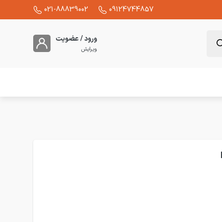
021-88839002
09124744857
ورود / عضویت
ویرایش