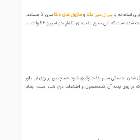
پی ال سی دلتا
و
ماژول های دلتا
سری S هستند،
دلیل اولیه و ابتدایی آن ظاهر زیبا و شبیه به ماژول ها در تابلو برق میباشد. ابعاد مناسب این محصول که در ادامه به آن اشاره خواهیم کرد باعث شده است که این منبع تغذیه ی تکفاز ،دو آمپر و 24 ولت با
 شل شدن احتمالی سیم ها جلوگیری شود.هم چنین بر روی آن پاور
ه بر روی بدنه آن کدمحصول و اطلاعات درج شده است. ابعاد