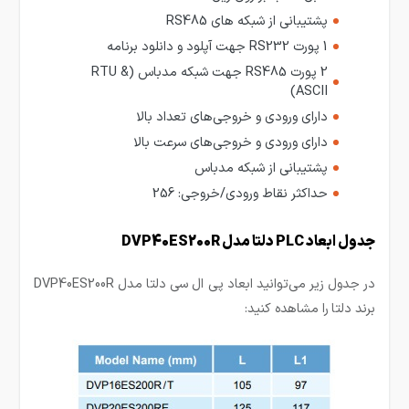
پشتیبانی از شبکه های RS485
1 پورت RS232 جهت آپلود و دانلود برنامه
2 پورت RS485 جهت شبکه مدباس (RTU &
ASCII)
دارای ورودی و خروجی‌های تعداد بالا
دارای ورودی و خروجی‌های سرعت بالا
پشتیبانی از شبکه مدباس
حداکثر نقاط ورودی/خروجی: 256
جدول ابعاد PLC دلتا مدل DVP40ES200R
در جدول زیر می‌توانید ابعاد پی ال سی دلتا مدل DVP40ES200R
برند دلتا
را مشاهده کنید: