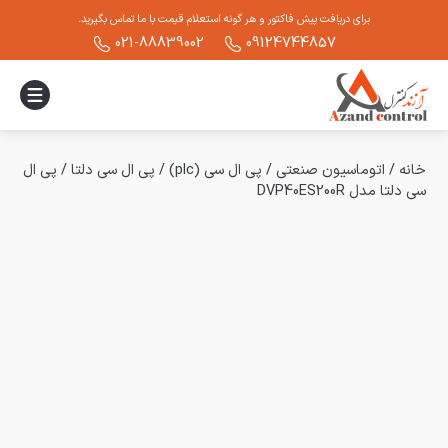
برای دریافت پیش فاکتور و هر گونه استعلام قیمت با ما تماس بگیرید.
021-88839002
09124744857
خانه
/
اتوماسیون صنعتی
/
پی ال سی (plc)
/
پی ال سی دلتا
/
پی ال
سی دلتا مدل DVP40ES200R