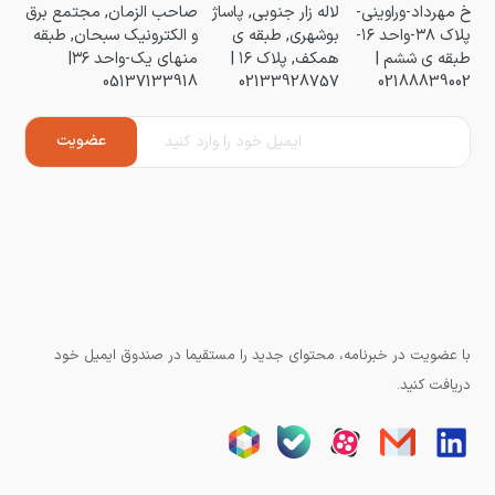
خ مهرداد-وراوینی-
لاله زار جنوبی, پاساژ
صاحب الزمان, مجتمع برق
پلاک ۳۸-واحد ۱۶-
بوشهری, طبقه ی
و الکترونیک سبحان, طبقه
طبقه ی ششم |
همکف, پلاک ۱۶ |
منهای یک-واحد ۳۶|
05137133918
02133928757
02188839002
با عضویت در خبرنامه، محتوای جدید را مستقیما در صندوق ایمیل خود
دریافت کنید.