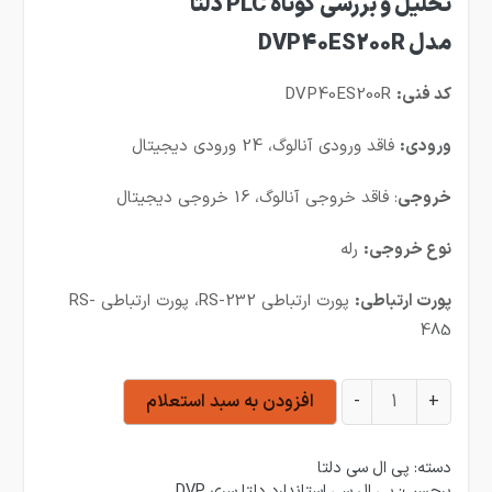
تحلیل و بررسی کوتاه PLC دلتا
مدل DVP40ES200R
کد فنی:
DVP40ES200R
ورودی:
فاقد ورودی آنالوگ، 24 ورودی دیجیتال
خروجی
: فاقد خروجی آنالوگ، 16 خروجی دیجیتال
نوع خروجی:
رله
پورت ارتباطی:
پورت ارتباطی RS-232، پورت ارتباطی RS-
485
پی ال سی دلتا مدل DVP40ES200R عدد
+
-
افزودن به سبد استعلام
دسته:
پی ال سی دلتا
برچسب:
پی ال سی استاندارد دلتا سری DVP