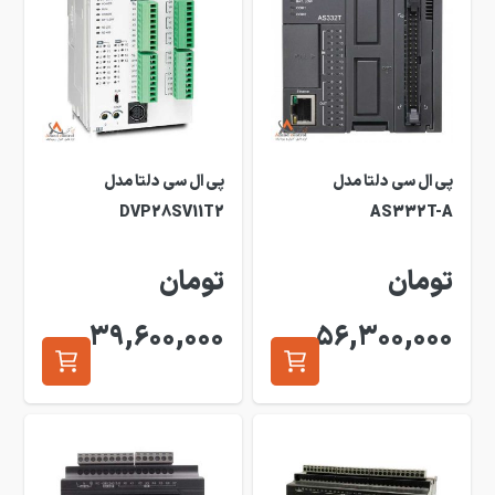
پی ال سی دلتا مدل
پی ال سی دلتا مدل
DVP28SV11T2
AS332T-A
تومان
تومان
39,600,000
56,300,000