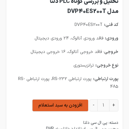
تحلیل و بررسی کوتاه PLC دلتا
مدل DVP40ES200T
کد فنی:
DVP40ES200T
ورودی:
فاقد ورودی آنالوگ، 24 ورودی دیجیتال
خروجی
: فاقد خروجی آنالوگ، 16 خروجی دیجیتال
نوع خروجی:
ترانزیستوری
پورت ارتباطی:
پورت ارتباطی RS-232، پورت ارتباطی RS-
485
پی ال سی دلتا مدل DVP40ES200T عدد
+
-
افزودن به سبد استعلام
دسته:
پی ال سی دلتا
برچسب:
پی ال سی استاندارد دلتا سری DVP