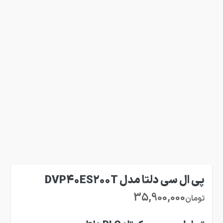
پی ال سی دلتا مدل DVP40ES200T
35,900,000
تومان