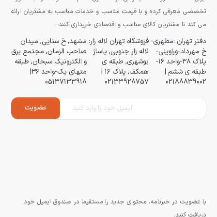
تخصصی معرفی کرده و با قیمت مناسب و خدمات مناسب به مشتریان ارائه
می کند تا مشتریان کالای مناسب و اقتصادی خریداری کنند .
دفتر تهران :مطهری-
فروشگاه تهران لاله زار:
مشهد, خ سنایی, میدان
خ مهرداد-وراوینی-
لاله زار جنوبی, پاساژ
صاحب الزمان, مجتمع برق
پلاک ۳۸-واحد ۱۶-
بوشهری, طبقه ی
و الکترونیک سبحان, طبقه
طبقه ی ششم |
همکف, پلاک ۱۶ |
منهای یک-واحد ۳۶|
05137133918
02133928757
02188839002
با عضویت در خبرنامه، محتوای جدید را مستقیما در صندوق ایمیل خود
دریافت کنید.