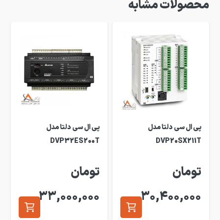
محصولات مشابه
پی ال سی دلتا مدل
پی ال سی دلتا مدل
DVP32ES200T
DVP20SX211T
تومان
تومان
33,000,000
30,400,000