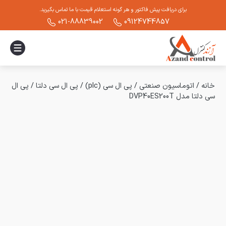
برای دریافت پیش فاکتور و هر گونه استعلام قیمت با ما تماس بگیرید.
021-88839002
09124744857
خانه
/
اتوماسیون صنعتی
/
پی ال سی (plc)
/
پی ال سی دلتا
/
پی ال
سی دلتا مدل DVP40ES200T