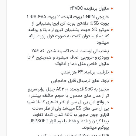
ماژول پردازنده 24VDC
خروجی NPN؛1 پورت اترنت، 2 پورت RS-485؛ 1
پورت USB؛ داشتن پورت کن اپن؛پشتیبانی از
میکرو SD جهت پشتیبان کیری از دیتا و برنامه
که عملا میتوان گفت به صورت فول پورت ارائه
میشود.
پشتیبانی ازسمت است اکسپند شدن که 256
ورودی و خروجی اضافه میشود و همچنین 8 تا
ماژول خاص مثل دما و آنالوگ
ظرفیت برنامه: 64 هزاراستپ
بلوک های ترمینال قابل جابجایی
مجهز به SoC قدرتمند AS300 چهل برابر سریع
تر از مدل های معمول با حجم حافظه بیشتر ؛
در واقع این پی ال سی از نظر ظاهری کاملا شبیه
پی ال سی های ES میباشد ولی از نظر سخت
افزاری چون مجهز به soC شدن کاملا تفاوت
پیدا کردن و فقط و فقط با نرم افزار ISPSOFT
پروگرم میشوند.
4 تا ورودی 200 کیلوهرنز ساپورت میکند و