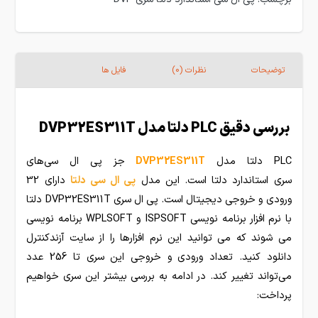
توضیحات
نظرات (0)
فایل ها
بررسی دقیق PLC دلتا مدل DVP32ES311T
PLC دلتا مدل
DVP32ES311T
جز پی ال سی‌های
سری استاندارد دلتا است. این مدل
پی ال سی دلتا
دارای 32
ورودی و خروجی دیجیتال است. پی ال سری DVP32ES311T دلتا
با نرم افزار برنامه نویسی ISPSOFT و WPLSOFT برنامه نویسی
می شوند که می توانید این نرم افزارها را از سایت آزندکنترل
دانلود کنید. تعداد ورودی و خروجی این سری تا 256 عدد
می‌تواند تغییر کند. در ادامه به بررسی بیشتر این سری خواهیم
پرداخت: