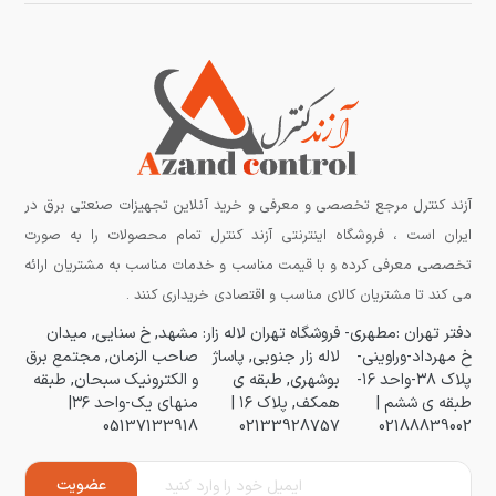
آزند کنترل مرجع تخصصی و معرفی و خرید آنلاین تجهیزات صنعتی برق در
ایران است ، فروشگاه اینترنتی آزند کنترل تمام محصولات را به صورت
تخصصی معرفی کرده و با قیمت مناسب و خدمات مناسب به مشتریان ارائه
می کند تا مشتریان کالای مناسب و اقتصادی خریداری کنند .
دفتر تهران :مطهری-
فروشگاه تهران لاله زار:
مشهد, خ سنایی, میدان
خ مهرداد-وراوینی-
لاله زار جنوبی, پاساژ
صاحب الزمان, مجتمع برق
پلاک ۳۸-واحد ۱۶-
بوشهری, طبقه ی
و الکترونیک سبحان, طبقه
طبقه ی ششم |
همکف, پلاک ۱۶ |
منهای یک-واحد ۳۶|
05137133918
02133928757
02188839002