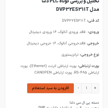
تحلیل و بررسی کوتاه PLC دلتا
مدل DVP32ES311T
کد فنی:
DVP32ES311T
ورودی:
فاقد ورودی آنالوگ، 16 ورودی دیجیتال
خروجی
: فاقدخروجی آنالوگ، 16 خروجی دیجیتال
نوع خروجی:
ترانزیستوری
پورت ارتباطی:
پورت ارتباطی اترنت (Ethernet)، پورت
ارتباطی RS-485، پورت ارتباطی CANOPEN
پی ال سی دلتا مدل DVP32ES311T عدد
+
-
افزودن به سبد استعلام
دسته:
پی ال سی دلتا
برچسب:
پی ال سی استاندارد دلتا سری DVP