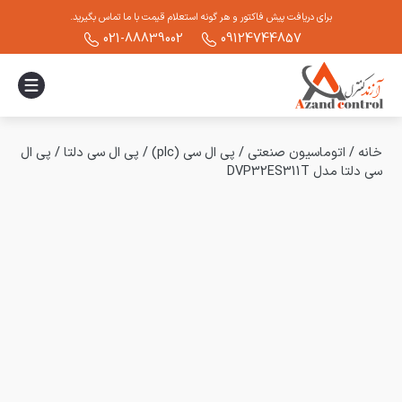
برای دریافت پیش فاکتور و هر گونه استعلام قیمت با ما تماس بگیرید.
021-88839002
09124744857
خانه
/
اتوماسیون صنعتی
/
پی ال سی (plc)
/
پی ال سی دلتا
/
پی ال
سی دلتا مدل DVP32ES311T