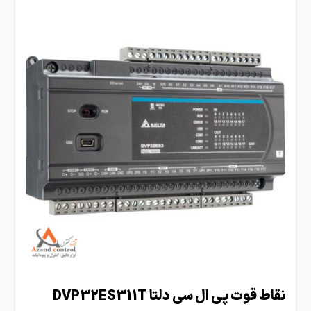
نقاط قوت پی ال سی دلتا DVP32ES311T