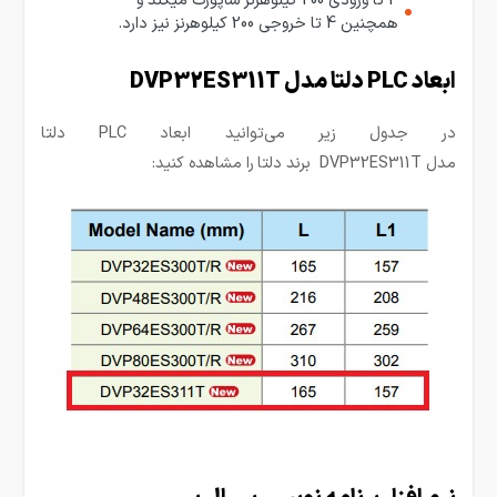
همچنین 4 تا خروجی 200 کیلوهرنز نیز دارد.
ابعاد PLC دلتا مدل DVP32ES311T
در جدول زیر می‌توانید ابعاد PLC دلتا
مدل DVP32ES311T برند دلتا
را مشاهده کنید: