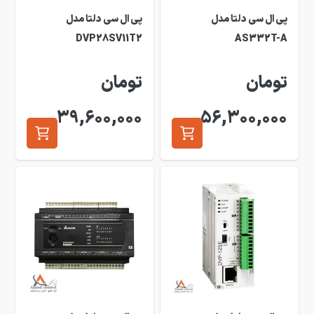
پی ال سی دلتا مدل
پی ال سی دلتا مدل
DVP28SV11T2
AS332T-A
تومان
تومان
39,600,000
56,300,000