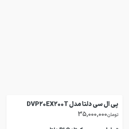
پی ال سی دلتا مدل DVP20EX200T
35,000,000
تومان