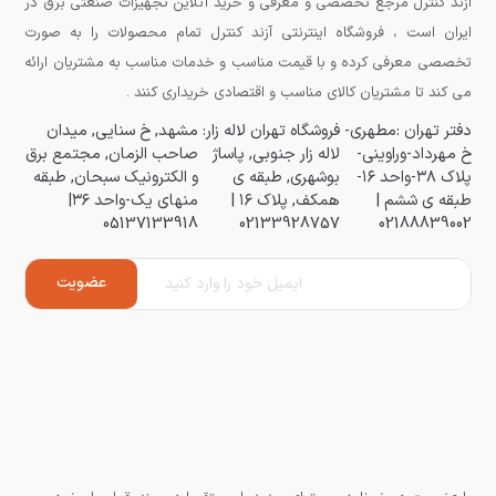
آزند کنترل مرجع تخصصی و معرفی و خرید آنلاین تجهیزات صنعتی برق در
ایران است ، فروشگاه اینترنتی آزند کنترل تمام محصولات را به صورت
تخصصی معرفی کرده و با قیمت مناسب و خدمات مناسب به مشتریان ارائه
می کند تا مشتریان کالای مناسب و اقتصادی خریداری کنند .
دفتر تهران :مطهری-
فروشگاه تهران لاله زار:
مشهد, خ سنایی, میدان
خ مهرداد-وراوینی-
لاله زار جنوبی, پاساژ
صاحب الزمان, مجتمع برق
پلاک ۳۸-واحد ۱۶-
بوشهری, طبقه ی
و الکترونیک سبحان, طبقه
طبقه ی ششم |
همکف, پلاک ۱۶ |
منهای یک-واحد ۳۶|
05137133918
02133928757
02188839002