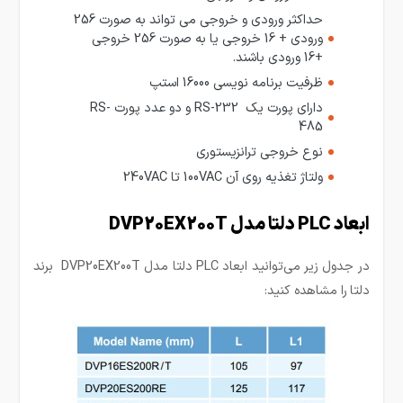
حداکثر ورودی و خروجی می تواند به صورت 256
ورودی + 16 خروجی یا به صورت 256 خروجی
+16 ورودی باشند.
ظرفیت برنامه نویسی 16000 استپ
دارای پورت یک RS-232 و دو عدد پورت RS-
485
نوع خروجی ترانزیستوری
ولتاژ تغذیه روی آن 100VAC تا 240VAC
ابعاد PLC دلتا مدل DVP20EX200T
در جدول زیر می‌توانید ابعاد PLC دلتا مدل DVP20EX200T برند
دلتا
را مشاهده کنید: