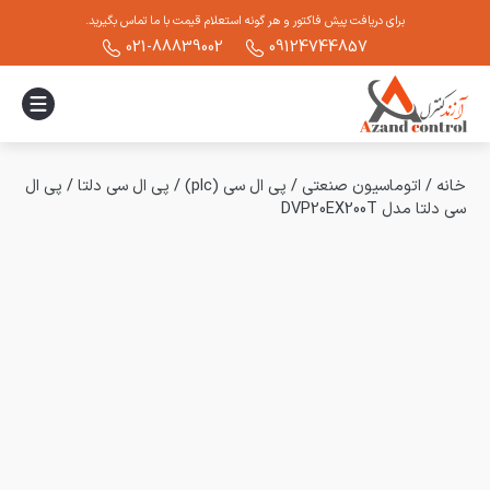
برای دریافت پیش فاکتور و هر گونه استعلام قیمت با ما تماس بگیرید.
021-88839002
09124744857
خانه
/
اتوماسیون صنعتی
/
پی ال سی (plc)
/
پی ال سی دلتا
/
پی ال
سی دلتا مدل DVP20EX200T