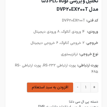
تحلیل و بررسی کوتاه PLC دلتا
مدل DVP20EX200T
کد فنی:
DVP20EX200T
ورودی:
4 ورودی آنالوگ، 8 ورودی دیجیتال
خروجی
: 2 خروجی آنالوگ، 6 خروجی دیجیتال
نوع خروجی:
ترانزیستوری
پورت ارتباطی:
پورت ارتباطی RS-232، پورت ارتباطی RS-
485
پی ال سی دلتا مدل DVP20EX200T عدد
+
-
افزودن به سبد استعلام
دسته:
پی ال سی دلتا
برچسب:
پی ال سی استاندارد دلتا سری DVP