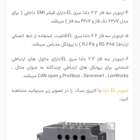
4-اینورتر سه فاز 2.2 دلتا سری EL؛دارای فیلتر EMI داخلی ( برای
مدل 230V تک فاز و 460V سه فاز ) میباشد.
5–اینورتر سه فاز 2.2 دلتا سری EL؛قابلیت استفاده از خط اتصالی
ارتباط( RS-485 و RJ-45 ) با پروتکل مدباس میباشد.
6–اینورتر سه فاز 2.2 دلتا سری EL؛دارای ماژول های ارتباطی
انتخابی برای پروتکل های ارتباطی چندگانه به عنوان مثال ،
Profibus ، Devicenet ، LonWorks و CAN open میباشد.
اینورتر EL دلتا
با کاربری سبک را در تصویر زیر میتوانید مشاهده
کنید: