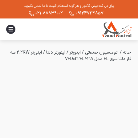
برای دریافت پیش فاکتور و هر گونه استعلام قیمت با ما تماس بگیرید.
021-88839002
09124744857
خانه
/
اتوماسیون صنعتی
/
اینورتر
/
اینورتر دلتا
/
اینورتر 2.2KW سه
فاز دلتا سری EL مدل VFD022EL43A