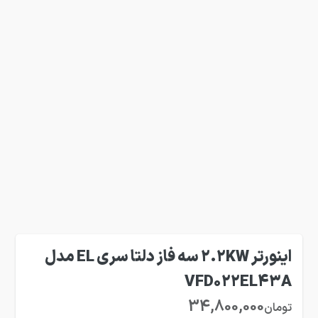
اینورتر 2.2KW سه فاز دلتا سری EL مدل
VFD022EL43A
34,800,000
تومان