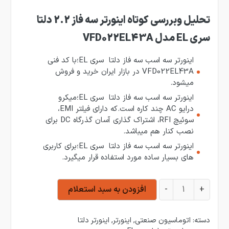
تحلیل وبررسی کوتاه اینورتر سه فاز 2.2 دلتا
سری EL مدل VFD022EL43A
اینورتر سه اسب سه فاز دلتا سری EL؛با کد فنی
VFD022EL43A در بازار ایران خرید و فروش
میشود.
اینورتر سه اسب سه فاز دلتا سری EL؛میکرو
درایو AC چند کاره است.که دارای فیلتر EMI،
سوئیچ RFI، اشتراک گذاری آسان گذرگاه DC برای
نصب کنار هم میباشد.
اینورتر سه اسب سه فاز دلتا سری EL؛برای کاربری
های بسیار ساده مورد استفاده قرار میگیرد.
اینورتر 2.2KW سه فاز دلتا سری EL مدل VFD022EL43A عدد
+
-
افزودن به سبد استعلام
دسته:
اتوماسیون صنعتی
,
اینورتر
,
اینورتر دلتا