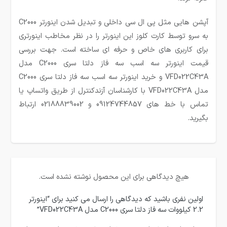
آپشن هایی مثل پی ال سی داخلی و تبدیل شدن اینورتر C2000
به سرو توسط کارت کلوز این اینورتر را در نظر مخاطب اینورتری
برای کاربری های خاص و حرفه ای ساخته است. جهت بررسی
قیمت اینورتر سه اسب سه فاز دلتا سری C2000 مدل
VFD022C43A و خرید اینورتر سه اسب سه فاز دلتا سری C2000
مدل VFD022C43A با کارشناسان آزندکنترل از طریق واتساپ یا
تماس با خط های 09124744857 و 02188839002 ارتباط
بگیرید.
هیچ دیدگاهی برای این محصول نوشته نشده است.
اولین نفری باشید که دیدگاهی را ارسال می کنید برای “اینورتر
2.2 کیلووات سه فاز دلتا سری C2000 مدل VFD022C43A”