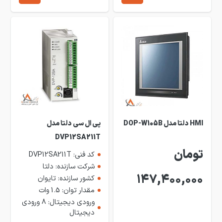
HMI دلتا مدل DOP-W105B
پی ال سی دلتا مدل
DVP12SA211T
تومان
کد فنی: DVP12SA211T
شرکت سازنده: دلتا
147,400,000
کشور سازنده: تایوان
مقدار توان: 1.5 وات
ورودی دیجیتال: 8 ورودی
دیجیتال