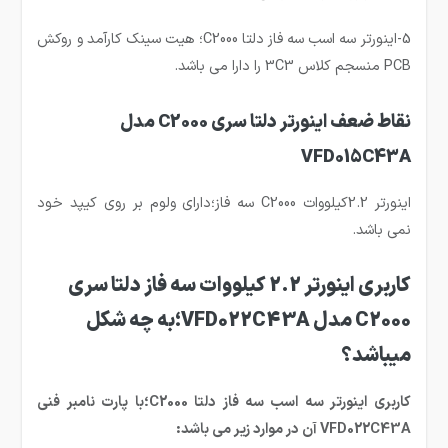
5-اینورتر سه اسب سه فاز دلتا C2000؛ هیت سینک کارآمد و روکش
PCB منسجم کلاس 3C3 را دارا می باشد.
نقاط ضعف اینورتر دلتا سری C2000 مدل
VFD015C43A
اینورتر 2.2کیلووات C2000 سه فاز؛دارای ولوم بر روی کیپد خود
نمی باشد.
کاربری اینورتر 2.2 کیلووات سه فاز دلتا سری
C2000 مدل VFD022C43A؛به چه شکل
میباشد؟
کاربری اینورتر سه اسب سه فاز دلتا C2000؛با پارت نامبر فنی
VFD022C43A آن در موارد زیر می باشد: