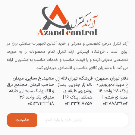
آزند کنترل مرجع تخصصی و معرفی و خرید آنلاین تجهیزات صنعتی برق در
ایران است ، فروشگاه اینترنتی آزند کنترل تمام محصولات را به صورت
تخصصی معرفی کرده و با قیمت مناسب و خدمات مناسب به مشتریان ارائه
می کند تا مشتریان کالای مناسب و اقتصادی خریداری کنند .
دفتر تهران :مطهری-
فروشگاه تهران لاله زار:
مشهد, خ سنایی, میدان
خ مهرداد-وراوینی-
لاله زار جنوبی, پاساژ
صاحب الزمان, مجتمع برق
پلاک ۳۸-واحد ۱۶-
بوشهری, طبقه ی
و الکترونیک سبحان, طبقه
طبقه ی ششم |
همکف, پلاک ۱۶ |
منهای یک-واحد ۳۶|
05137133918
02133928757
02188839002