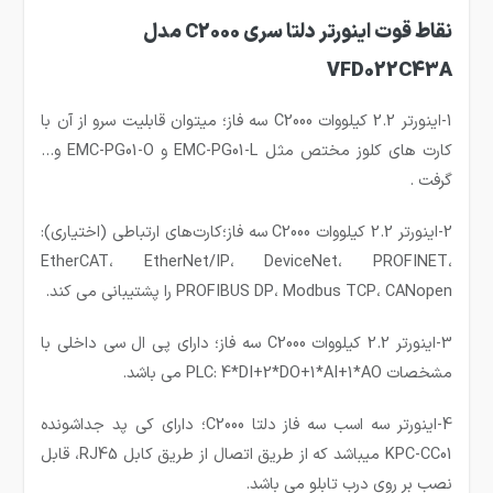
نقاط قوت اینورتر دلتا سری C2000 مدل
VFD022C43A
1-اینورتر 2.2 کیلووات C2000 سه فاز؛ میتوان قابلیت سرو از آن با
کارت های کلوز مختص مثل EMC-PG01-L و EMC-PG01-O و…
گرفت .
2-اینورتر 2.2 کیلووات C2000 سه فاز؛کارت‌های ارتباطی (اختیاری):
EtherCAT، EtherNet/IP، DeviceNet، PROFINET،
PROFIBUS DP، Modbus TCP، CANopen را پشتیبانی می کند.
3-اینورتر 2.2 کیلووات C2000 سه فاز؛ دارای پی ال سی داخلی با
مشخصات PLC: 4*DI+2*DO+1*AI+1*AO می باشد.
4-اینورتر سه اسب سه فاز دلتا C2000؛ دارای کی پد جداشونده
KPC-CC01 میباشد که از طریق اتصال از طریق کابل RJ45، قابل
نصب بر روی درب تابلو می باشد.