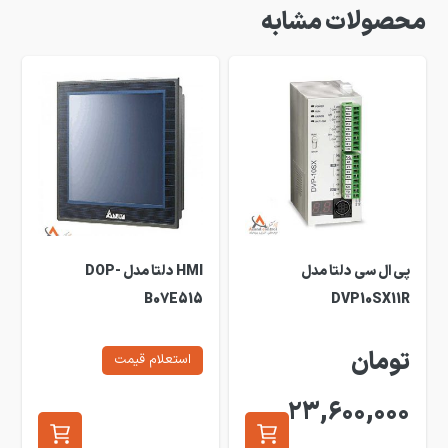
محصولات مشابه
پی ال سی دلتا مدل
HMI دلتا مدل DOP-
B07E515
DVP10SX11R
تومان
استعلام قیمت
23,600,000