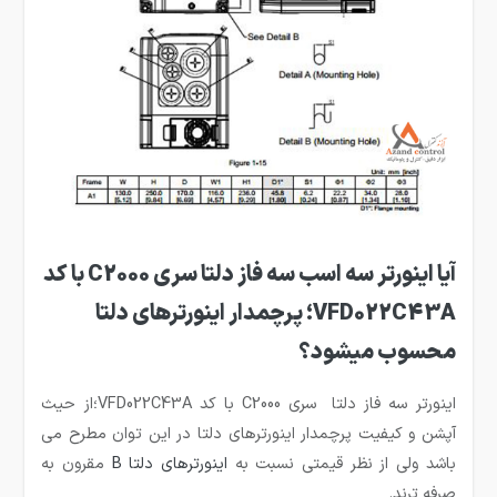
آیا اینورتر سه اسب سه فاز دلتا سری C2000 با کد
VFD022C43A؛ پرچمدار اینورترهای دلتا
محسوب میشود؟
اینورتر سه فاز دلتا سری C2000 با کد VFD022C43A؛از حیث
آپشن و کیفیت پرچمدار اینورترهای دلتا در این توان مطرح می
باشد ولی از نظر قیمتی نسبت به
اینورترهای دلتا B
مقرون به
صرفه ترند.