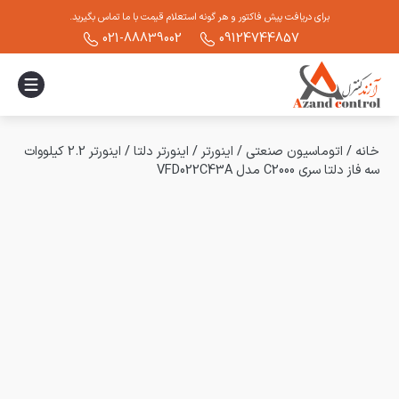
برای دریافت پیش فاکتور و هر گونه استعلام قیمت با ما تماس بگیرید.
021-88839002
09124744857
خانه
/
اتوماسیون صنعتی
/
اینورتر
/
اینورتر دلتا
/
اینورتر 2.2 کیلووات
سه فاز دلتا سری C2000 مدل VFD022C43A