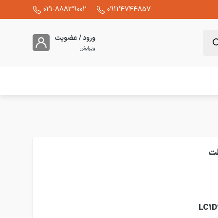
021-88839002
09124744857
ورود / عضویت
ویرایش
9 آمپر اشنایدر مدل LC1D95BD