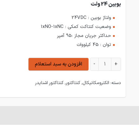
بوبین 24 ولت
ولتاژ بوبین : 24VDC
وضعیت کنتاکت کمکی : 1xNO-1xNC
حداکثر جریان مجاز :95 آمپر
توان : 45 کیلووات
کنتاکتور 95 آمپر اشنایدر مدل LC1D95BD بوبین 24 ولت عدد
+
-
افزودن به سبد استعلام
دسته:
الکترومکانیکال
,
کنتاکتور
,
کنتاکتور اشنایدر