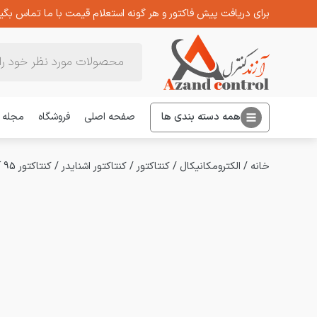
برای دریافت پیش فاکتور و هر گونه استعلام قیمت با ما تماس بگیر
Products
search
همه دسته بندی ها
صفحه اصلی
فروشگاه
مجله
خانه
/
الکترومکانیکال
/
کنتاکتور
/
کنتاکتور اشنایدر
/
کنتاکتور 95 آمپر اشنایدر مدل LC1D95BD بوبین 24 ولت