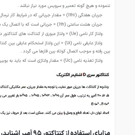
ننموده و هیچ گونه تعمیر و سرویس مورد نیاز نباشد .
جریان هفتگی (Ith1) = مقدار جریانی که در شرایط کار نرمال اگر به مدت یک هفته از کنتاکت های کنتاکتور عبور کند هیچ صدمه ای به آنها نمی زند و نیازی به سرویس و تعمیر نیست .
جریان هشت ساعتی (Ith) = جریانی است که با اتصال یک بار در هر هشت ساعت یا شیفت کاری در شرایط نرمال می تواند توسط کنتاکت ها بدون هیچ مشکلی تحمل شود .
ولتاژ کار نامی (Ue) = ولتاژ عبوری از کنتاکت های کنتاکتور در شرایط کار نامی و در جریان نامی می باشد .
ولتاژ عایقی نامی (Ui) = این ولتاژ استحکا
بین رفته و موجب اتصال کوتاه بین فازها می گردد .
ولتاژ تغذیه نامی (Uc) = مقدار ولتاژی است که باید به بوبین کنتاکتور برسد تا بوبین بتواند عمل جذب را انجام دهد.
مزایای استفاده از کنتاکتور 95 آمپر اشنایدر مدل LC1D95BD بوبین 24 ولت در مدارات