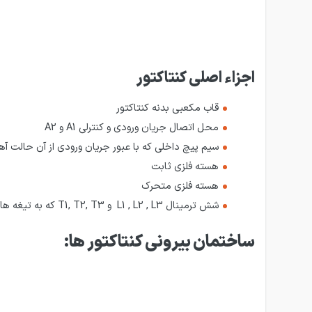
اجزاء اصلی کنتاکتور
قاب مکعبی بدنه کنتاکتور
محل اتصال جریان ورودی و کنترلی A1 و A2
سیم پیچ داخلی که با عبور جریان ورودی از آن حالت آهن
هسته فلزی ثابت
هسته فلزی متحرک
شش ترمینال L1 , L2 , L3 و T1, T2, T3 که به تیغه های قدرت معروف هستند وقتی جریان ورودی به A1 و A2 وصل می گردد تیغه های L1 به L2 – T1 به L3 – T2 به T3 وصل می گردد.
ساختمان بیرونی کنتاکتور ها: