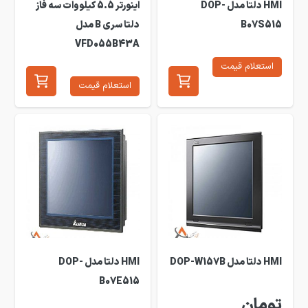
HMI دلتا مدل DOP-
اینورتر 5.5 کیلووات سه فاز
B07S515
دلتا سری B مدل
VFD055B43A
استعلام قیمت
استعلام قیمت
HMI دلتا مدل DOP-W157B
HMI دلتا مدل DOP-
B07E515
تومان