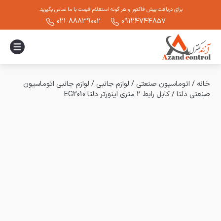
برای دریافت پیش فاکتور و هر گونه استعلام قیمت با ما تماس بگیرید.
021-88839002
09124744857
خانه
/
اتوماسیون صنعتی
/
لوازم جانبی
/
لوازم جانبی اتوماسیون
صنعتی دلتا
/
کابل رابط 2 متری اینورتر دلتا EG2010