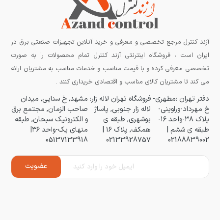
آزند کنترل مرجع تخصصی و معرفی و خرید آنلاین تجهیزات صنعتی برق در
ایران است ، فروشگاه اینترنتی آزند کنترل تمام محصولات را به صورت
تخصصی معرفی کرده و با قیمت مناسب و خدمات مناسب به مشتریان ارائه
می کند تا مشتریان کالای مناسب و اقتصادی خریداری کنند .
دفتر تهران :مطهری-
فروشگاه تهران لاله زار:
مشهد, خ سنایی, میدان
خ مهرداد-وراوینی-
لاله زار جنوبی, پاساژ
صاحب الزمان, مجتمع برق
پلاک ۳۸-واحد ۱۶-
بوشهری, طبقه ی
و الکترونیک سبحان, طبقه
طبقه ی ششم |
همکف, پلاک ۱۶ |
منهای یک-واحد ۳۶|
05137133918
02133928757
02188839002