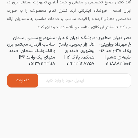
آزند کنترل مرجع تخصصی و معرفی و خرید آنلاین تجهیزات صنعتی برق در
ایران است ، فروشگاه اینترنتی آزند کنترل تمام محصولات را به صورت
تخصصی معرفی کرده و با قیمت مناسب و خدمات مناسب به مشتریان ارائه
می کند تا مشتریان کالای مناسب و اقتصادی خریداری کنند .
دفتر تهران :مطهری-
فروشگاه تهران لاله زار:
مشهد, خ سنایی, میدان
خ مهرداد-وراوینی-
لاله زار جنوبی, پاساژ
صاحب الزمان, مجتمع برق
پلاک ۳۸-واحد ۱۶-
بوشهری, طبقه ی
و الکترونیک سبحان, طبقه
طبقه ی ششم |
همکف, پلاک ۱۶ |
منهای یک-واحد ۳۶|
05137133918
02133928757
02188839002