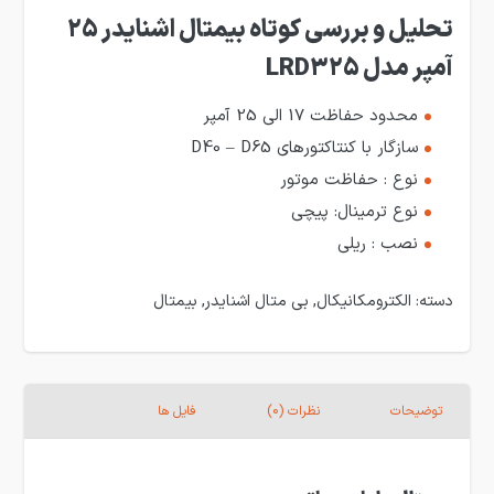
تحلیل و بررسی کوتاه بیمتال اشنایدر 25
آمپر مدل LRD325
محدود حفاظت 17 الی 25 آمپر
سازگار با کنتاکتورهای D40 – D65
نوع : حفاظت موتور
نوع ترمینال: پیچی
نصب : ریلی
دسته:
الکترومکانیکال
,
بی متال اشنایدر
,
بیمتال
توضیحات
نظرات (0)
فایل ها