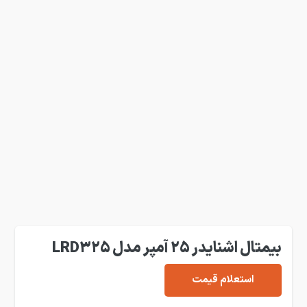
بیمتال اشنایدر 25 آمپر مدل LRD325
استعلام قیمت