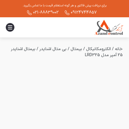
برای دریافت پیش فاکتور و هر گونه استعلام قیمت با ما تماس بگیرید.
021-88839002
09124744857
خانه
/
الکترومکانیکال
/
بیمتال
/
بی متال اشنایدر
/
بیمتال اشنایدر
25 آمپر مدل LRD325