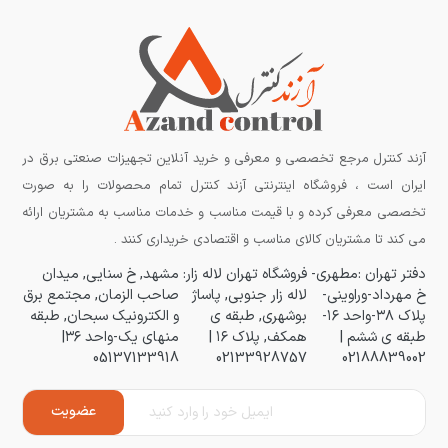
آزند کنترل مرجع تخصصی و معرفی و خرید آنلاین تجهیزات صنعتی برق در
ایران است ، فروشگاه اینترنتی آزند کنترل تمام محصولات را به صورت
تخصصی معرفی کرده و با قیمت مناسب و خدمات مناسب به مشتریان ارائه
می کند تا مشتریان کالای مناسب و اقتصادی خریداری کنند .
دفتر تهران :مطهری-
فروشگاه تهران لاله زار:
مشهد, خ سنایی, میدان
خ مهرداد-وراوینی-
لاله زار جنوبی, پاساژ
صاحب الزمان, مجتمع برق
پلاک ۳۸-واحد ۱۶-
بوشهری, طبقه ی
و الکترونیک سبحان, طبقه
طبقه ی ششم |
همکف, پلاک ۱۶ |
منهای یک-واحد ۳۶|
05137133918
02133928757
02188839002