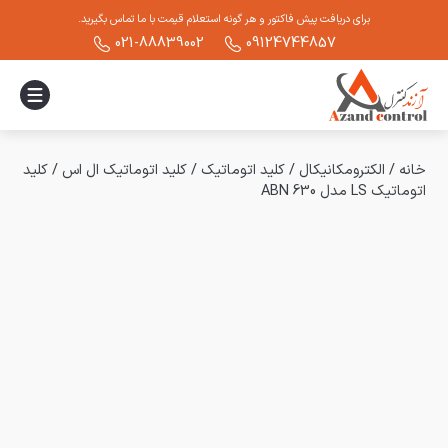
برای دریافت پیش فاکتور و هر گونه استعلام قیمت با ما تماس بگیرید.
021-88839002
09124744857
خانه
/
الکترومکانیکال
/
کلید اتوماتیک
/
کلید اتوماتیک ال اس
/
کلید
اتوماتیک LS مدل ABN 630