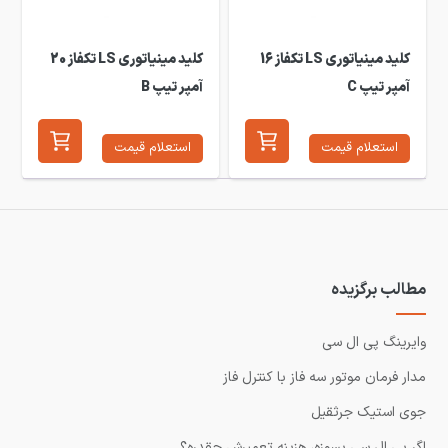
کلید مینیاتوری LS تکفاز 16
کلید مینیاتوری LS تکفاز 20
آمپر تیپ C
آمپر تیپ B
استعلام قیمت
استعلام قیمت
مطالب برگزیده
وایرینگ پی ال سی
مدار فرمان موتور سه فاز با کنترل فاز
جوی استیک جرثقیل
اگر پی ال سی بسوزه، هزینه تعمیرش چقدره؟