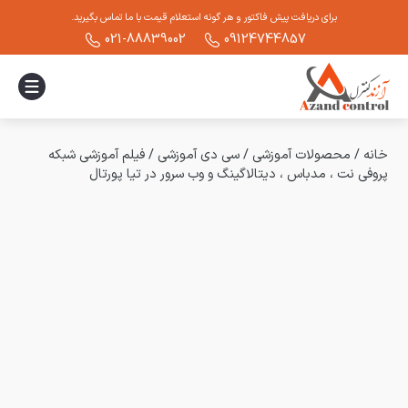
برای دریافت پیش فاکتور و هر گونه استعلام قیمت با ما تماس بگیرید.
021-88839002
09124744857
خانه
/
محصولات آموزشی
/
سی دی آموزشی
/
فیلم آموزشی شبکه
پروفی نت ، مدباس ، دیتالاگینگ و وب سرور در تیا پورتال