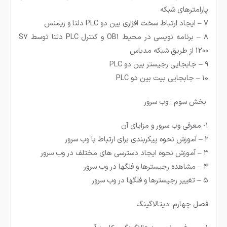
پارامترهای شبکه
۷ – ایجاد ارتباط سخت افزاری بین دو PLC دلتا و زیمنس
۸ – برنامه نویسی در محیط OB1 و کنترل PLC دلتا توسط S7
1200 از طریق شبکه مدباس
۹ – جابجایی رجیستر بین دو PLC
۱۰ – جابجایی بیت بین دو PLC
بخش سوم : وب سرور
۱- معرفی وب سرور و مزایای آن
۲ – آموزش نحوه پیکربندی برای ارتباط با وب سرور
۳ – آموزش نحوه ایجاد دسترسی های مختلف در وب سرور
۴ – مشاهده رجیسترها و فلگها در وب سرور
۵ – تغییر رجیسترها و فلگها در وب سرور
فصل چهارم :دیتالاگینگ