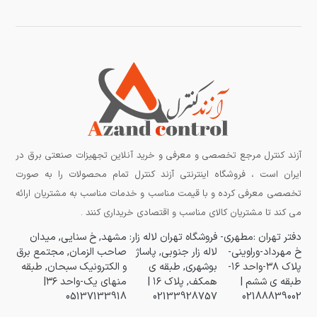
آزند کنترل مرجع تخصصی و معرفی و خرید آنلاین تجهیزات صنعتی برق در
ایران است ، فروشگاه اینترنتی آزند کنترل تمام محصولات را به صورت
تخصصی معرفی کرده و با قیمت مناسب و خدمات مناسب به مشتریان ارائه
می کند تا مشتریان کالای مناسب و اقتصادی خریداری کنند .
دفتر تهران :مطهری-
فروشگاه تهران لاله زار:
مشهد, خ سنایی, میدان
خ مهرداد-وراوینی-
لاله زار جنوبی, پاساژ
صاحب الزمان, مجتمع برق
پلاک ۳۸-واحد ۱۶-
بوشهری, طبقه ی
و الکترونیک سبحان, طبقه
طبقه ی ششم |
همکف, پلاک ۱۶ |
منهای یک-واحد ۳۶|
05137133918
02133928757
02188839002