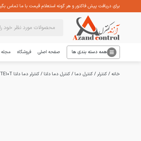
برای دریافت پیش فاکتور و هر گونه استعلام قیمت با ما تماس بگیر
Products
search
همه دسته بندی ها
صفحه اصلی
فروشگاه
مجله
خانه
/
کنترلر
/
کنترل دما
/
کنترل دما دلتا
/
کنترلر دما دلتا DTE10T