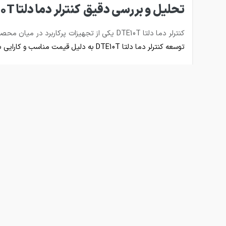
تحلیل و بررسی دقیق کنترلر دما دلتا DTE10T
کنترلر دما دلتا DTE10T یکی از تجهیزات پرکاربرد در میان محصولات
توسعه کنترلر دما دلتا DTE10T به دلیل قیمت مناسب و کارایی بالا در ایران محبویت بیشتری پیدا کرده است در ادامه به بررسی دقیق‌تر این محصول
ویژگی‌های کنترلر دما دلتا DTE10T
کنترلر دما و رطوبت
دارای مشخصات فنی متفاوتی بوده که برای کارایی‌ها
دمای محیط را بدون نیاز به PLC اندازه گیری می‌کند.
دارای 4 کانال ورودی جهت اتصال سنسورهای ترموکوپل مانند (B, E, J, K, L, N, R, S, T, U, TXK)
توانایی اتصال 7 واحد کنترلر DTC2000 را دارد، زیرا این کنترلر همان پروتکل ارتباطی همزمان و سیستم شناسایی اتوماتیک که در DTC وجود دارد را پشتیبانی می‌کند
تغذیه ورودی کنترلر دما DTE10T دلتا بصورت ولتاژ 24VDC است
دارای صفحه نمایش
کنترلر دمای چند کاناله از نوع ماژولار
دارای خروجی heating / cooling
نمایش دما به صورت سلسیوس و فارنهایت