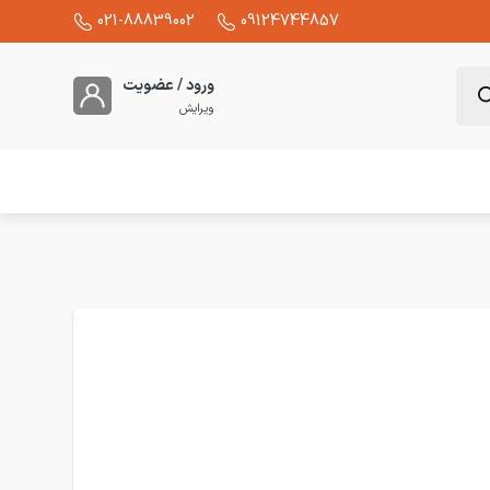
021-88839002
09124744857
ورود / عضویت
ویرایش