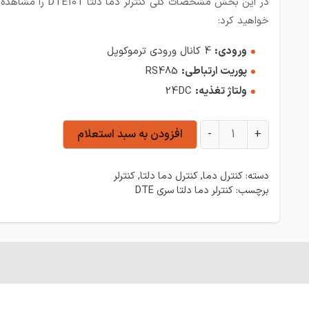
در این بخش مشخصات کلی کنترلر دما دلتا DTE10T را مشاهده
خواهید کرد:
ورودی:
4 کانال ورودی ترموکوپل
پوریت ارتباطی:
RS485
ولتاژ تغذیه:
24DC
کنترلر دما دلتا DTE10T عدد
+
-
افزودن به سبد استعلام
دسته:
کنترل دما
,
کنترل دما دلتا
,
کنترلر
برچسب:
کنترلر دما دلتا سری DTE