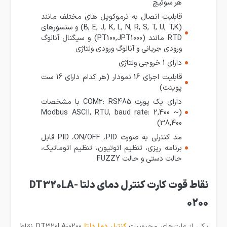
هر سوئیچ
قابلیت اتصال به ترموکوپل های مختلف مانند
(B, E, J, K, L, N, R, S, T, U, T,K) و سنسورهای
RTD مانند (PT100,JPT1000) و سیگنال آنالوگ
ورودی جریانی و آنالوگ ورودی ولتاژی
دارای 1 خروجی ولتاژی
قابلیت اجرای 16 نمودار (هر کدام دارای 16 ست
پوینت)
دارای یک پورت COM2: RS485 با مشخصات
(Modbus ASCII, RTU, baud rate: 2,400 ~
38,400)
مد کنترلی به صورت PID ،ON/OFF ،PID قابل
برنامه ریزی، تنظیم اتوتیون، تنظیم اتوماتیک،
حالت دستی و حالت FUZZY
نقاط قوت کارت کنترل دمای دلتا DT320LA-
0200
یکی از علت‌‌های محبوبیت
کنترلر دما دلتا
DT320LA-0200 نقاط