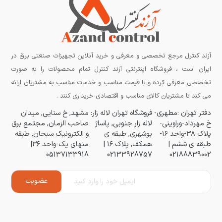
آزند کنترل مرجع تخصصی و معرفی و خرید آنلاین تجهیزات صنعتی برق در
ایران است ، فروشگاه اینترنتی آزند کنترل تمام محصولات را به صورت
تخصصی معرفی کرده و با قیمت مناسب و خدمات مناسب به مشتریان ارائه
می کند تا مشتریان کالای مناسب و اقتصادی خریداری کنند .
دفتر تهران :مطهری-
فروشگاه تهران لاله زار:
مشهد, خ سنایی, میدان
خ مهرداد-وراوینی-
لاله زار جنوبی, پاساژ
صاحب الزمان, مجتمع برق
پلاک ۳۸-واحد ۱۶-
بوشهری, طبقه ی
و الکترونیک سبحان, طبقه
طبقه ی ششم |
همکف, پلاک ۱۶ |
منهای یک-واحد ۳۶|
05137133918
02133928757
02188839002