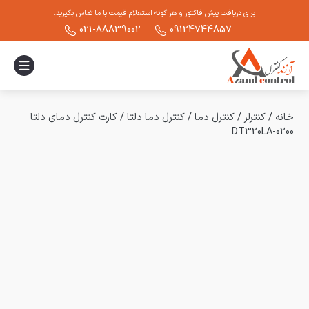
برای دریافت پیش فاکتور و هر گونه استعلام قیمت با ما تماس بگیرید.
021-88839002
09124744857
خانه
/
کنترلر
/
کنترل دما
/
کنترل دما دلتا
/
کارت کنترل دمای دلتا
DT320LA-0200