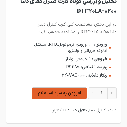
تحلیل و بررسی کوتاه کارت کنترل دمای دلتا
DT320LA-0200
در این بخش مشخصات کلی کارت کنترل دمای
دلتا DT320LA-0200 را مشاهده خواهید کرد:
ورودی:
1 ورودی ترموکوپل،RTD، سیگنال
آنالوگ جریانی و ولتاژی
خروجی:
1 خروجی ولتاژ
پوریت ارتباطی:
RS485
ولتاژ تغذیه:
240VAC-100
کارت کنترل دمای دلتا DT320LA-0200 عدد
+
-
افزودن به سبد استعلام
دسته:
کنترل دما
,
کنترل دما دلتا
,
کنترلر