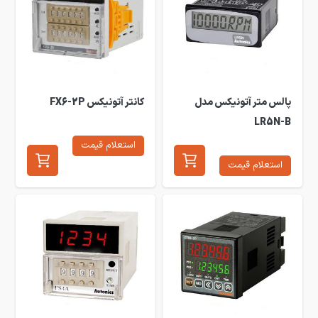
پالس متر آتونیکس مدل
کانتر آتونیکس FX6-2P
LR5N-B
استعلام قیمت
استعلام قیمت