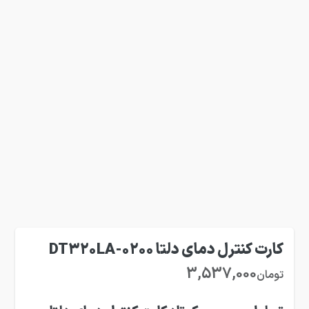
کارت کنترل دمای دلتا DT320LA-0200
3,537,000
تومان