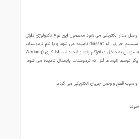
 وصل مدار الکتریکی می شود محصول این نوع تکنولوژی دارای
عمری طولانی است. ترموستات الکترومکانیکی دارای دو نوع حسگر دما می باشد. یک نوع آن بر اساس اصل انبساط مایع عمل می کند. این سیستم حرارتی که diastat نامیده می شود و با نام ترموستات
مویین نیز شناخته شده است، شامل: سنسور یا حسگر، لوله مویین و دیافراگم می باشد. هنگامی که دمای سنسور بالا می رود مایع از طریق لوله مویین به داخل دیافراگم رفته و ایجاد انبساط کاری (Working
واند مدار را باز کنند یا ببندد. نوع دیگر توسط انبساط فلز؛ که ترموستات بایمتال نامیده می شود،
ل و سبب قطع و وصل جریان الکتریکی می گردد.
شوند.