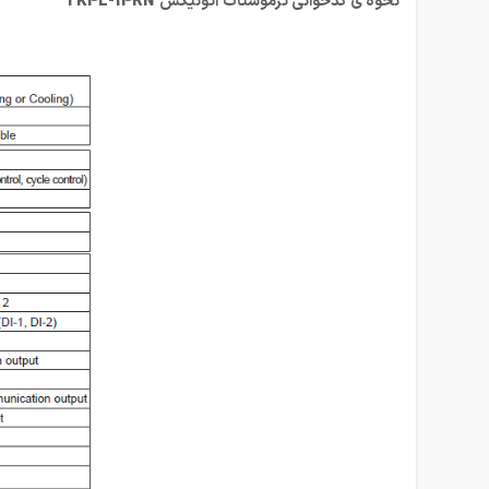
نحوه ی کدخوانی ترموستات آتونیکس
TK4L-14RN