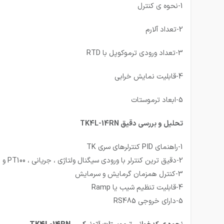
1-نحوه ی کنترل
2-تعداد آلارم
3-تعداد ورودی ترموکوپل با RTD
4-قابلیت نمایش خرابی
5-ابعاد ترموستات
تحلیل و بررسی دقیق TK4L-14RN
1-راهنمای PID کنترلرهای سری TK
2-دقیق ترین کنترلر با ورودی سیگنال ولتاژی ، جریانی ، PT100 و انواع مدل های ترموکوپل
3-کنترل همزمان گرمایش و سرمایش
4-قابلیت تنظیم شیب یا Ramp
5-دارای خروجی RS485