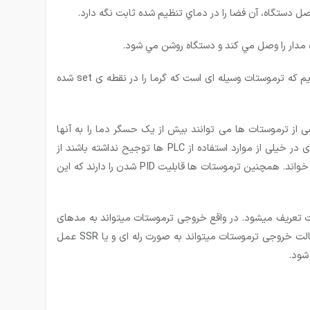
صل دستگاه، آن فضا را در دماي تنظيم شده ثابت نگه دارد.
ترموستات از ترکیب کلمات یونانیThermo(گرما) و statos (توقف و ماندن) تشکیل شده است. بنابراین از ادغام این دو کلمه متوجه می­شویم که ترموستات وسیله ای است که گرما را در نقطه­ ی set شده
ی از ترموستات ها می توانند بیش از یک حسگر دما را به آنها
متصل کرد تا دما را نمایش دهند. توانایی خواندن و نمایش مقدار دما را PLC ها نیز دارا می باشد. اما از آنجایی که شاید از لحاظ اقتصادی در خیلی از موارد استفاده از PLC ها توجیح نداشته باشند از
ترموستات می توان بهره برد.بعضی از ترموستات ها همچنین قابلیت شبکه شدن در پروسه ی صنعتی را دارند. می توانند چندین آلارم را از آنها خواند. همچنین ترموستات ها قابلیت PID شدن را دارند که این
ات تعریف می­شود. در واقع خروجی ترموستات می­تواند به مدهای
مختلفی تعریف شود می­تواند خروجی ترموستات( یعنی روش­های رسیدن به دمای تنظیم شده توسط کاربر) بصورت ON/OFF باشدکه در این حالت خروجی ترموستات میتواند به صورت رله ای و یا SSR عمل