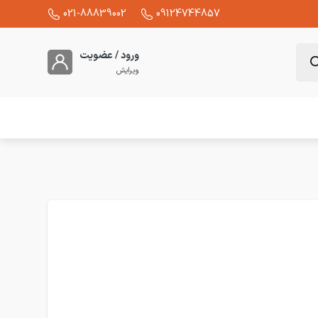
021-88839002
09124744857
ورود / عضویت
ویرایش