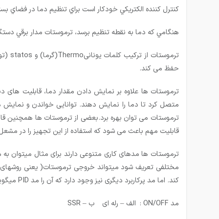
كنترل كننده الكتريكي خودكار است براي تنظيم دما در فضاي بسته
هنگامي كه دما به نقطه تنظيم برسد، ترموستات مدار برقي دستگاه را قطع مي كند و وقتي دما 3 الي 5 درجه از نقطه تنظيم پايين 
حفظ می کند.
ترموستات ها علاوه بر نمایش دادن مقدار دما، قابلیت های دیگ
قابلیت مهم باعث می شود که استفاده از این تجهیز را در مشعل
ترموستات ها مدهای کاری متنوعی دارند برای مثال می­توان به م
کند. اما مد پرکاربرد دیگری نیز وجود دارد که آن را مد PID می­گویند. در مد PID کنترل به دلیل قطع و وصل زیاد فقط باید بصورت SSR انتخاب شود.
مد ON/OFF : الف – رله ای ب – SSR