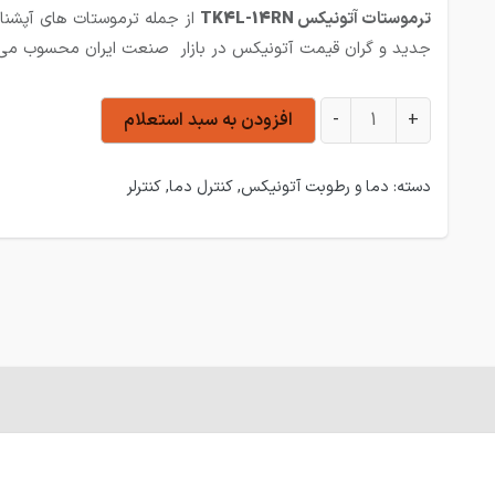
ترموستات آتونیکس
TK4L-14RN
از جمله ترموستات های آپشنال
جدید و گران قیمت آتونیکس در بازار صنعت ایران محسوب می
ترموستات آتونیکس TK4L-14RN عدد
+
-
افزودن به سبد استعلام
دسته:
دما و رطوبت آتونیکس
,
کنترل دما
,
کنترلر