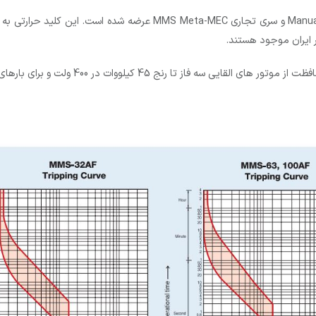
کلید حرارتی LS با نام MMS یا به طور کامل Manual Motor Starter و سری