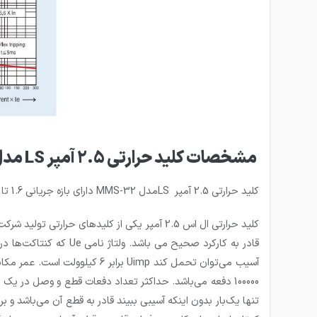
مشخصات کلید حرارتی 2.5 آمپر LS مدل MMS-32S-2.5
کلید حرارتی 2.5 آمپر LSمدل MMS-32 دارای بازه جریانی 1.6 تا 2.5 آمپر است. این کلید حرارتی برای حفاظت از موتور سه فاز 380 ولت با توان حداکثر75. کیلووات مناسب می‌باشد.
آسیب می‌توان تحمل كند Uimp ب