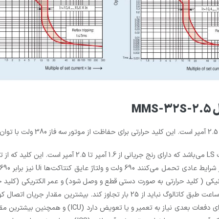
ق
رابر 6 کیلوولت است. عمر مکانیکی ( کلید حرارتی به صورت دستی قطع و وصل شود) و عمر الکتری
100000 دفعه می‌باشد. حداکثر تعداد دفعات قطع و وصل در یک ساعت طبق کاتالوگ نباید ا
تنها یک‌بار بدون اینکه آسیبی ببیند قادر به قطع آن می‌ب