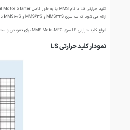
ارائه می شود که سه سری MMS32S و MMS63S و MMS100S در ایران موجود هستند.
انواع کلید حرارتی LS سری MMS Meta-MEC برای تعویض و محافظت از موتور های القایی سه فاز تا رنج 45 کیلووات در 400 ولت و برای بارهای تا جریان نامی 100 آمپر مناسب هستند.
نمودار کلید حرارتی LS