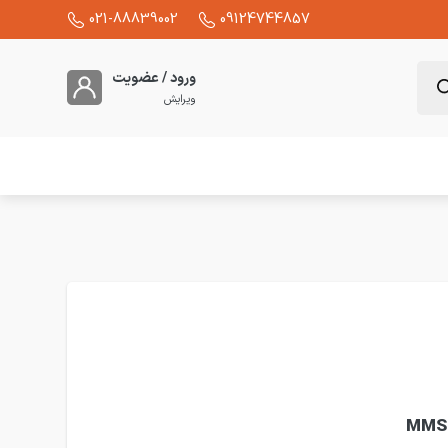
021-88839002
09124744857
ورود / عضویت
ویرایش
ی 2.5 آمپر LS مدل MMS-32S-