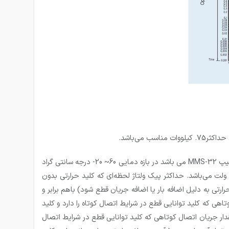
کلید حرارتی ال اس 2.5 آمپر یکی از کلیدهای حرارتی تولید شرکت LS می‌باشد که دارای رنج جریانی از 1.6 آمپر تا 2.5 آمپر است. این کلید که از تیپ MMS-32 می باشد در بازه دمایی 60~ 20- درجه سانتی گراد
ادر به کارکرد صحیح می باشد. ولتاژ نامی Ue که کنتاکت‌ها در شرایط عادی تحمل می‌کنند 690 ولت و ولتاژ عایق کنتاکت‌ها Ui نیز برابر 690 ولت می‌باشد. حداکثر پيک ولتاژ لحظه‌ای كه کلید حرارتی بدون
کی (کلید حرارتی به دلیل اضافه بار یا اضافه جریان قطع شود) باهم برابر و
ز 25 بار تجاوز کند. بیشترین مقدار جریان اتصال کوتاهی که کلید توانایی قطع در شرایط اتصال کوتاه را دارد و کلید
اشد و برای دفعات بعدی نیاز به تعمیر و یا تعویض دارد (ICU) و همچنین بیشترین مقدار جریان اتصال کوتاهی که کلید توانایی قطع در شرایط اتصال