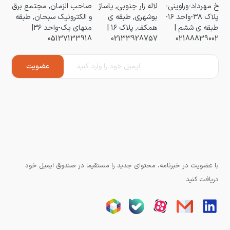
خ مهرداد-وراوینی-
لاله زار جنوبی, پاساژ
صاحب الزمان, مجتمع برق
پلاک ۳۸-واحد ۱۶-
بوشهری, طبقه ی
و الکترونیک سبحان, طبقه
طبقه ی ششم |
همکف, پلاک ۱۶ |
منهای یک-واحد ۳۶|
05137133918
02133928757
02188839002
با عضویت در خبرنامه، محتوای جدید را مستقیما در صندوق ایمیل خود
دریافت کنید.