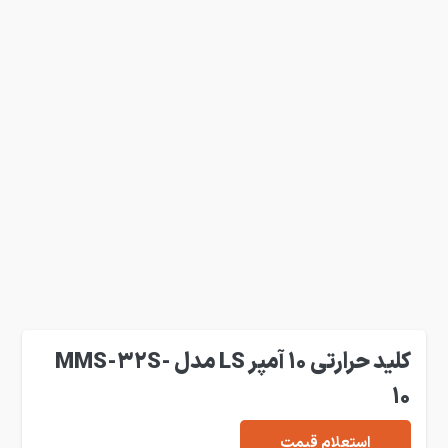
کلید حرارتی 10 آمپر LS مدل MMS-32S-
10
استعلام قیمت