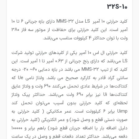
32S-10
کلید حرارتی 10 آمپر LS مدل MMS-32 دارای بازه جریانی 6 تا 10
آمپر است. این کلید حرارتی برای حفاظت از موتور سه فاز 380
ولت با توان حداکثر 4 کیلووات مناسب می‌باشد.
کلید حرارتی ال اس 10 آمپر یکی از کلیدهای حرارتی تولید شرکت
LS می‌باشد که دارای رنج جریانی از 0.63 آمپر تا 1 آمپر است. این
کلید که از تیپ MMS-32 می باشد در بازه دمایی 60~ 20- درجه
سانتی گراد قادر به کارکرد صحیح می باشد. ولتاژ نامی Ue که
کنتاکت‌ها در شرایط عادی تحمل می‌کنند 690 ولت و ولتاژ عایق
کنتاکت‌ها Ui نیز برابر 690 ولت می‌باشد. حداکثر پيک ولتاژ
لحظه‌ای كه کلید حرارتی بدون آسیب می‌توان تحمل كند
Uimp برابر 6 کیلوولت است. عمر مکانیکی ( کلید حرارتی به
صورت دستی قطع و وصل شود) و عمر الکتریکی (کلید حرارتی به
دلیل اضافه بار یا اضافه جریان قطع شود) باهم برابر و 100000
دفعه می‌باشد. حداکثر تعداد دفعات قطع و وصل در یک ساعت