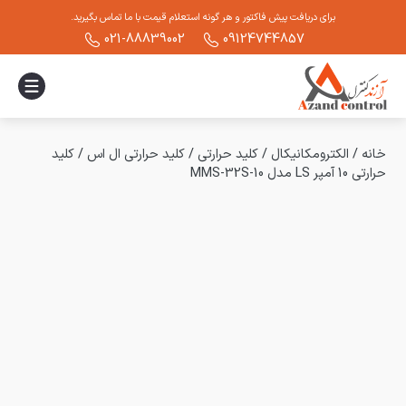
برای دریافت پیش فاکتور و هر گونه استعلام قیمت با ما تماس بگیرید.
021-88839002
09124744857
خانه
/
الکترومکانیکال
/
کلید حرارتی
/
کلید حرارتی ال اس
/
کلید
حرارتی 10 آمپر LS مدل MMS-32S-10