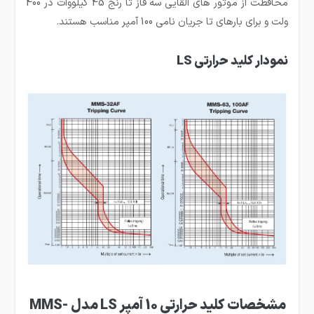
محافظت از موتور های القایی سه فاز تا رنج 45 کیلووات در 400
ولت و برای بارهای تا جریان نامی 100 آمپر مناسب هستند.
نمودار کلید حرارتی LS
مشخصات کلید حرارتی 10 آمپر LS مدل MMS-