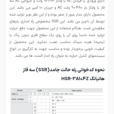
دارای ورودی یا فرمان AC با ولتاژ 264-90 ولت و خروجی AC سه
فاز با ولتاژ بار 480-90 ولت AC و جریان 10 آمپر می باشد. این
محصول دارای مدار عبور از صفر بوده و از این نظر نویز تولید شده
توسط آن ناچیز می باشد. این SSR مخصوص راه اندازی بارهای
مقاومتی است. هنگام استفاده از این محصول جهت دفع حرارت
تولید شده حتما روی آن را روی یک سطح فلزی بدون رنگ یا
ترجیحا هیت سینک مناسب نصب نمایید. این محصول از
کیفیت خوبی برخوردار بوده و مناسب جهت به کارگیری در انواع
سیستمهای کنترل حرارت به عنوان راه انداز المنت ها می باشد.
نحوه کدخوانی رله حالت جامد(SSR) سه فاز
هانیانگ HSR-3A104Z