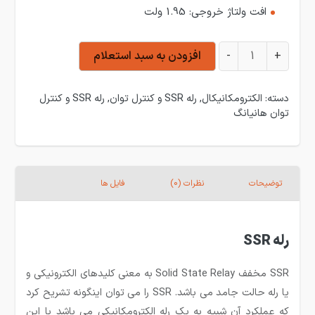
افت ولتاژ خروجی: 1.95 ولت
رله حالت جامد(SSR) سه فاز هانیانگ HSR-3A104Z عدد
+
-
افزودن به سبد استعلام
دسته:
الکترومکانیکال
,
رله SSR و کنترل توان
,
رله SSR و کنترل
توان هانیانگ
توضیحات
نظرات (0)
فایل ها
رله SSR
SSR مخفف Solid State Relay به معنی کلیدهای الکترونیکی و
یا رله حالت جامد می­ باشد. SSR را می توان اینگونه تشریح کرد
که عملکرد آن شبیه به یک رله الکترومکانیکی می­ باشد با این