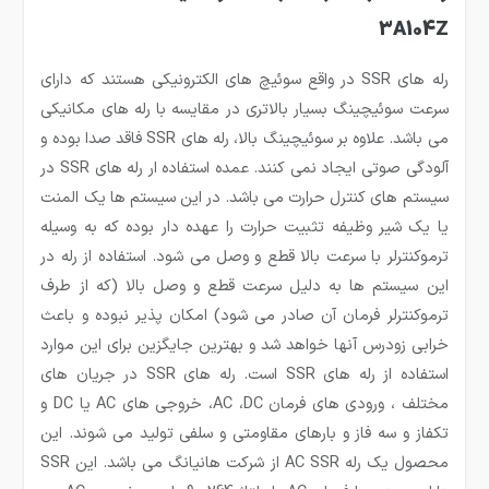
3A104Z
رله های SSR در واقع سوئیچ های الکترونیکی هستند که دارای
سرعت سوئیچینگ بسیار بالاتری در مقایسه با رله های مکانیکی
می باشد. علاوه بر سوئیچینگ بالا، رله های SSR فاقد صدا بوده و
آلودگی صوتی ایجاد نمی کنند. عمده استفاده ار رله های SSR در
سیستم های کنترل حرارت می باشد. در این سیستم ها یک المنت
یا یک شیر وظیفه تثبیت حرارت را عهده دار بوده که به وسیله
ترموکنترلر با سرعت بالا قطع و وصل می شود. استفاده از رله در
این سیستم ها به دلیل سرعت قطع و وصل بالا (که از طرف
ترموکنترلر فرمان آن صادر می شود) امکان پذیر نبوده و باعث
خرابی زودرس آنها خواهد شد و بهترین جایگزین برای این موارد
استفاده از رله های SSR است. رله های SSR در جریان های
مختلف ، ورودی های فرمان AC ،DC، خروجی های AC یا DC و
تکفاز و سه فاز و بارهای مقاومتی و سلفی تولید می شوند. این
محصول یک رله AC SSR از شرکت هانیانگ می باشد. این SSR