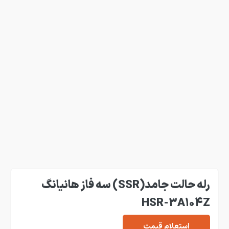
رله حالت جامد(SSR) سه فاز هانیانگ
HSR-3A104Z
استعلام قیمت