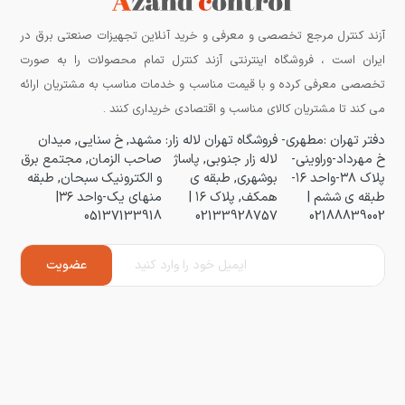
آزند کنترل مرجع تخصصی و معرفی و خرید آنلاین تجهیزات صنعتی برق در
ایران است ، فروشگاه اینترنتی آزند کنترل تمام محصولات را به صورت
تخصصی معرفی کرده و با قیمت مناسب و خدمات مناسب به مشتریان ارائه
می کند تا مشتریان کالای مناسب و اقتصادی خریداری کنند .
دفتر تهران :مطهری-
فروشگاه تهران لاله زار:
مشهد, خ سنایی, میدان
خ مهرداد-وراوینی-
لاله زار جنوبی, پاساژ
صاحب الزمان, مجتمع برق
پلاک ۳۸-واحد ۱۶-
بوشهری, طبقه ی
و الکترونیک سبحان, طبقه
طبقه ی ششم |
همکف, پلاک ۱۶ |
منهای یک-واحد ۳۶|
05137133918
02133928757
02188839002