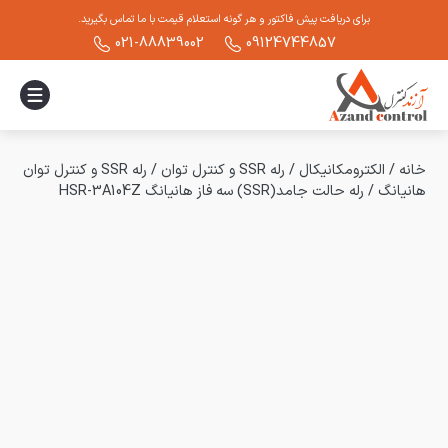
برای دریافت پیش فاکتور و هر گونه استعلام قیمت با ما تماس بگیرید.
021-88839002
09124744857
خانه
/
الکترومکانیکال
/
رله SSR و کنترل توان
/
رله SSR و کنترل توان
هانیانگ
/
رله حالت جامد(SSR) سه فاز هانیانگ HSR-3A104Z