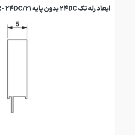
ابعاد رله تک 24DC بدون پایه REL-MR- 24DC/21