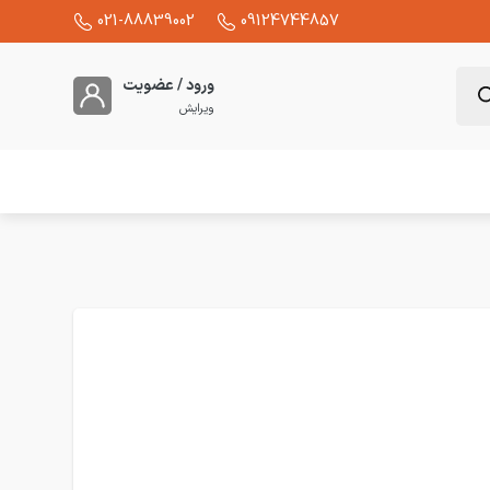
021-88839002
09124744857
ورود / عضویت
ویرایش