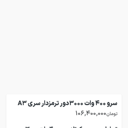
سرو 400 وات 3000دور ترمزدار سری A3
106,400,000
تومان