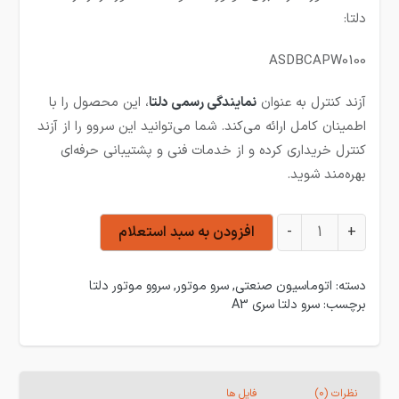
دلتا:
ASDBCAPW0100
آزند کنترل به عنوان
نمایندگی رسمی دلتا
، این محصول را با
اطمینان کامل ارائه می‌کند. شما می‌توانید این سروو را از آزند
کنترل خریداری کرده و از خدمات فنی و پشتیبانی حرفه‌ای
بهره‌مند شوید.
سرو 400 وات 3000دور ترمزدار سری A3 عدد
+
-
افزودن به سبد استعلام
دسته:
اتوماسیون صنعتی
,
سرو موتور
,
سروو موتور دلتا
برچسب:
سرو دلتا سری A3
نظرات (0)
فایل ها