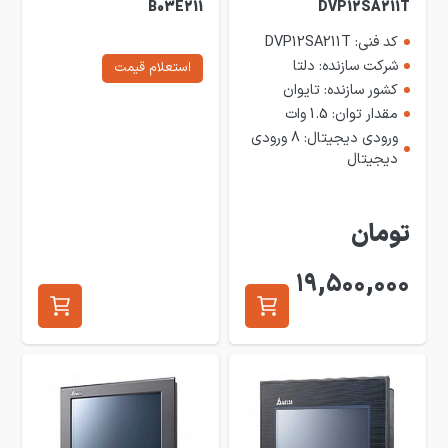
B03E211
DVP12SA211T
کد فنی: DVP12SA211T
شرکت سازنده: دلتا
استعلام قیمت
کشور سازنده: تایوان
مقدار توان: 1.5 وات
ورودی دیجیتال: 8 ورودی
دیجیتال
تومان
19,500,000