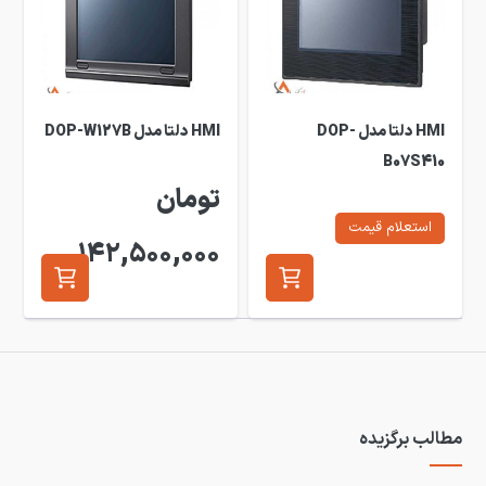
HMI دلتا مدل DOP-
HMI دلتا مدل DOP-W127B
B07S410
تومان
استعلام قیمت
142,500,000
مطالب برگزیده