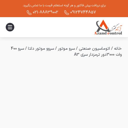
برای دریافت پیش فاکتور و هر گونه استعلام قیمت با ما تماس بگیرید.
021-88839002
09124744857
خانه
/
اتوماسیون صنعتی
/
سرو موتور
/
سروو موتور دلتا
/
سرو 400
وات 3000دور ترمزدار سری A3