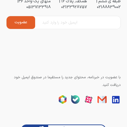
طبقه ی ششم |
همکف, پلاک ۱۶ |
منهای یک-واحد ۳۶|
05137133918
02133928757
02188839002
با عضویت در خبرنامه، محتوای جدید را مستقیما در صندوق ایمیل خود
دریافت کنید.