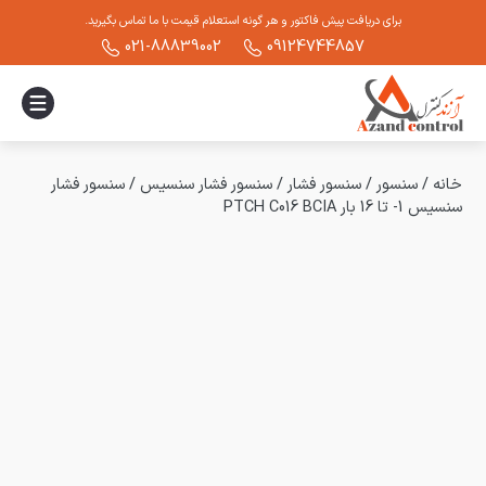
برای دریافت پیش فاکتور و هر گونه استعلام قیمت با ما تماس بگیرید.
021-88839002
09124744857
خانه
/
سنسور
/
سنسور فشار
/
سنسور فشار سنسیس
/
سنسور فشار
سنسیس 1- تا 16 بار PTCH C016 BCIA