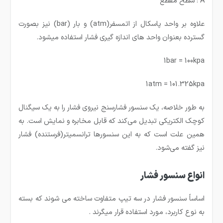
A : سطح مقطع
علاوه بر واحد پاسکال از اتمسفر(atm) و بار (bar) نیز بصورت
گسترده بعنوان واحد های اندازه گیری فشار استفاده میشود.
1bar = 100kpa
1atm = 101.325kpa
به طور خلاصه، یک سنسور فشارسنج نیروی فشار را به یک سیگنال
کوچک الکتریکی تبدیل می‌کند که قابل مخابره و نمایش است. به
همین علت است که به این سنسورها ترانسمیتر(فرستنده) فشار
نیز گفته می‌شود.
انواع سنسور فشار
اساساً سنسور فشار در سه تیپ متفاوت ساخته می شوند که بسته
به نوع کاربرد، مورد استفاده قرار میگرند .