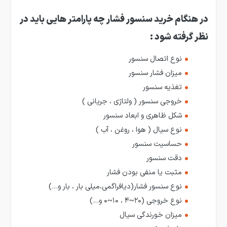
در هنگام خرید سنسور فشار چه پارامتر هایی باید در
نظر گرفته شود
:
نوع اتصال سنسور
میزان فشار سنسور
تغذیه سنسور
خروجی سنسور ( ولتاژی ، جریانی )
شکل ظاهری و ابعاد سنسور
نوع سیال ( هوا ، روغن ، آب )
حساسیت سنسور
دقت سنسور
مثبت یا منفی بودن فشار
نوع سنسور فشار(دیافراگمی،میلی بار ، بار و…)
نوع خروجی (۲۰~۴ ، ۱۰~۰ و…)
میزان خورندگی سیال