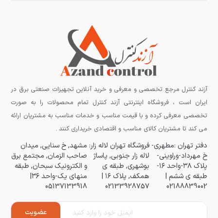
آزند کنترل مرجع تخصصی و معرفی و خرید آنلاین تجهیزات صنعتی برق در
ایران است ، فروشگاه اینترنتی آزند کنترل تمام محصولات را به صورت
تخصصی معرفی کرده و با قیمت مناسب و خدمات مناسب به مشتریان ارائه
می کند تا مشتریان کالای مناسب و اقتصادی خریداری کنند .
دفتر تهران :مطهری-
فروشگاه تهران لاله زار:
مشهد, خ سنایی, میدان
خ مهرداد-وراوینی-
لاله زار جنوبی, پاساژ
صاحب الزمان, مجتمع برق
پلاک ۳۸-واحد ۱۶-
بوشهری, طبقه ی
و الکترونیک سبحان, طبقه
طبقه ی ششم |
همکف, پلاک ۱۶ |
منهای یک-واحد ۳۶|
05137133918
02133928757
02188839002