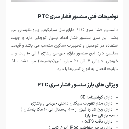
توضیحات فنی سنسور فشار سری PTC
ترنسمیتر فشار سری PTC دارای سل سیلیکونی پیزومقاومتی می
باشد. این سری سنسور فشار ابعاد بسیار کوچکی دارد و جهت
استفاده در اتومبیل و تجهیزات سنگین مناسب می باشد و قیمت
مناسبی دارد. این سنسور دارای خروجی ولتاژی 1 الی 10 ولت و یا
خروجی جریانی 4 الی 20 میلی آمپر(دوسیمه) می باشد ، لذا
قابلیت اتصال به انواع کنترلرها را دارد.
ویژگی های بارز سنسور فشار سری PTC
– دارای گواهینامه CE
– دارای مدار تقویت سیگنال داخلی جریانی و ولتاژی
– دارای رنج اندازه گیری از 100- پاسکال الی 10 مگا پاسکال (
-0.001 بار الی 100 بار)
– دارای دقت
0.5%FS
– دارای درجه حفاظت IP55 (نوع کابلی)