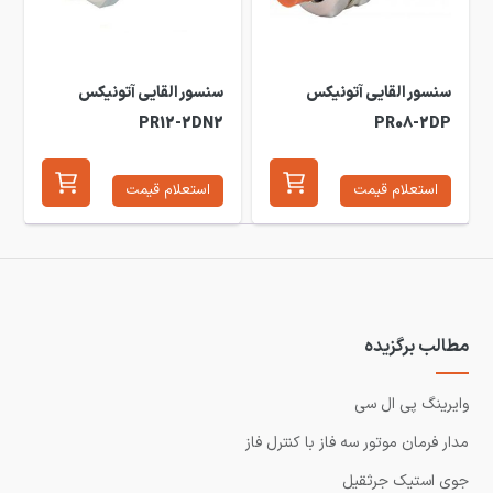
سنسور القایی آتونیکس
سنسور القایی آتونیکس
PR12-2DN2
PR08-2DP
استعلام قیمت
استعلام قیمت
مطالب برگزیده
وایرینگ پی ال سی
مدار فرمان موتور سه فاز با کنترل فاز
جوی استیک جرثقیل