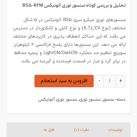
تحلیل و بررسی کوتاه سنسور نوری آتونیکس BS5-K2M
سنسورهای نوری میکرو سری BS5 آتونیکس در 5 شکل
مختلف (نوع K,T,L,Y,V) و نوع کابلی و کانکتوردار در دسترس
می باشد که این حداکثر انعطاف پذیری در کاربردهای مختلف
ارائه می دهد. این سنسورها دارای پاسخ فرکانسی 2 کیلوهرتز،
سوییچ تنظیم مد عملکرد LightON/DarkON و پنجره محافظ
در برابر گرد و غبار در قسمت فرستنده و گیرنده می باشد.
سنسور نوری آتونیکس BS5-K2M عدد
+
-
افزودن به سبد استعلام
دسته:
سنسور
,
سنسور نوری
,
سنسور نوری آتونیکس
توضیحات
نظرات (0)
فایل ها