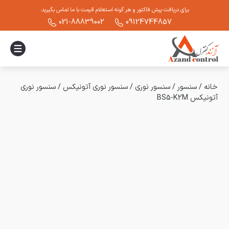
برای دریافت پیش فاکتور و هر گونه استعلام قیمت با ما تماس بگیرید.
021-88839002
09124744857
خانه
/
سنسور
/
سنسور نوری
/
سنسور نوری آتونیکس
/
سنسور نوری
آتونیکس BS5-K2M