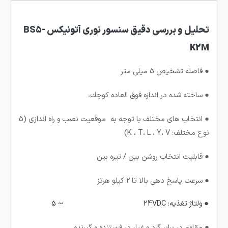
تحلیل و بررسی دقیق سنسور نوری آتونیکس
BS5-
K2M
● فاصله تشخیص 5 میلی متر
● ساخته شده در اندازه فوق العاده كوچك،
● انتخاب های مختلف با توجه به موقعیت نصب و راه اندازی (5
نوع مختلف: K ، T، L ، Y، V)
● قابلیت انتخاب روشن بین / تیره بین
● سرعت پاسخ دهی بالا تا ۲ کیلو هرتز
● ولتاژ تغذیه: 24VDC
~ 5
● مقاوم در برابر گرد و غبار در فرستنده و گیرنده