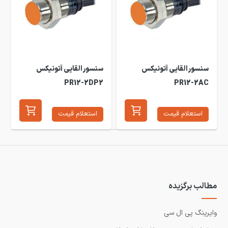
سنسور القایی آتونیکس
سنسور القایی آتونیکس
PR12-2DP2
PR12-2AC
استعلام قیمت
استعلام قیمت
مطالب برگزیده
وایرینگ پی ال سی