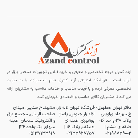
آزند کنترل مرجع تخصصی و معرفی و خرید آنلاین تجهیزات صنعتی برق در
ایران است ، فروشگاه اینترنتی آزند کنترل تمام محصولات را به صورت
تخصصی معرفی کرده و با قیمت مناسب و خدمات مناسب به مشتریان ارائه
می کند تا مشتریان کالای مناسب و اقتصادی خریداری کنند .
دفتر تهران :مطهری-
فروشگاه تهران لاله زار:
مشهد, خ سنایی, میدان
خ مهرداد-وراوینی-
لاله زار جنوبی, پاساژ
صاحب الزمان, مجتمع برق
پلاک ۳۸-واحد ۱۶-
بوشهری, طبقه ی
و الکترونیک سبحان, طبقه
طبقه ی ششم |
همکف, پلاک ۱۶ |
منهای یک-واحد ۳۶|
05137133918
02133928757
02188839002