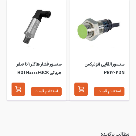
سنسور القایی آتونیکس
سنسور فشار هاگلر 1 تا صفر
PR12-2DN
جریانی HOTH0000FGCK
استعلام قیمت
استعلام قیمت
مطالب برگزیده