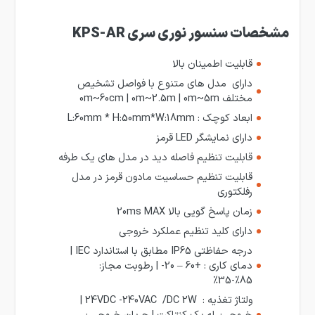
مشخصات سنسور نوری سری KPS-AR
قابلیت اطمینان بالا
دارای مدل های متنوع با فواصل تشخیص
مختلف 0m~60cm | 0m~2.5m | 0m~5m
ابعاد کوچک : L:60mm * H:50mm*W:18mm
دارای نمایشگر LED قرمز
قابلیت تنظیم فاصله دید در مدل های یک طرفه
قابلیت تنظیم حساسیت مادون قرمز در مدل
رفلکتوری
زمان پاسخ گویی بالا 20ms MAX
دارای کلید تنظیم عملکرد خروجی
درجه حفاظتی IP65 مطابق با استاندارد IEC |
دمای کاری : +60 – 20- | رطوبت مجاز:
85%-35%
ولتاژ تغذیه : 24VDC -240VAC /DC 2W |
خروجی: رله یک کنتاکت | جریان خروجی :