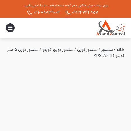
برای دریافت پیش فاکتور و هر گونه استعلام قیمت با ما تماس بگیرید.
021-88839002
09124744857
خانه
/
سنسور
/
سنسور نوری
/
سنسور نوری کوینو
/
سنسور نوری 5 متر
کوینو KPS-ARTR