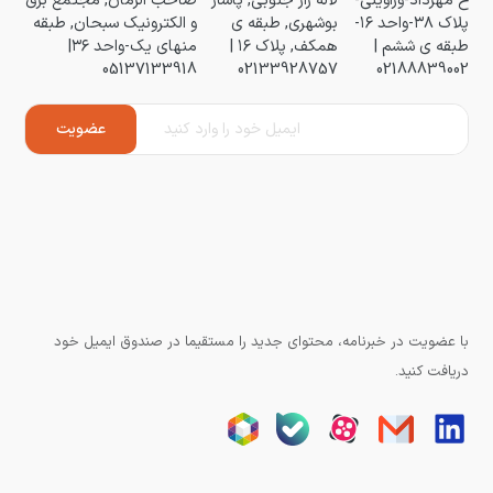
خ مهرداد-وراوینی-
لاله زار جنوبی, پاساژ
صاحب الزمان, مجتمع برق
پلاک ۳۸-واحد ۱۶-
بوشهری, طبقه ی
و الکترونیک سبحان, طبقه
طبقه ی ششم |
همکف, پلاک ۱۶ |
منهای یک-واحد ۳۶|
05137133918
02133928757
02188839002
با عضویت در خبرنامه، محتوای جدید را مستقیما در صندوق ایمیل خود
دریافت کنید.