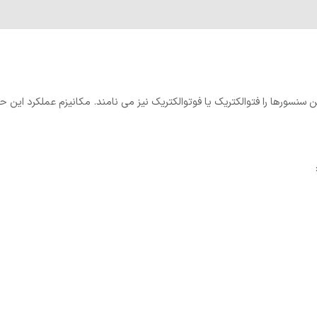
سورها را فتوالکتریک یا فوتوالکتریک نیز می نامند. مکانیزم عملکرد این ح