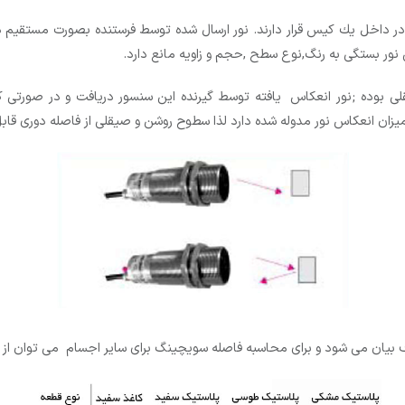
و در داخل یك كیس قرار دارند. نور ارسال شده توسط فرستنده بصورت مستقیم
ر بستگی به رنگ,نوع سطح ,حجم و زاویه مانع دارد.
 بوده ;نور انعکاس یافته توسط گیرنده این سنسور دریافت و در صورتی ک
ان انعکاس نور مدوله شده دارد لذا سطوح روشن و صیقلی از فاصله دوری ق
بیان می شود و برای محاسبه فاصله سویچینگ برای سایر اجسام می توان از