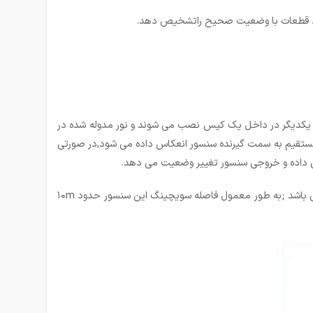
 فقط قطعات با وضعیت صحیح راتشخیص دهد.
نار یکدیگر در داخل یک کیس نصب می شوند و نور مدوله شده در
 مستقیم به سمت گیرنده سنسور انعکاس داده می شود,در صورتی
یص داده و خروجی سنسور تغییر وضعیت می دهد.
سنسور نوری رفلکتوری فاصله سویچینگ بیشتری نسبت به سنسور نوری یک طرفه دارد اما فاصله سویچینگ آن کمتر از سنسور نوری دو طرفه می باشد ;به طور معمول فاصله سویچینگ این سنسور حدود ۱۰m