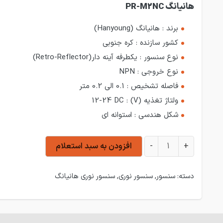
هانیانگ PR-M2NC
برند :
هانیانگ (Hanyoung)
کشور سازنده :
کره جنوبی
نوع سنسور :
یکطرفه آینه دار(Retro-Reflector)
نوع خروجی :
NPN
فاصله تشخیص :
0.1 الی 0.2 متر
ولتاژ تغذیه (V) :
12-24 DC
شکل هندسی :
استوانه ای
سنسور نوری دوطرفه آینه دار NPN هانیانگ PR-M2NC عدد
+
-
افزودن به سبد استعلام
دسته:
سنسور
,
سنسور نوری
,
سنسور نوری هانیانگ