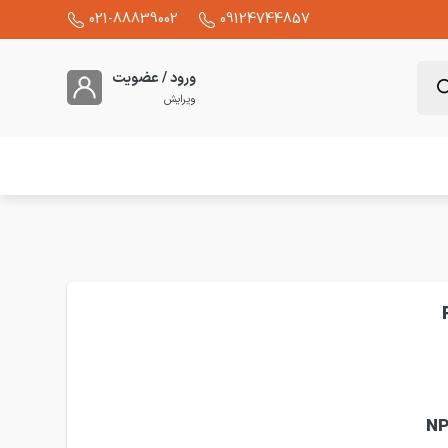
021-88839002
09124744857
ورود / عضویت
ویرایش
ید سنسور نوری دوطرفه آینه دار NPN