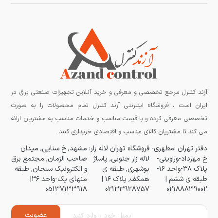
آزند کنترل مرجع تخصصی و معرفی و خرید آنلاین تجهیزات صنعتی برق در
ایران است ، فروشگاه اینترنتی آزند کنترل تمام محصولات را به صورت
تخصصی معرفی کرده و با قیمت مناسب و خدمات مناسب به مشتریان ارائه
می کند تا مشتریان کالای مناسب و اقتصادی خریداری کنند .
دفتر تهران :مطهری-
فروشگاه تهران لاله زار:
مشهد, خ سنایی, میدان
خ مهرداد-وراوینی-
لاله زار جنوبی, پاساژ
صاحب الزمان, مجتمع برق
پلاک ۳۸-واحد ۱۶-
بوشهری, طبقه ی
و الکترونیک سبحان, طبقه
طبقه ی ششم |
همکف, پلاک ۱۶ |
منهای یک-واحد ۳۶|
05137133918
02133928757
02188839002