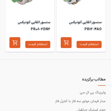
سنسور القایی آتونیکس
سنسور القایی آتونیکس
PR08-2DN2
PR12-4AO
استعلام قیمت
استعلام قیمت
مطالب برگزیده
وایرینگ پی ال سی
مدار فرمان موتور سه فاز با کنترل فاز
جوی استیک جرثقیل