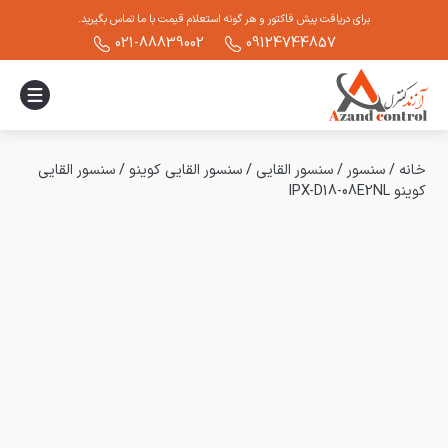
برای دریافت پیش فاکتور و هر گونه استعلام قیمت با ما تماس بگیرید.
021-88839002
09124744857
خانه
/
سنسور
/
سنسور القایی
/
سنسور القایی کوینو
/
سنسور القایی
کوینو IPX-D18-08E2NL