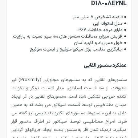
D18-08E2NL
● فاصله تشخیص 8 میلی متر
● مدل استوانه ایی
● دارای درجه حفاظت IP67
● افزایش میزان محافظت سنسور های سه سیم نسبت به پارازیت
● طول عمر زیاد و کاربرد آسان
● جایگزین مناسب برای میکرو سوئیچ و لیمیت سوئیچ
عملکرد سنسور القایی
سنسورهای القایی که به سنسورهای مجاورتی (
Proximity
) نیز
معروفند، از سه قسمت اسیلاتور، مدار اشمیت تریگر و تقویت
کننده خروجی تشکیل شده است.
سنسورهای القایی در اثر ایجاد
میدان مغناطیسی توسط قسمت اسیلاتور می باشد که به همین
دلیل به این سنسورها، سنسورهای الکترومغناطیسی نیز گفته می
شود. امواج مغناطیسی توسط اسیلاتور در اطراف سنسور قرار
میگیرد، نزدیک شدن فلز به سنسور باعث ایجاد جریانهای گردابی
شده و باعث کاهش دامنه ی اسیلاتور می شود. کاهش دامنه ی