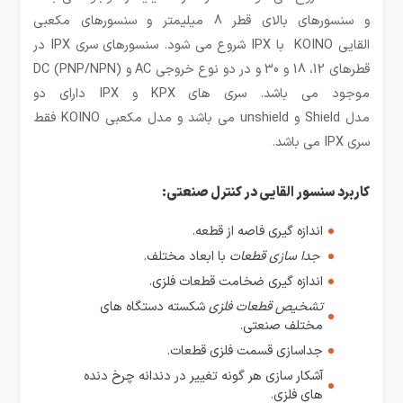
و سنسورهای بالای قطر 8 میلیمتر و سنسورهای مکعبی
القایی KOINO با IPX شروع می شود. سنسورهای سری IPX در
قطرهای 12، 18 و 30 و در دو نوع خروجی AC و DC (PNP/NPN)
موجود می باشد. سری های KPX و IPX دارای دو
مدل Shield و unshield می باشد و مدل مکعبی KOINO فقط
سری IPX می باشد.
کاربرد سنسور القایی در کنترل صنعتی:
اندازه گيری فاصه از قطعه.
جدا سازی قطعات
با ابعاد مختلف.
اندازه گيری ضخامت قطعات فلزی.
تشخیص قطعات فلزی
شکسته دستگاه های
مختلف صنعتی.
جداسازی قسمت فلزی قطعات.
آشکار سازی هر گونه تغییر در دندانه چرخ دنده
های فلزی.