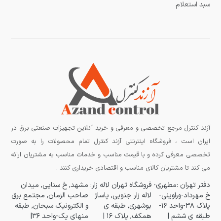
سبد استعلام
آزند کنترل مرجع تخصصی و معرفی و خرید آنلاین تجهیزات صنعتی برق در
ایران است ، فروشگاه اینترنتی آزند کنترل تمام محصولات را به صورت
تخصصی معرفی کرده و با قیمت مناسب و خدمات مناسب به مشتریان ارائه
می کند تا مشتریان کالای مناسب و اقتصادی خریداری کنند .
دفتر تهران :مطهری-
فروشگاه تهران لاله زار:
مشهد, خ سنایی, میدان
خ مهرداد-وراوینی-
لاله زار جنوبی, پاساژ
صاحب الزمان, مجتمع برق
پلاک ۳۸-واحد ۱۶-
بوشهری, طبقه ی
و الکترونیک سبحان, طبقه
طبقه ی ششم |
همکف, پلاک ۱۶ |
منهای یک-واحد ۳۶|