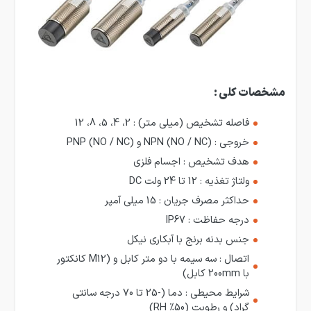
مشخصات کلی :
فاصله تشخیص (میلی متر) : 2، 4، 5، 8، 12
خروجی : NPN (NO / NC) و PNP (NO / NC)
هدف تشخیص : اجسام فلزی
ولتاژ تغذیه : 12 تا 24 ولت DC
حداکثر مصرف جریان : 15 میلی آمپر
درجه حفاظت : IP67
جنس بدنه برنج با آبکاری نیکل
اتصال : سه سیمه با دو متر کابل و (M12 کانکتور
با 200mm کابل)
شرایط محیطی : دما (-25 تا 70 درجه سانتی
گراد) و رطوبت (50% RH)