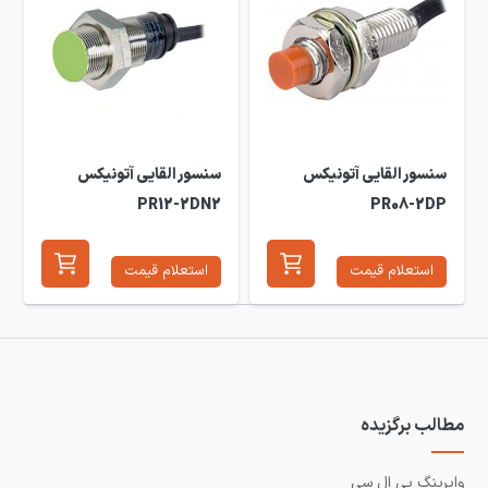
سنسور القایی آتونیکس
سنسور القایی آتونیکس
PR12-2DN2
PR08-2DP
استعلام قیمت
استعلام قیمت
مطالب برگزیده
وایرینگ پی ال سی