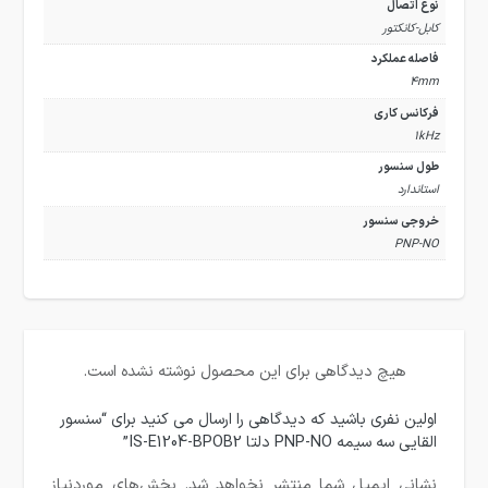
نوع اتصال
کابل-کانکتور
فاصله عملکرد
4mm
فرکانس کاری
1kHz
طول سنسور
استاندارد
خروجی سنسور
PNP-NO
هیچ دیدگاهی برای این محصول نوشته نشده است.
اولین نفری باشید که دیدگاهی را ارسال می کنید برای “سنسور
القایی سه سیمه PNP-NO دلتا IS-E1204-BPOB2”
نشانی ایمیل شما منتشر نخواهد شد.
بخش‌های موردنیاز