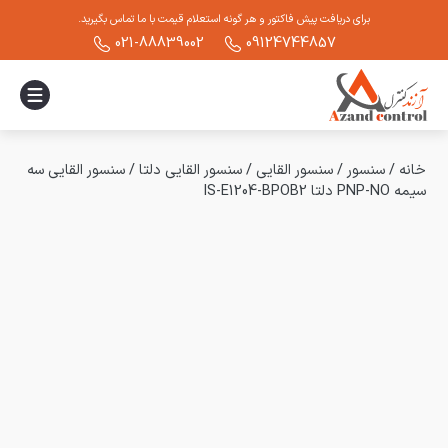
برای دریافت پیش فاکتور و هر گونه استعلام قیمت با ما تماس بگیرید.
021-88839002
09124744857
خانه
/
سنسور
/
سنسور القایی
/
سنسور القایی دلتا
/
سنسور القایی سه
سیمه PNP-NO دلتا IS-E1204-BPOB2