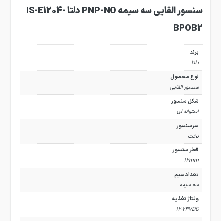
سنسور القایی سه سیمه PNP-NO دلتا IS-E1204-
BPOB2
برند
دلتا
نوع محصول
سنسور القایی
شکل سنسور
استوانه ای
سرسنسور
تخت
قطر سنسور
12mm
تعداد سیم
سه سیمه
ولتاژ تغذیه
12-24VDC