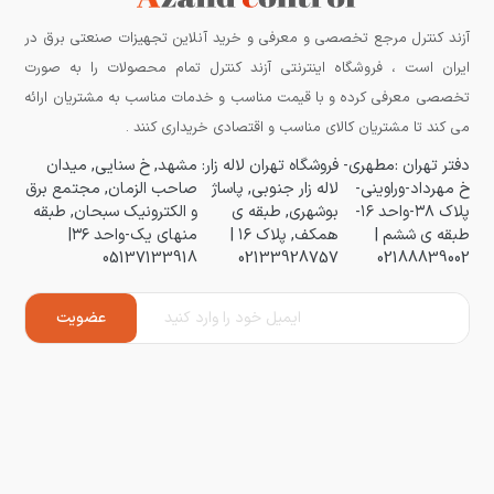
آزند کنترل مرجع تخصصی و معرفی و خرید آنلاین تجهیزات صنعتی برق در
ایران است ، فروشگاه اینترنتی آزند کنترل تمام محصولات را به صورت
تخصصی معرفی کرده و با قیمت مناسب و خدمات مناسب به مشتریان ارائه
می کند تا مشتریان کالای مناسب و اقتصادی خریداری کنند .
دفتر تهران :مطهری-
فروشگاه تهران لاله زار:
مشهد, خ سنایی, میدان
خ مهرداد-وراوینی-
لاله زار جنوبی, پاساژ
صاحب الزمان, مجتمع برق
پلاک ۳۸-واحد ۱۶-
بوشهری, طبقه ی
و الکترونیک سبحان, طبقه
طبقه ی ششم |
همکف, پلاک ۱۶ |
منهای یک-واحد ۳۶|
05137133918
02133928757
02188839002