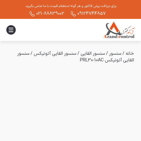
برای دریافت پیش فاکتور و هر گونه استعلام قیمت با ما تماس بگیرید.
021-88839002
09124744857
خانه
/
سنسور
/
سنسور القایی
/
سنسور القایی آتونیکس
/
سنسور
القایی آتونیکس PRL30-10AC