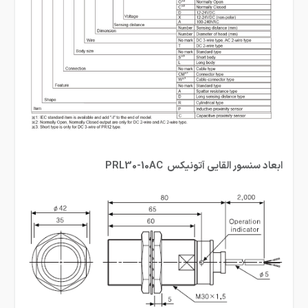
ابعاد سنسور القایی آتونیکس PRL30-10AC