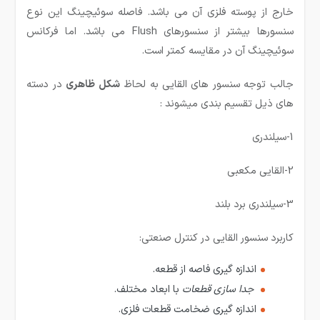
خارج از پوسته فلزی آن می باشد. فاصله سوئیچینگ این نوع
سنسورها بیشتر از سنسورهای Flush می باشد. اما فرکانس
سوئیچینگ آن در مقایسه کمتر است.
جالب توجه سنسور های القایی به لحاظ
شكل ظاهری
در دسته
های ذیل تقسیم بندی میشوند :
1-سیلندری
2-القایی مکعبی
3-سیلندری برد بلند
کاربرد سنسور القایی در کنترل صنعتی:
اندازه گيری فاصه از قطعه.
جدا سازی قطعات
با ابعاد مختلف.
اندازه گيری ضخامت قطعات فلزی.