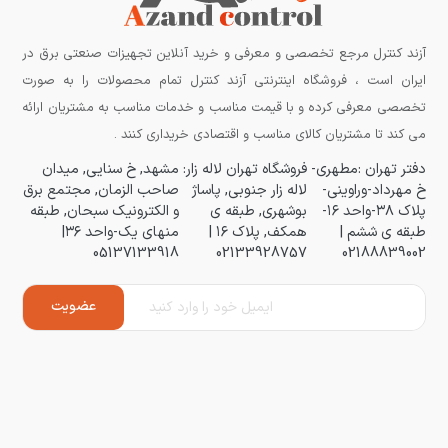
آزند کنترل مرجع تخصصی و معرفی و خرید آنلاین تجهیزات صنعتی برق در
ایران است ، فروشگاه اینترنتی آزند کنترل تمام محصولات را به صورت
تخصصی معرفی کرده و با قیمت مناسب و خدمات مناسب به مشتریان ارائه
می کند تا مشتریان کالای مناسب و اقتصادی خریداری کنند .
دفتر تهران :مطهری-
فروشگاه تهران لاله زار:
مشهد, خ سنایی, میدان
خ مهرداد-وراوینی-
لاله زار جنوبی, پاساژ
صاحب الزمان, مجتمع برق
پلاک ۳۸-واحد ۱۶-
بوشهری, طبقه ی
و الکترونیک سبحان, طبقه
طبقه ی ششم |
همکف, پلاک ۱۶ |
منهای یک-واحد ۳۶|
05137133918
02133928757
02188839002