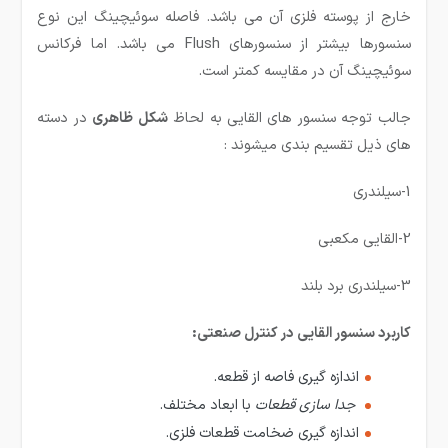
خارج از پوسته فلزی آن می باشد. فاصله سوئیچینگ این نوع
سنسورها بیشتر از سنسورهای Flush می باشد. اما فرکانس
سوئیچینگ آن در مقایسه کمتر است.
جالب توجه سنسور های القایی به لحاظ
شكل ظاهری
در دسته
های ذیل تقسیم بندی میشوند :
1-سیلندری
2-القایی مکعبی
3-سیلندری برد بلند
کاربرد سنسور القایی در کنترل صنعتی:
اندازه گيری فاصه از قطعه.
جدا سازی قطعات
با ابعاد مختلف.
اندازه گيری ضخامت قطعات فلزی.