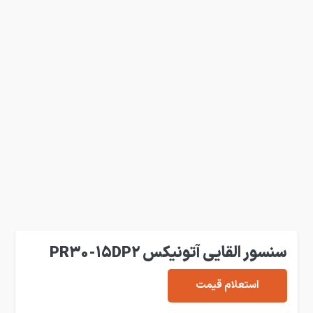
سنسور القایی آتونیکس PR30-15DP2
استعلام قیمت