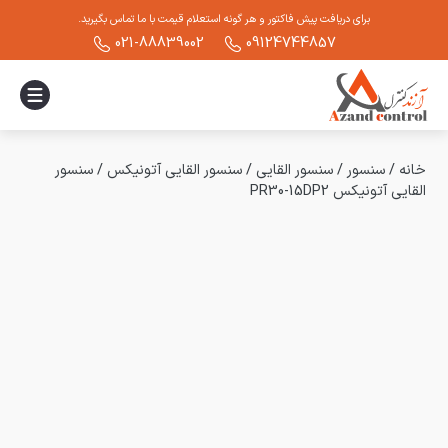
برای دریافت پیش فاکتور و هر گونه استعلام قیمت با ما تماس بگیرید.
021-88839002
09124744857
خانه
/
سنسور
/
سنسور القایی
/
سنسور القایی آتونیکس
/
سنسور
القایی آتونیکس PR30-15DP2