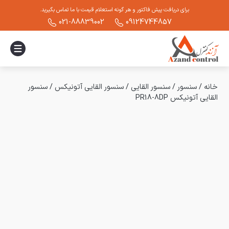
برای دریافت پیش فاکتور و هر گونه استعلام قیمت با ما تماس بگیرید.
021-88839002
09124744857
خانه
/
سنسور
/
سنسور القایی
/
سنسور القایی آتونیکس
/
سنسور
القایی آتونیکس PR18-8DP