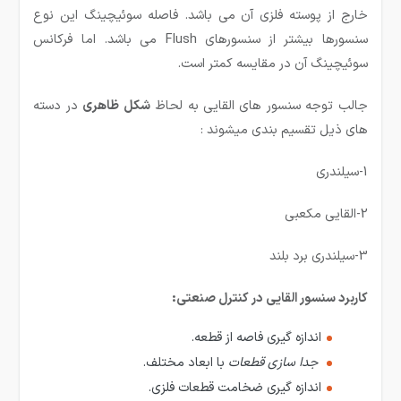
خارج از پوسته فلزی آن می باشد. فاصله سوئیچینگ این نوع
سنسورها بیشتر از سنسورهای Flush می باشد. اما فرکانس
سوئیچینگ آن در مقایسه کمتر است.
جالب توجه سنسور های القایی به لحاظ
شكل ظاهری
در دسته
های ذیل تقسیم بندی میشوند :
1-سیلندری
2-القایی مکعبی
3-سیلندری برد بلند
کاربرد سنسور القایی در کنترل صنعتی:
اندازه گيری فاصه از قطعه.
جدا سازی قطعات
با ابعاد مختلف.
اندازه گيری ضخامت قطعات فلزی.