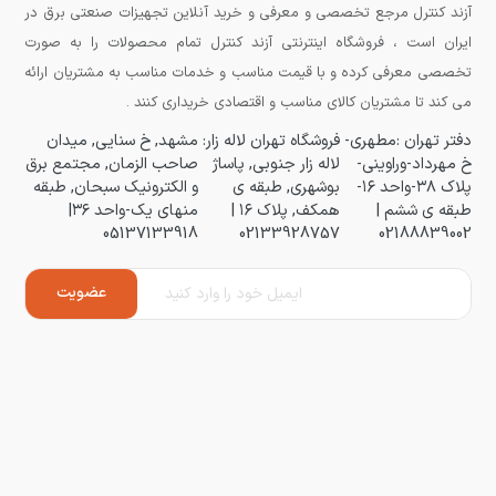
آزند کنترل مرجع تخصصی و معرفی و خرید آنلاین تجهیزات صنعتی برق در
ایران است ، فروشگاه اینترنتی آزند کنترل تمام محصولات را به صورت
تخصصی معرفی کرده و با قیمت مناسب و خدمات مناسب به مشتریان ارائه
می کند تا مشتریان کالای مناسب و اقتصادی خریداری کنند .
دفتر تهران :مطهری-
فروشگاه تهران لاله زار:
مشهد, خ سنایی, میدان
خ مهرداد-وراوینی-
لاله زار جنوبی, پاساژ
صاحب الزمان, مجتمع برق
پلاک ۳۸-واحد ۱۶-
بوشهری, طبقه ی
و الکترونیک سبحان, طبقه
طبقه ی ششم |
همکف, پلاک ۱۶ |
منهای یک-واحد ۳۶|
05137133918
02133928757
02188839002