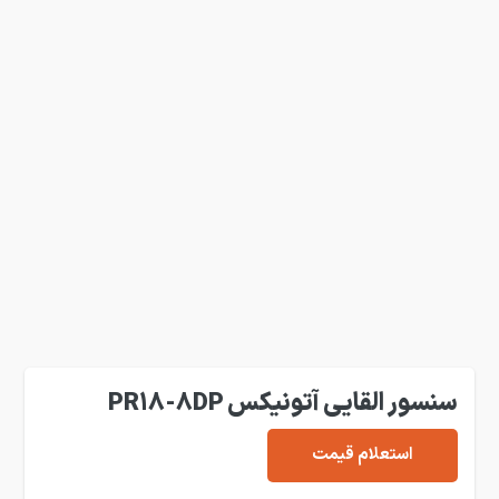
سنسور القایی آتونیکس PR18-8DP
استعلام قیمت