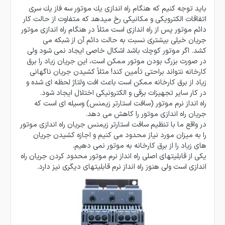
باید توجه كنیم كه هنگام راه اندازی یك موتور سه فاز یك سری
اتفاقات الكترویكی و مكانیكی رخ میدهد كه متفاوت از حالت كار
دائم موتور پس از راه اندازی است مثلاً در هنگام راه اندازی موتور
جریان خیلی بیشتری نسبت به حالت دائم آن از شبكه می
كشد. اگر موتور كوچك باشد اشكال خاصی ایجاد نمی شود ولی
در صورت بزرگ بودن موتور ممكن است، این جریان زیاد را برق
كارخانه نتواند براحتی تأمین كند! ‌مثلاً كشیدن جریان ناگهانی
زیاد از برق كارخانه ممكن است باعث افت ولتاژ لحظه ای شده و
در كار سایر تجهیزات برقی و الكترونیكی اختلال ایجاد شود.
راه انداز نرم موتور (سافت استارتر زیمنس) وسیله ای است كه
جریان راه اندازی موتور را كاهش می دهد.
در واقع ما با تنظیم سافت استارتر زیمنس جریان راه اندازی موتور
را به میزان مورد نیاز محدود می كنیم و اجازه كشیدن جریان
های زیاد را از برق كارخانه به موتور نمی دهیم.
یكی از قابلیتهای اصلی راه انداز نرم موتور محدود كردن جریان راه
اندازی است ولی هنوز راه انداز نرم قابلیتهای دیگری نیز دارد.