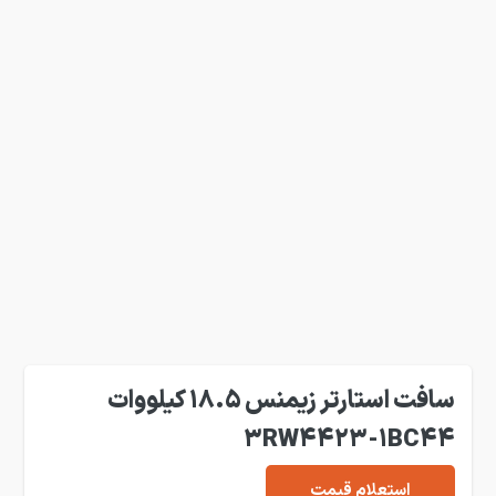
سافت استارتر زیمنس 18.5 کیلووات
3RW4423-1BC44
استعلام قیمت