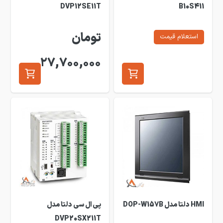
DVP12SE11T
B10S411
تومان
استعلام قیمت
27,700,000
HMI دلتا مدل DOP-W157B
پی ال سی دلتا مدل
DVP20SX211T