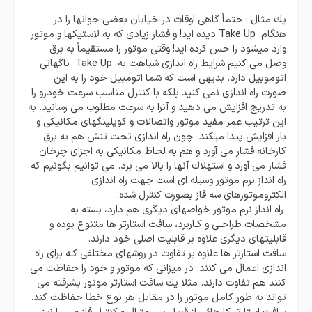
یك مثال : حتماً گاهی اوقات در خیابان بعضی جوانها را در
هنگام Take Up دیده اید! و فشار زیادی كه به لاستیكها و موتور
وارد میشود را حس كرده اید! وقتی موتور را مستقیماً به برق
وصل می كنیم شرایط راه اندازی شباهت به Take Up ناگهانی
اتوموبیل دارد. بدیهی است كه شما اتومبیل خود را به این
صورت راه اندازی نمی كنید بلكه با كنترل مناسب سرعت خودرو را
به تدریج افزایش می دهید و آنرا به سرعت مطلوب می رسانید. به
این ترتیب عمر مفید موتور واتصالات و كوپلینگهای مكانیكی و
بار افزایش پیدا میكند. چون راه اندازی تحت تنش هم به برق
كارخانه فشار می آورد و هم به لحاظ مكانیكی به اجزای چرخان
فشار می آورد و استهلاك آنها را بالا می برد. می توانیم بگوئیم كه
راه انداز نرم موتور وسیله ای است جهت راه اندازی
الكتروموتورهای سه فاز بصورت كنترل شده.
راه انداز نرم موتور خواصهای دیگری هم دارد، بسته به
مشخصات طراحـی و كـاربرد، سافت استارتر ها متنوع بوده و
قابلیتهای دیگری علاوه بر قابلیت اصلی خود دارند.
سافت استارتر ها علاوه بر تفاوت در روشهای مختلفی كـه برای راه
اندازی اعمال می كنند. در میزانی كه موتور و خود را حفاظت می
كنند هم تفاوت دارند. مثلا یك سافت استارتر موتور پشرفته می
تواند به طور كامل موتور را در مقابل هر نوع خطا حفاظت كند.
سافت استارتر كارهائی از قبیل بـی متـال و كنترل فاز و … را نیز