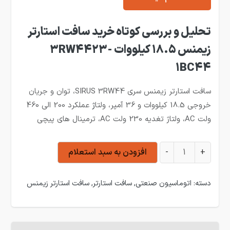
تحلیل و بررسی کوتاه خرید سافت استارتر
زیمنس 18.5 کیلووات 3RW4423-
1BC44
سافت استارتر زیمنس سری SIRUS 3RW44، توان و جریان
خروجی 18.5 کیلووات و 36 آمپر، ولتا
ژ
عملکرد 200 الی 460
ولت AC، ولتاژ تغدیه 230 ولت AC، ترمینال های پیچی
سافت استارتر زیمنس 18.5 کیلووات 3RW4423-1BC44 عدد
+
-
افزودن به سبد استعلام
دسته:
اتوماسیون صنعتی
,
سافت استارتر
,
سافت استارتر زیمنس