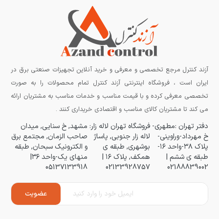
آزند کنترل مرجع تخصصی و معرفی و خرید آنلاین تجهیزات صنعتی برق در
ایران است ، فروشگاه اینترنتی آزند کنترل تمام محصولات را به صورت
تخصصی معرفی کرده و با قیمت مناسب و خدمات مناسب به مشتریان ارائه
می کند تا مشتریان کالای مناسب و اقتصادی خریداری کنند .
دفتر تهران :مطهری-
فروشگاه تهران لاله زار:
مشهد, خ سنایی, میدان
خ مهرداد-وراوینی-
لاله زار جنوبی, پاساژ
صاحب الزمان, مجتمع برق
پلاک ۳۸-واحد ۱۶-
بوشهری, طبقه ی
و الکترونیک سبحان, طبقه
طبقه ی ششم |
همکف, پلاک ۱۶ |
منهای یک-واحد ۳۶|
05137133918
02133928757
02188839002