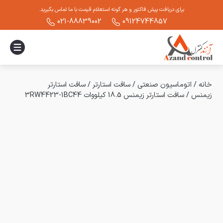
برای دریافت پیش فاکتور و هر گونه استعلام قیمت با ما تماس بگیرید.
021-88839002
09124744857
خانه
/
اتوماسیون صنعتی
/
سافت استارتر
/
سافت استارتر
زیمنس
/
سافت استارتر زیمنس 18.5 کیلووات 3RW4423-1BC44