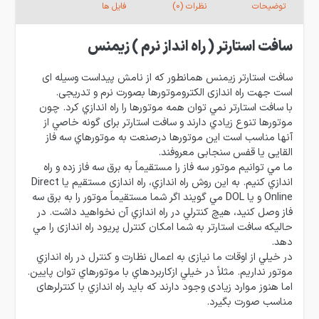
توضیحات
نظرات (0)
فایل ها
سافت استارتر ( راه انداز نرم ) زیمنس
سافت استارتر زیمنس همانطور كه از نامش پيداست وسيله ای
است جهت راه اندازی الكتروموتورها بصورت نرم و تدریجی.
با سافت استارتر نمي توان همه موتورها را راه اندازي كرد. چون
موتورها تنوع زيادي دارند و سافت استارتر برای گونه خاصي از
آنها مناسب است اين موتورها درصنعت به موتورهاي سه فاز
القایی يا قفس سنجابی معروفند.
ما مي توانيم موتور سه فاز را مستقيماً به برق سه فاز زده و راه
اندازي كنيم. به اين روش راه اندازي،‌ راه اندازی مستقيم يا Direct
Online و يا DOL مي گويند اگر شما مستقيماً موتور را به برق سه
فاز وصل كنيد، هيچ كنترلي در راه اندازي آن نخواهيد داشت. در
حاليكه سافت استارتر به شما امكان كنترل پريود راه اندازی را مي
دهد.
در خيلي از اوقات ما نيازی به اعمال نظارت و كنترل در راه اندازي
موتور نداريم. مثلاً در خيلي ازكاربردهاي با موتورهاي توان پايين.
اما هنوز موارد زيادی وجود دارند كه بايد راه اندازي با كنترلرهای
مناسب صورت بگيرد.