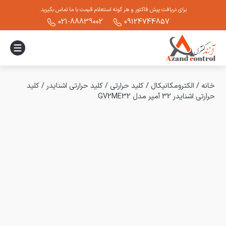
برای دریافت پیش فاکتور و هر گونه استعلام قیمت با ما تماس بگیرید.
021-88839002
09124744857
خانه
/
الکترومکانیکال
/
کلید حرارتی
/
کلید حرارتی اشنایدر
/
کلید
حرارتی اشنایدر 32 آمپر مدل GV2ME32