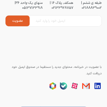
طبقه ی ششم |
همکف, پلاک ۱۶ |
منهای یک-واحد ۳۶|
05137133918
02133928757
02188839002
با عضویت در خبرنامه، محتوای جدید را مستقیما در صندوق ایمیل خود
دریافت کنید.