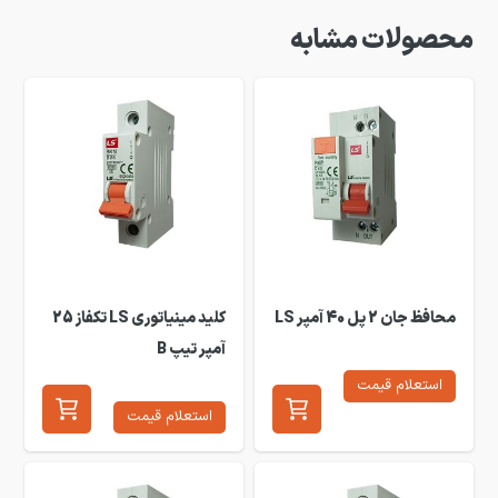
محصولات مشابه
محافظ جان 2 پل 40 آمپر LS
کلید مینیاتوری LS تکفاز 25
آمپر تیپ B
استعلام قیمت
استعلام قیمت