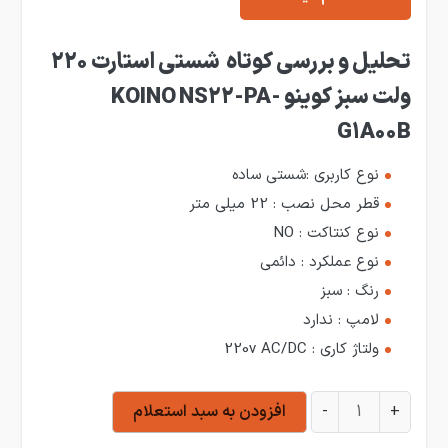
تحلیل و بررسی کوتاه شستی استارت 220
ولت سبز کوینو KOINO NS22-PA-
G1A00B
نوع کاربری :شستی ساده
قطر محل نصب : 22 میلی متر
نوع کنتاکت : NO
نوع عملکرد : دائمی
رنگ : سبز
لامپ : ندارد
ولتاژ کاری : 220v AC/DC
شستی استارت 220 ولت سبز کوینو KOINO NS22-PA-G1A00B عدد
+
-
افزودن به سبد استعلام