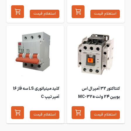
استعلام قیمت
استعلام قیمت
کنتاکتور 32 آمپر ال اس
کلید مینیاتوری LS سه فاز 16
بوبین 24 ولت MC-32a
آمپر تیپ C
استعلام قیمت
استعلام قیمت