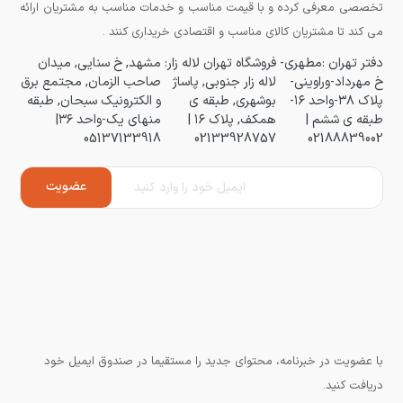
تخصصی معرفی کرده و با قیمت مناسب و خدمات مناسب به مشتریان ارائه
می کند تا مشتریان کالای مناسب و اقتصادی خریداری کنند .
دفتر تهران :مطهری-
فروشگاه تهران لاله زار:
مشهد, خ سنایی, میدان
خ مهرداد-وراوینی-
لاله زار جنوبی, پاساژ
صاحب الزمان, مجتمع برق
پلاک ۳۸-واحد ۱۶-
بوشهری, طبقه ی
و الکترونیک سبحان, طبقه
طبقه ی ششم |
همکف, پلاک ۱۶ |
منهای یک-واحد ۳۶|
05137133918
02133928757
02188839002
با عضویت در خبرنامه، محتوای جدید را مستقیما در صندوق ایمیل خود
دریافت کنید.