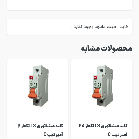
فایلی جهت دانلود وجود ندارد..
محصولات مشابه
کلید مینیاتوری LS تکفاز 25
کلید مینیاتوری LS تکفاز 6
آمپر تیپ C
آمپر تیپ C