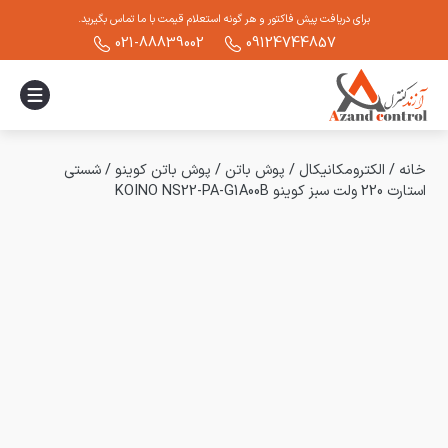
برای دریافت پیش فاکتور و هر گونه استعلام قیمت با ما تماس بگیرید.
021-88839002
09124744857
خانه
/
الکترومکانیکال
/
پوش باتن
/
پوش باتن کوینو
/
شستی
استارت 220 ولت سبز کوینو KOINO NS22-PA-G1A00B