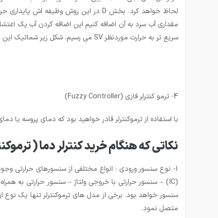
لحاظ خواهد کرد. بخش D در این روش وظی
سریع تر به حرارت موردنظر SV می رسیم. شکل زیر شماتیک این روش کنترل را نشان می دهد.
4- ترمو کنترلر فازی (Fuzzy Controller)
با استفاده از ترموکنترلر قادر خواهید بود که دمای پروسه یا دمای فعلی (PV: present or process value) را با دقت بالایی روی مقدار تنظیم شده دلخواه (: set value
نکاتی که هنگام خرید کنترلر دما ( ترموکنت
1- نوع سنسور ورودی :
(IC) – سنسور حرارتی با خروجی ولتاژ – سنسور حرارتی به هم
متصل نمود.