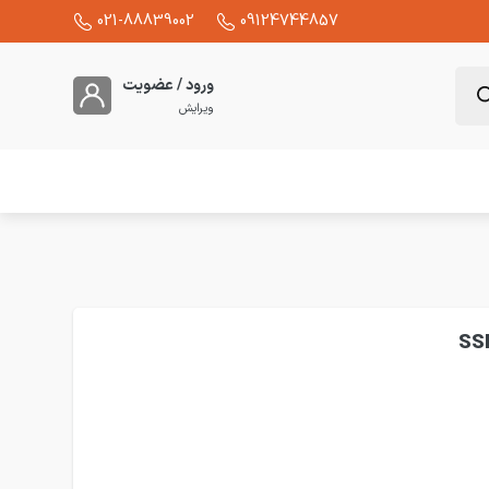
021-88839002
09124744857
ورود / عضویت
ویرایش
ابل برنامه ریزی heating- خروجی رله و SSR