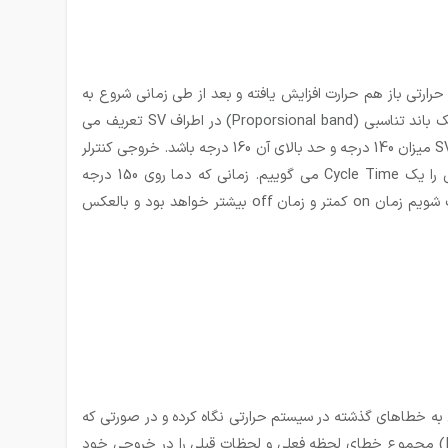
ینرسی بوده و با رسیدن حرارت به مقدار دلخواه (SP) و قطع شدن منبع حرارتی باز هم حرارت افزایش یافته و بعد از طی زمانی شروع به
کاهش می کند، این موضوع باعث قطع و وصل مکرر در روش ON/OFF شده و برای حل آن از روش تناسبی استفاده می شود. در این روش یک باند تناسبی (Proporsional band) در اطراف SV تعریف می
گردد. بطور مثال مقدار Proporsional band یا PB را برابر 20 در نظر میگیریم. حال اگر مقدار SV برابر 150 باشد، حد پایین باند تناسبی اطراف SV میزان 140 درجه و حد بالای آن 160 درجه باشد. خروجی کنترلر
خاموش خواهد بود. در داخل باند خروجی بسته به اختلاف بین SV و PV روشن و خاموش خواهد شد. مجموع زمان ON , OFF خروجی را یک Cycle Time می گوییم. زمانی که دما روی 150 درجه
باشد(وسط باند) به میزان 50 درصد زمان cycle time خروجی on و 50 درصد خروجی off خواهد بود. هرچه از میانه این باند به بالا نزدیک شویم زمان on کمتر و زمان off بیشتر خواهد بود و بالعکس
 مشتق گیری (D) نیز اضافه شده است. عملکرد انتگرالی به خطاهای گذشته در سیستم حرارتی نگاه کرده و در صورتی که
در زمان های قبلی اختلاف بین SV و SP زیاد بوده باشد. مقدار خروجی بخش I (انتگرالی) نیز زیاد خواهد شد. در واقع این قسمت انتگرالی (I) مجموع خطای لحظه فعلی و لحظات قبلی را در خروجی خود