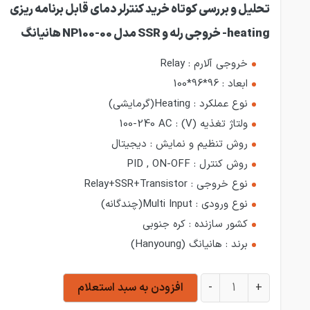
تحلیل و بررسی کوتاه خرید کنترلر دمای قابل برنامه ریزی
heating- خروجی رله و SSR مدل NP100-00 هانیانگ
خروجی آلارم :
Relay
ابعاد :
96*96*100
نوع عملکرد :
Heating(گرمایشی)
ولتاژ تغذیه (V) :
100-240 AC
روش تنظیم و نمایش :
دیجیتال
روش کنترل :
PID , ON-OFF
نوع خروجی :
Relay+SSR+Transistor
نوع ورودی :
Multi Input(چندگانه)
کشور سازنده :
کره جنوبی
برند :
هانیانگ (Hanyoung)
کنترلر دمای قابل برنامه ریزی heating- خروجی رله و SSR مدل NP100-00 هانیانگ عدد
+
-
افزودن به سبد استعلام