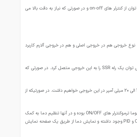
همانطور که ذکر شد، ترموکنترلر ها دارای روش کنترل on-off و PID می باشند. در صورتی که نیاز به دقت بالا نمی باشد، می توان از کنترلر های on-off و در صورتی که نیاز به دقت بالا می
می دهد. این نوع خروجی هم در خروجی اصلی و هم در خروجی آلارم کاربرد
– خروجی SSR : این نوع خروجی جهت خروجی اصلی به کار می رود در این خروجی ولتاژ لازم جهت اعمال به یک رله SSR وجود داشته و می توان یک رله SSR را به این خروجی متصل کرد. در صورتی که
– خروجی آنالوگ (SCR) : این نوع خروجی به شکل یک جریان 20-4 میلی آمپر می باشد.متناسب با اختلاف بین PV و SV یک سیگنال آنالوگ 4 الی 20 میلی آمپر در این خروجی خواهیم داشت. در صورتیکه از
دو نوع تنظیم برای کنترلر های دما وجود دارد. تنظیم آنالوگ و تنظیم دیجیتال. ترموکنترلر های با تنظیم آنالوگ عموما ترموکنترلر های ON/OFF بوده و در آنها تنظیم دما به کمک
یک ولوم روی کنترلر تنظیم شده و مقدار دما نیز توسط یک میتر (Meter) تنشان داده می شود. ترموکنترلر های دیجیتال در دو نوع ON/OFF و PID وجود داشته و نمایش دما از طریق یک صفحه نمایش