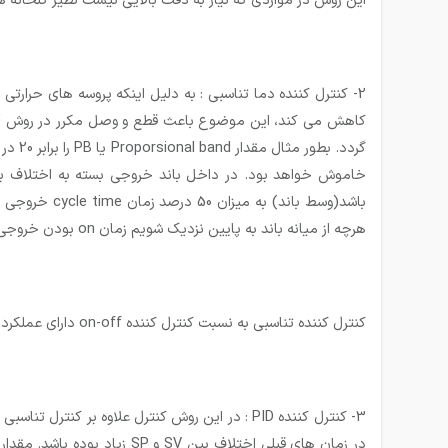
این روش در مواردی که نیاز به دقت بالایی نیست نظیر گلخانه ها
2- کنترل کننده دما تناسبی :
هرچه از میانه باند به پایین نزدیک شویم زمان on بودن خروجی بیشتر و زمان off بودن آن کمتر می گردد.
کنترل کننده تناسبی به نسبت کنترل کننده on-off دارای عملکرد مناسب تری بوده ولی همواره دارای یک خطای ماندگار می باشد.
3- کنترل کننده PID :