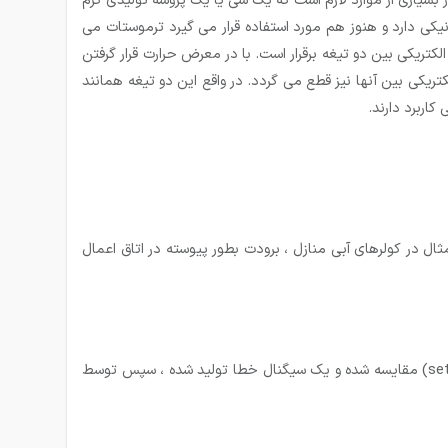
بسیاری از موارد لازم است که یک شی یا یک پروسه تولیدی گرم
ترموستات
می
ریکی بین دو تیغه برقرار است. با در معرض حرارت قرار گرفتن
یکی بین آنها نیز قطع می گردد. در واقع این دو تیغه همانند
اربرد دارند.
خورردی(Feedback) از حرارت یا برودت واقعی نداریم. بطور مثال در کولرهای آبی منازل ، برودت بطور پیوسته در اتاق اعمال
در روش کنترل حلقه بسته توسط یک سنسور(سنسور حرارتی) نمونه ای از حرارت / برودت واقعی محیط گرفته شده و با دمای تنظیمی (set point) مقایسه شده و یک سیگنال خطا تولید شده ، سپس توسط