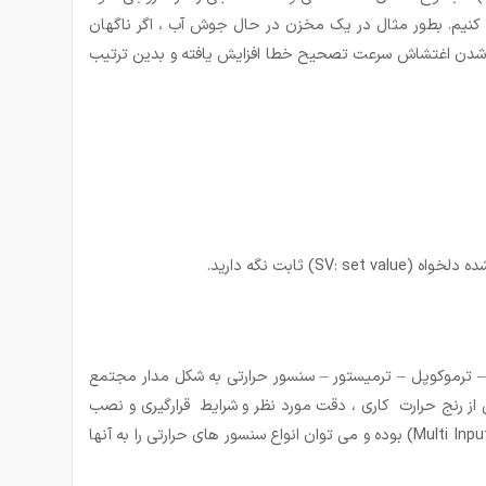
 بیان می کنیم. بطور مثال در یک مخزن در حال جوش آب ، اگر ناگهان
 بخش D سرعت تصحیح خطا را تعیین می کند. با وارد شدن اغتشاش سرعت تصحیح خطا افزایش یافته و بدین ترتیب
واع مختلفی از سنسورهای حرارتی وجود دارند که به ترموکنترلر ها متصل می شوند. این سنسور ها عبارتند از : RTD – ترموکوپل – ترمیستور – سنسور حرارتی به شکل مدار مجتمع
ی از رنج حرارت کاری ، دقت مورد نظر و شرایط قرارگیری و نصب
سنسور خواهد بود. برخی از مدل های ترموکنترلر تنها یک نوع از سنسور را پشتیبانی کرده و بسیاری از مدل ها نیز دارای ورودی های چندگانه (Multi Input) بوده و می توان انواع سنسور های حرارتی را به آنها