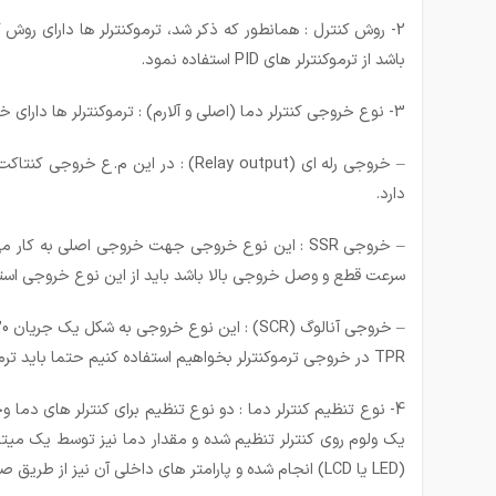
2- روش کنترل :
باشد از ترموکنترلر های PID استفاده نمود.
3- نوع خروجی کنترلر دما (اصلی و آلارم) :
ترموکنترلر ها دارای 
– خروجی رله ای (Relay output) : 
دارد.
سرعت قطع و وصل خروجی بالا باشد باید از این نوع خروجی استف
TPR در خروجی ترموکنترلر بخواهیم استفاده کنیم حتما باید ترموکنترلر دارای خروجی آنالوگ 20-4 میلی آمپر باشد.
4- نوع تنظیم کنترلر دما :
(LED یا LCD) انجام شده و پارامتر های داخلی آن نیز از طریق صفحه کلید روی آن انجام می گیرد.