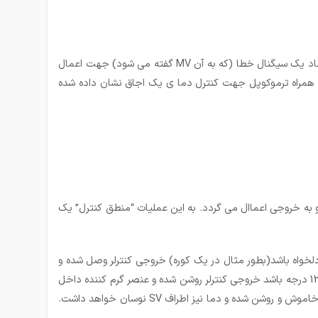
نقش کنترلر حرارت اخذ حرارت از سنسور حرارتی (که به آن PV گفته می شود) و مقایسه آن با حرارت دلخواه (که به آن SV گفته می شود) و ایجاد یک سیگنال خطا (که به آن MV گفته می شود) جهت اعمال
به همراه ترموکوپل جهت کنترل دما ی یک اجاق نشان داده شده
م شده و به خروجی اعماال می گردد. به این عملیات “منطق کنترل” یک
لخواه باشد(بطور مثال در یک کوره) خروجی کنترلر وصل شده و
زمانی که دما به مقدار دلخواه رسید خروجی خاموش می گردد. بطور مثال اگر دمای دلخواه (SV) به 150 سانتیگراد باشدو دمای محیط کوره 120 درجه باشد خروجی کنترلر روشن شده و عنصر گرم کننده داخل
کوره (هیتر یا مشعل) روشن می شود، با رسیدن دما به مقدار 150 درجه هیتر یا مشعل خاموش می گردد. در این روش خروجی کنترلر همواره خاموش و روشن شده و دما نیز اطراف SV نوسان خواهد داشت.