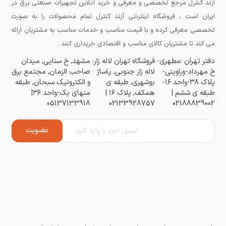
آزند کنترل مرجع تخصصی و معرفی و خرید آنلاین تجهیزات صنعتی برق در
ایران است ، فروشگاه اینترنتی آزند کنترل تمام محصولات را به صورت
تخصصی معرفی کرده و با قیمت مناسب و خدمات مناسب به مشتریان ارائه
می کند تا مشتریان کالای مناسب و اقتصادی خریداری کنند .
دفتر تهران :مطهری-
فروشگاه تهران لاله زار:
مشهد, خ سنایی, میدان
خ مهرداد-وراوینی-
لاله زار جنوبی, پاساژ
صاحب الزمان, مجتمع برق
پلاک ۳۸-واحد ۱۶-
بوشهری, طبقه ی
و الکترونیک سبحان, طبقه
طبقه ی ششم |
همکف, پلاک ۱۶ |
منهای یک-واحد ۳۶|
05137133918
02133928757
02188839002