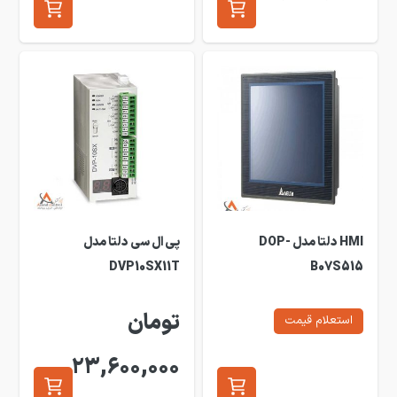
HMI دلتا مدل DOP-
پی ال سی دلتا مدل
DVP10SX11T
B07S515
تومان
استعلام قیمت
23,600,000