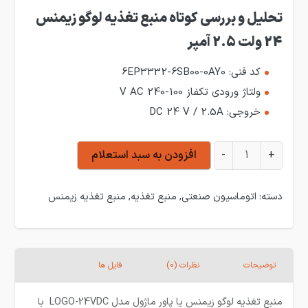
تحلیل و بررسی کوتاه منبع تغذیه لوگو زیمنس
24 ولت 2.5 آمپر
کد فنی: 6EP3332-6SB00-0AY0
ولتاژ ورودی تکفاز 100-240 V AC
خروجی: DC 24 V / 2.5A
منبع تغذیه لوگو زیمنس 24 ولت 2.5 آمپر عدد
+
-
افزودن به سبد استعلام
دسته:
اتوماسیون صنعتی
,
منبع تغذیه
,
منبع تغذیه زیمنس
توضیحات
نظرات (0)
فایل ها
منبع تغذیه لوگو زیمنس یا پاور ماژول مدل
LOGO-24VDC
با