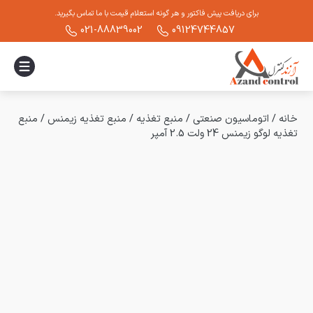
برای دریافت پیش فاکتور و هر گونه استعلام قیمت با ما تماس بگیرید.
021-88839002
09124744857
خانه
/
اتوماسیون صنعتی
/
منبع تغذیه
/
منبع تغذیه زیمنس
/
منبع
تغذیه لوگو زیمنس 24 ولت 2.5 آمپر