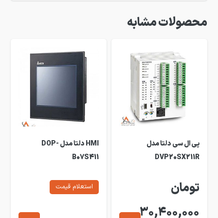
محصولات مشابه
پی ال سی دلتا مدل
HMI دلتا مدل DOP-
B07S411
DVP20SX211R
تومان
استعلام قیمت
30,400,000