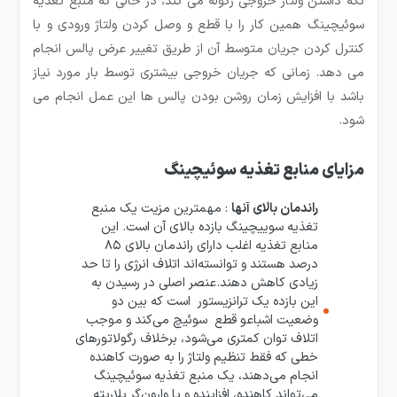
نگه داشتن ولتاژ خروجی رگوله می کند، در حالی که منبع تغذیه
سوئیچینگ همین کار را با قطع و وصل کردن ولتاژ ورودی و با
کنترل کردن جریان متوسط آن از طریق تغییر عرض پالس انجام
می دهد. زمانی که جریان خروجی بیشتری توسط بار مورد نیاز
باشد با افزایش زمان روشن بودن پالس ها این عمل انجام می
شود.
مزایای منابع تغذیه سوئیچینگ
راندمان بالای آنها
: مهمترین مزیت یک منبع
تغذیه سوییچینگ بازده بالای آن است. این
منابع تغذیه اغلب دارای راندمان بالای ۸۵
درصد هستند و توانسته‌اند اتلاف انرژی را تا حد
زیادی کاهش دهند.عنصر اصلی در رسیدن به
این بازده یک ترانزیستور است که بین دو
وضعیت اشباعو قطع سوئیچ می‌کند و موجب
اتلاف توان کمتری می‌شود، برخلاف رگولاتورهای
خطی که فقط تنظیم ولتاژ را به صورت کاهنده
انجام می‌دهند، یک منبع تغذیه سوئیچینگ
می‌تواند کاهنده، افزاینده و یا وارون‌گر پلاریته