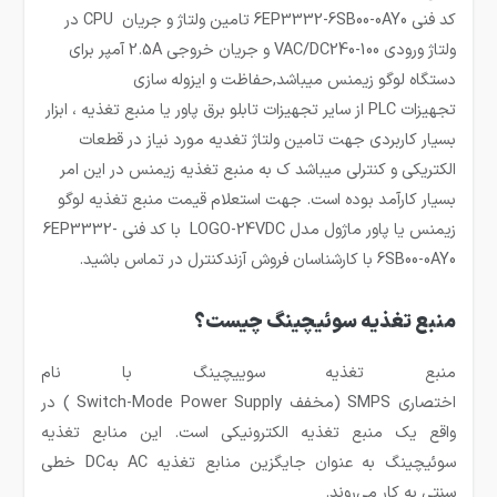
کد فنی
6EP3332-6SB00-0AY0
تامین ولتاژ و جریان
CPU
در
ولتاژ ورودی
100-240
VAC/DC
و جریان خروجی
2.5A
آمپر برای
دستگاه
لوگو زیمنس
میباشد
,
حفاظت و ایزوله سازی
تجهیزات
PLC
از سایر تجهیزات تابلو برق پاور یا منبع تغذیه ، ابزار
بسیار کاربردی جهت تامین ولتاژ تغدیه مورد نیاز در قطعات
الکتریکی و کنترلی میباشد ک به منبع تغذیه زیمنس در این امر
بسیار کارآمد بوده است
.
جهت استعلام قیمت منبع تغذیه لوگو
زیمنس یا پاور ماژول مدل
LOGO-24VDC
با کد فنی 6EP3332-
6SB00-0AY0 با کارشناسان فروش آزندکنترل در تماس باشید.
منبع تغذیه سوئیچینگ چیست؟
منبع تغذیه سوییچینگ با نام
اختصاری SMPS (مخفف Switch-Mode Power Supply ) در
واقع یک منبع تغذیه الکترونیکی است. این منابع تغذیه
سوئیچینگ به عنوان جایگزین منابع تغذیه AC بهDC خطی
سنتی به کار می‌روند.