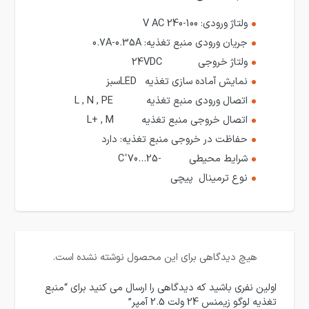
ولتاژ ورودی:
100-240 V AC
جریان ورودی منبع تغذیه: 0.7A-0.35A
ولتاژ خروجی
24VDC
نمایش آماده سازی تغذیه
LED
سبز
اتصال ورودی منبع تغذیه
L , N , PE
اتصال خروجی منبع تغذیه
L+ , M
حفاظت در خروجی منبع تغذیه:
دارد
شرایط محیطی
-25…70˚C
نوع ترمینال پیچی
هیچ دیدگاهی برای این محصول نوشته نشده است.
اولین نفری باشید که دیدگاهی را ارسال می کنید برای “منبع
تغذیه لوگو زیمنس 24 ولت 2.5 آمپر”