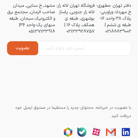
دفتر تهران :مطهری-
فروشگاه تهران لاله زار:
مشهد, خ سنایی, میدان
خ مهرداد-وراوینی-
لاله زار جنوبی, پاساژ
صاحب الزمان, مجتمع برق
پلاک ۳۸-واحد ۱۶-
بوشهری, طبقه ی
و الکترونیک سبحان, طبقه
طبقه ی ششم |
همکف, پلاک ۱۶ |
منهای یک-واحد ۳۶|
05137133918
02133928757
02188839002
با عضویت در خبرنامه، محتوای جدید را مستقیما در صندوق ایمیل خود
دریافت کنید.