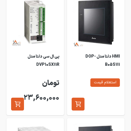
HMI دلتا مدل DOP-
پی ال سی دلتا مدل
DVP10SX11R
B05S111
تومان
استعلام قیمت
23,600,000