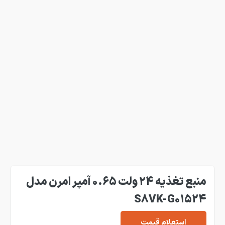
منبع تغذیه 24 ولت 0.65 آمپر امرن مدل
S8VK-G01524
استعلام قیمت