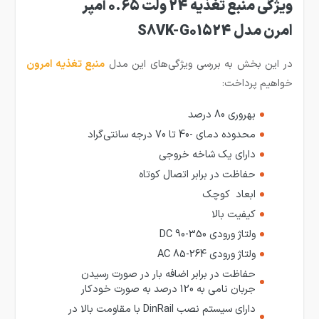
ویژگی منبع تغذیه 24 ولت 0.65 آمپر
امرن مدل S8VK-G01524
در این بخش به بررسی ویژگی‌های این مدل
منبع تغذیه امرون
خواهیم پرداخت:
بهروری 80 درصد
محدوده دمای -40 تا 70 درجه سانتی‌گراد
دارای یک شاخه خروجی
حفاظت در برابر اتصال کوتاه
ابعاد کوچک
کیفیت بالا
ولتاژ ورودی DC 90-350
ولتاژ ورودی AC 85-264
حفاظت در برابر اضافه بار در صورت رسیدن
جربان نامی به 120 درصد به صورت خودکار
دارای سیستم نصب DinRail با مقاومت بالا در