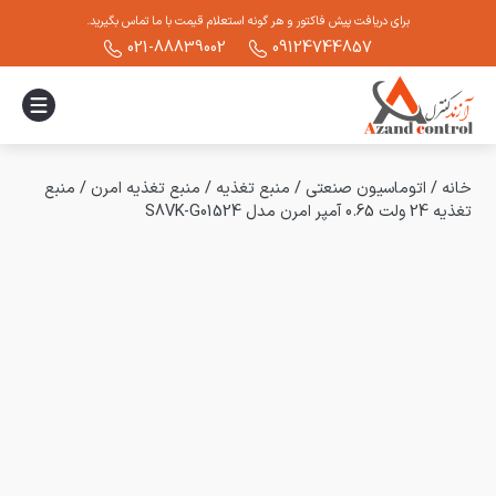
برای دریافت پیش فاکتور و هر گونه استعلام قیمت با ما تماس بگیرید.
021-88839002
09124744857
خانه
/
اتوماسیون صنعتی
/
منبع تغذیه
/
منبع تغذیه امرن
/
منبع
تغذیه 24 ولت 0.65 آمپر امرن مدل S8VK-G01524