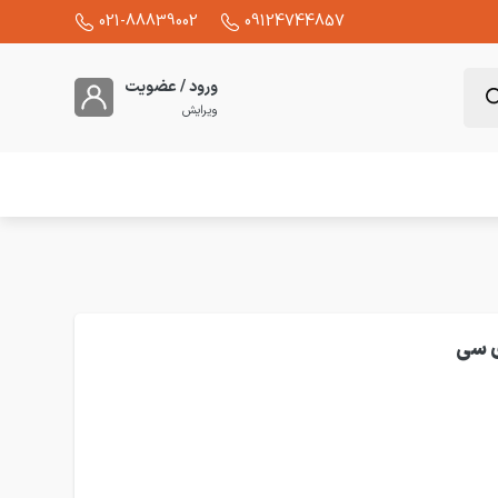
021-88839002
09124744857
ورود / عضویت
ویرایش
لنگ Y سایز 6 سی دی سی