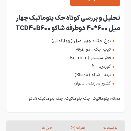
تحلیل و بررسی کوتاه جک پنوماتیک چهار
میل 600*40 دوطرفه شاکو TCD40B600
نوع جک : چهار میل (چهارگوش)
تیپ جک : دو طرفه
قطر سیلندر (mm) : 40
کورس: 600
برند : شاکو (Shako)
کشور سازنده : تایوان
دسته:
پنوماتیک
,
جک پنوماتیک
,
جک پنوماتیک شاکو
توضیحات
نظرات (0)
فایل ها