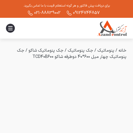
برای دریافت پیش فاکتور و هر گونه استعلام قیمت با ما تماس بگیرید.
021-88839002
09124744857
خانه
/
پنوماتیک
/
جک پنوماتیک
/
جک پنوماتیک شاکو
/
جک
پنوماتیک چهار میل 600*40 دوطرفه شاکو TCD40B600