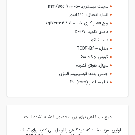
سرعت پیستون:
50~700 mm/sec
اندازه اتصال:
1/4 اینچ
رنج فشار کاری:
1.5 – 9.5 kgf/cm^2
دمای کاربرد:
60+-5-
برند:
شاکو
مدل:
TCD40B600
کورس جک:
600
سیال:
هوای فشرده
جنس بدنه:
آلومینیوم آلیاژی
قطر سیلندر (mm):
40
هیچ دیدگاهی برای این محصول نوشته نشده است.
اولین نفری باشید که دیدگاهی را ارسال می کنید برای “جک