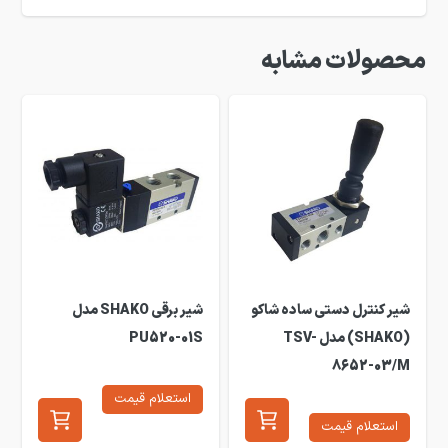
محصولات مشابه
شیر کنترل دستی ساده شاکو
شیر برقی SHAKO مدل
(SHAKO) مدل TSV-
PU520-01S
8652-03/M
استعلام قیمت
استعلام قیمت