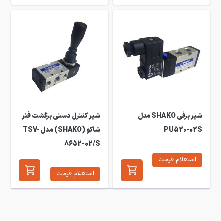
شیر برقی SHAKO مدل
شیر کنترل دستی برگشت فنر
PU520-02S
شاکو (SHAKO) مدل TSV-
8652-02/S
استعلام قیمت
استعلام قیمت