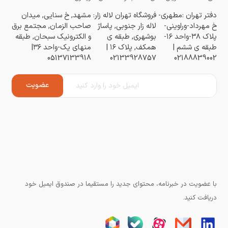
دفتر تهران :مطهری-
فروشگاه تهران لاله زار:
مشهد, خ سنایی, میدان
خ مهرداد-وراوینی-
لاله زار جنوبی, پاساژ
صاحب الزمان, مجتمع برق
پلاک ۳۸-واحد ۱۶-
بوشهری, طبقه ی
و الکترونیک سبحان, طبقه
طبقه ی ششم |
همکف, پلاک ۱۶ |
منهای یک-واحد ۳۶|
05137133918
02133928757
02188839002
با عضویت در خبرنامه، محتوای جدید را مستقیما در صندوق ایمیل خود
دریافت کنید.