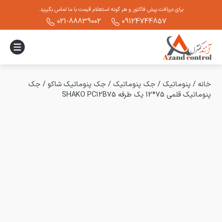
برای دریافت پیش فاکتور و هر گونه استعلام قیمت با ما تماس بگیرید.
021-88839002
09124744857
خانه
/
پنوماتیک
/
جک پنوماتیک
/
جک پنوماتیک شاکو
/
جک
پنوماتیک قلمی 75*12 یک طرفه SHAKO PC12B75