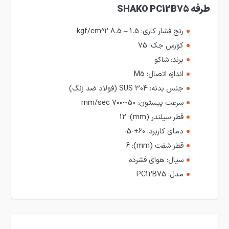
طرفه SHAKO PC12B75
رنج فشار کاری:
1.5 – 8.5 kgf/cm^2
کورس جک:
75
برند:
شاکو
اندازه اتصال:
M5
جنس بدنه:
SUS 304 (فولاد ضد زنگ)
سرعت پیستون:
50~700 mm/sec
قطر سیلندر (mm):
12
دمای کاربرد:
60+-5-
قطر شفت (mm):
6
سیال:
هوای فشرده
مدل:
PC12B75