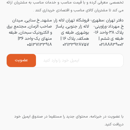
تخصصی معرفی کرده و با قیمت مناسب و خدمات مناسب به مشتریان ارائه
می کند تا مشتریان کالای مناسب و اقتصادی خریداری کنند .
دفتر تهران :مطهری-
فروشگاه تهران لاله زار:
مشهد, خ سنایی, میدان
خ مهرداد-وراوینی-
لاله زار جنوبی, پاساژ
صاحب الزمان, مجتمع برق
پلاک ۳۸-واحد ۱۶-
بوشهری, طبقه ی
و الکترونیک سبحان, طبقه
طبقه ی ششم |
همکف, پلاک ۱۶ |
منهای یک-واحد ۳۶|
05137133918
02133928757
02188839002
با عضویت در خبرنامه، محتوای جدید را مستقیما در صندوق ایمیل خود
دریافت کنید.