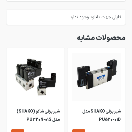
فایلی جهت دانلود وجود ندارد..
محصولات مشابه
شیر برقی SHAKO مدل
شیر برقی شاکو (SHAKO)
PU520-01D
مدل PU320N-01S