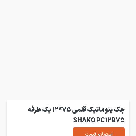
جک پنوماتیک قلمی 75*12 یک طرفه
SHAKO PC12B75
استعلام قیمت