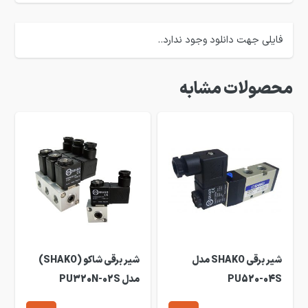
فایلی جهت دانلود وجود ندارد..
محصولات مشابه
شیر برقی SHAKO مدل
شیر برقی شاکو (SHAKO)
PU520-04S
مدل PU320N-02S