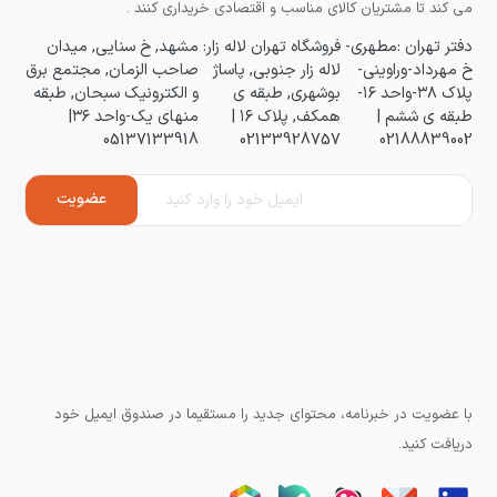
می کند تا مشتریان کالای مناسب و اقتصادی خریداری کنند .
دفتر تهران :مطهری-
فروشگاه تهران لاله زار:
مشهد, خ سنایی, میدان
خ مهرداد-وراوینی-
لاله زار جنوبی, پاساژ
صاحب الزمان, مجتمع برق
پلاک ۳۸-واحد ۱۶-
بوشهری, طبقه ی
و الکترونیک سبحان, طبقه
طبقه ی ششم |
همکف, پلاک ۱۶ |
منهای یک-واحد ۳۶|
05137133918
02133928757
02188839002
با عضویت در خبرنامه، محتوای جدید را مستقیما در صندوق ایمیل خود
دریافت کنید.