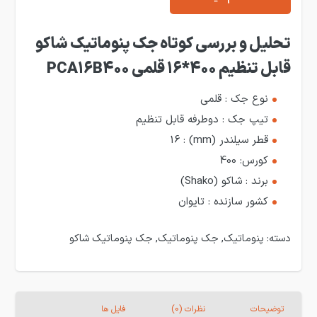
تحلیل و بررسی کوتاه جک پنوماتیک شاکو
قابل تنظیم 400*16 قلمی PCA16B400
نوع جک : قلمی
تیپ جک : دوطرفه قابل تنظیم
قطر سیلندر (mm) : 16
کورس: 400
برند : شاکو (Shako)
کشور سازنده : تایوان
دسته:
پنوماتیک
,
جک پنوماتیک
,
جک پنوماتیک شاکو
توضیحات
نظرات (0)
فایل ها