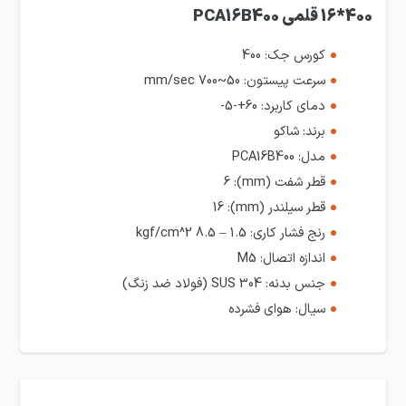
400*16 قلمی PCA16B400
کورس جک:
400
سرعت پیستون:
50~700 mm/sec
دمای کاربرد:
60+-5-
برند:
شاکو
مدل:
PCA16B400
قطر شفت (mm):
6
قطر سیلندر (mm):
16
رنج فشار کاری:
1.5 – 8.5 kgf/cm^2
اندازه اتصال:
M5
جنس بدنه:
SUS 304 (فولاد ضد زنگ)
سیال:
هوای فشرده