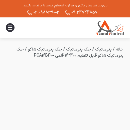
برای دریافت پیش فاکتور و هر گونه استعلام قیمت با ما تماس بگیرید.
021-88839002
09124744857
خانه
/
پنوماتیک
/
جک پنوماتیک
/
جک پنوماتیک شاکو
/
جک
پنوماتیک شاکو قابل تنظیم 400*16 قلمی PCA16B400