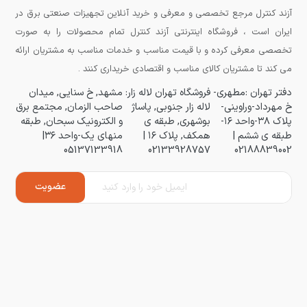
آزند کنترل مرجع تخصصی و معرفی و خرید آنلاین تجهیزات صنعتی برق در
ایران است ، فروشگاه اینترنتی آزند کنترل تمام محصولات را به صورت
تخصصی معرفی کرده و با قیمت مناسب و خدمات مناسب به مشتریان ارائه
می کند تا مشتریان کالای مناسب و اقتصادی خریداری کنند .
دفتر تهران :مطهری-
فروشگاه تهران لاله زار:
مشهد, خ سنایی, میدان
خ مهرداد-وراوینی-
لاله زار جنوبی, پاساژ
صاحب الزمان, مجتمع برق
پلاک ۳۸-واحد ۱۶-
بوشهری, طبقه ی
و الکترونیک سبحان, طبقه
طبقه ی ششم |
همکف, پلاک ۱۶ |
منهای یک-واحد ۳۶|
05137133918
02133928757
02188839002