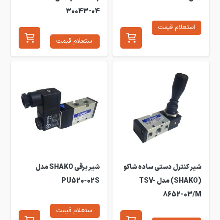
30043-04
استعلام قیمت
استعلام قیمت
شیر کنترل دستی ساده شاکو
شیر برقی SHAKO مدل
(SHAKO) مدل TSV-
PU520-02S
8652-03/M
استعلام قیمت