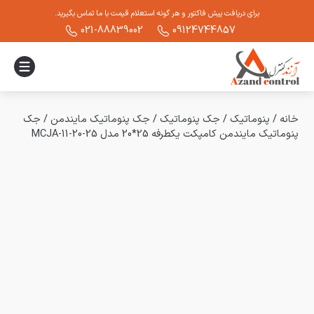
برای دریافت پیش فاکتور و هر گونه استعلام قیمت با ما تماس بگیرید.
021-88839002
09124744857
خانه
/
پنوماتیک
/
جک پنوماتیک
/
جک پنوماتیک مایندمن
/
جک
پنوماتیک مایندمن کامپکت یکطرفه 25*20 مدل MCJA-11-20-25