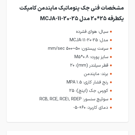
مشخصات فنی جک پنوماتیک مایندمن کامپکت
یکطرفه 25*20 مدل MCJA-11-20-25
سیال:
هوای فشرده
مدل:
MCJA-11-20-25
سرعت پیستون:
50~500 mm/sec
سایز پورت:
M5*0.8
قطر سیلندر (mm):
20
برند:
مایندمن
رنج فشار کاری:
1.5 MPA
کورس جک (اینچ):
25
سوئیچ سنسور:
RCB, RCE, RCE1, RDEP
دمای کاربرد:
60+-5-