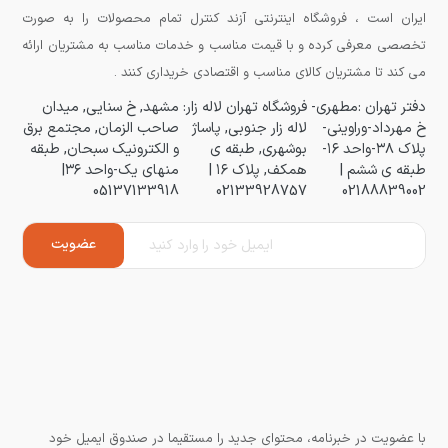
ایران است ، فروشگاه اینترنتی آزند کنترل تمام محصولات را به صورت
تخصصی معرفی کرده و با قیمت مناسب و خدمات مناسب به مشتریان ارائه
می کند تا مشتریان کالای مناسب و اقتصادی خریداری کنند .
دفتر تهران :مطهری-
فروشگاه تهران لاله زار:
مشهد, خ سنایی, میدان
خ مهرداد-وراوینی-
لاله زار جنوبی, پاساژ
صاحب الزمان, مجتمع برق
پلاک ۳۸-واحد ۱۶-
بوشهری, طبقه ی
و الکترونیک سبحان, طبقه
طبقه ی ششم |
همکف, پلاک ۱۶ |
منهای یک-واحد ۳۶|
05137133918
02133928757
02188839002
با عضویت در خبرنامه، محتوای جدید را مستقیما در صندوق ایمیل خود