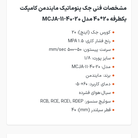
مشخصات فنی جک پنوماتیک مایندمن کامپکت
یکطرفه 20*40 مدل MCJA-11-40-20
کورس جک (اینچ):
20
رنج فشار کاری:
1.5 MPA
سرعت پیستون:
50~500 mm/sec
سایز پورت:
1/8
مدل:
MCJA-11-40-20
برند:
مایندمن
دمای کاربرد:
60+-5-
سیال:
هوای فشرده
سوئیچ سنسور:
RCB, RCE, RCE1, RDEP
قطر سیلندر (mm):
40