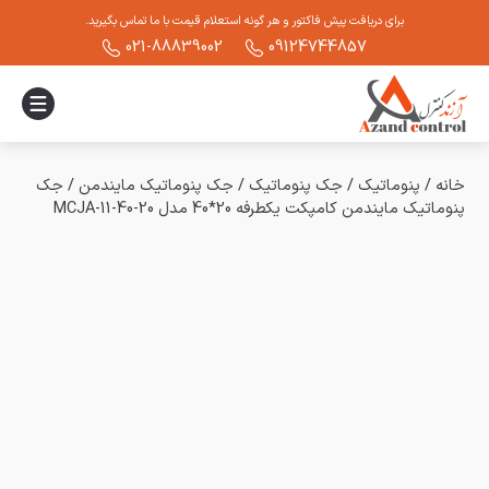
برای دریافت پیش فاکتور و هر گونه استعلام قیمت با ما تماس بگیرید.
021-88839002
09124744857
خانه
/
پنوماتیک
/
جک پنوماتیک
/
جک پنوماتیک مایندمن
/
جک
پنوماتیک مایندمن کامپکت یکطرفه 20*40 مدل MCJA-11-40-20