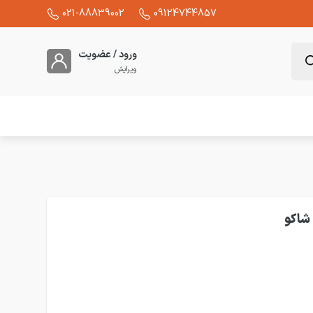
021-88839002
09124744857
ورود / عضویت
ویرایش
تنظیم شاکو